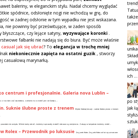
trend
awet baleriny, w eleganckim stylu. Nadal chcemy wyglądać
Tatua
rótkie spódnice, odsłonięte nogi nie wchodzą w grę, do
także
agość w żadnej odsłonie w tym wypadku nie jest wskazana.
przem
ia, nie powinny być prześwitujące, w żaden sposób
y błyszczące, czy lejące satyny,
wyzywające koronki
.
arstwowe falbanki nie nadają się do biura. Być może właśnie
 casual jak się ubrać
? To
elegancja w trochę mniej
unik
ednak
niekoniecznie zapięta na ostatni guzik
, stworzy
Skład
ej casualową marynarką.
umyka
włosó
ich …
ko centrum i profesjonalnie. Galeria nova Lublin –
po st
z nas lubi czuć się kobieco, zarówno na co dzień jak i od święta....
Jak ł
in. Suknie ślubne proste z trenem
Wybór ślubnej kreacji – suknie ślubne proste z trenem
styli
.
sztu
ziś powodem do wstydu. Wśród sterty ubrań, możemy naprawdę znaleźć ciekawe egzemplarze. Zakupy w lumpeksie możemy zrobić...
w Rolex – Przewodnik po luksusie
Zegarek Rolex Zegarki Rolex od lat są uznawane