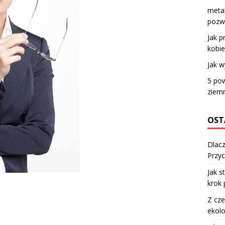
meta
pozwo
Jak p
kobie
Jak w
5 pow
ziem
OST
Dlacz
Przyc
Jak s
krok 
Z cze
ekolo