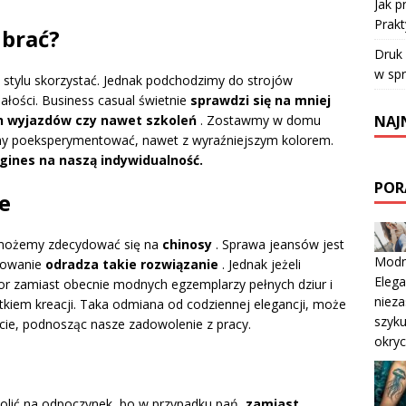
Jak 
Prakt
ubrać?
Druk
w sp
 stylu skorzystać. Jednak podchodzimy do strojów
łości. Business casual świetnie
sprawdzi się na mniej
NAJ
h wyjazdów czy nawet szkoleń
. Zostawmy w domu
emy poeksperymentować, nawet z wyraźniejszym kolorem.
ines na naszą indywidualność.
POR
e
 możemy zdecydować się na
chinosy
. Sprawa jeansów jest
Modny
dowanie
odradza takie rozwiązanie
. Jednak jeżeli
Elega
or zamiast obecnie modnych egzemplarzy pełnych dziur i
nieza
kiem kreacji. Taka odmiana od codziennej elegancji, może
szyku
ie, podnosząc nasze zadowolenie z pracy.
okryc
ć na odpoczynek, bo w przypadku pań,
zamiast