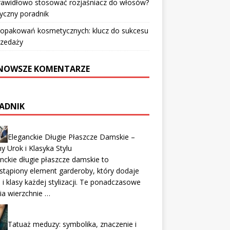
prawidłowo stosować rozjaśniacz do włosów?
yczny poradnik
 opakowań kosmetycznych: klucz do sukcesu
rzedaży
NOWSZE KOMENTARZE
ADNIK
Eleganckie Długie Płaszcze Damskie –
 Urok i Klasyka Stylu
nckie długie płaszcze damskie to
stąpiony element garderoby, który dodaje
 i klasy każdej stylizacji. Te ponadczasowe
ia wierzchnie …
Tatuaż meduzy: symbolika, znaczenie i