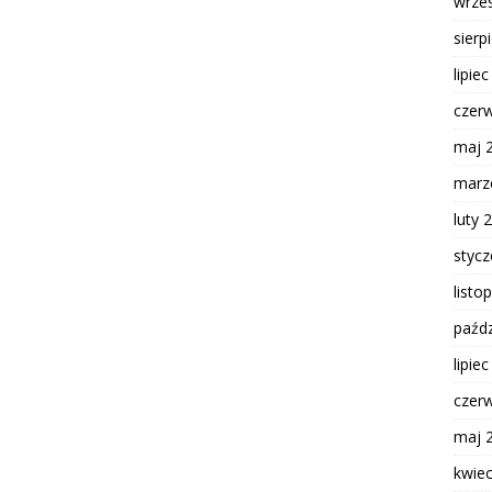
wrze
sierp
lipie
czer
maj 
marz
luty 
styc
listo
paźdz
lipie
czer
maj 
kwie