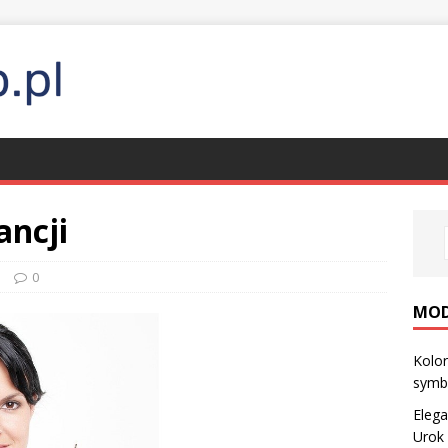
ancji
a
0
MO
Kolor
symb
Eleg
Urok 