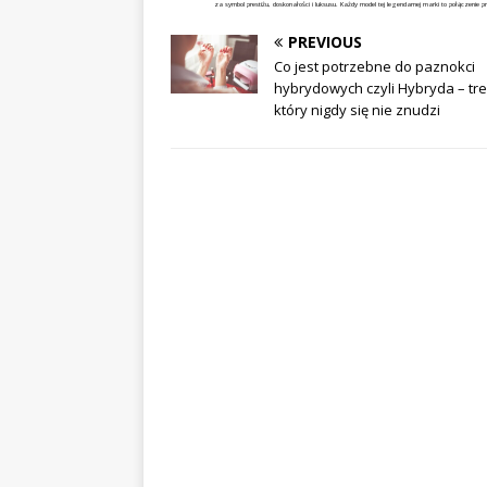
za symbol prestiżu, doskonałości i luksusu. Każdy model tej legendarnej marki to połączenie p
PREVIOUS
Co jest potrzebne do paznokci
hybrydowych czyli Hybryda – tr
który nigdy się nie znudzi