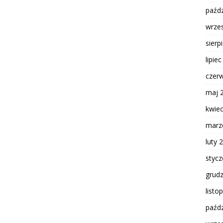
paźdz
wrze
sierp
lipie
czer
maj 
kwie
marz
luty 
styc
grud
listo
paźdz