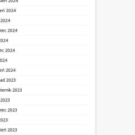
sień 2024
ień 2024
c 2024
wiec 2024
2024
ec 2024
2024
zeń 2024
pad 2023
iernik 2023
c 2023
wiec 2023
2023
cień 2023