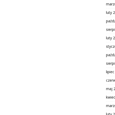
marz
luty 
paźdz
sierp
luty 
styc
paźdz
sierp
lipie
czer
maj 
kwie
marz
luty 