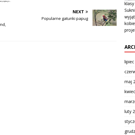
recyzyjnego...
klasy
Sukni
NEXT
wyjąt
Popularne gatunki papug
kobie
end,
proje
ARC
lipie
czer
maj 
kwie
marz
luty 
styc
grud