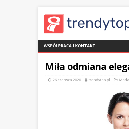
WSPÓŁPRACA I KONTAKT
Miła odmiana eleg
26 czerwca 2020
trendytop.pl
Mod