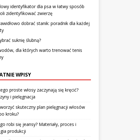
lowy
identyfikator dla psa
w łatwy sposób
li zidentyfikować zwierzę
rawidłowo dobrać stanik: poradnik dla każdej
ty
ybrać suknię ślubną?
odów, dla których warto trenować tenis
ny
ATNIE WPISY
ego proste włosy zaczynają się kręcić?
zyny i pielęgnacja
tworzyć skuteczny plan pielęgnacji włosów
po kroku?
go robi się jeansy? Materiały, proces i
gia produkcji