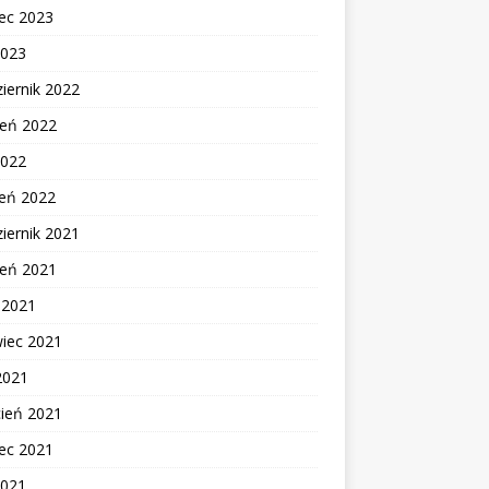
ec 2023
2023
iernik 2022
ień 2022
2022
zeń 2022
iernik 2021
ień 2021
c 2021
wiec 2021
2021
cień 2021
ec 2021
2021