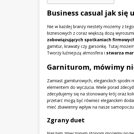
Business casual jak się 
Nie w każdej branży niestety możemy z tego
biznesowych z coraz większą dozą wyrozumia
zobowiązujących spotkaniach firmowyc
garnitur, krawaty czy garsonkę. Tutaj moż
Tworzy luźniejszą atmosfera i
stwarza marg
Garniturom, mówimy ni
Zamiast garniturowych, eleganckich spodni
elementem do wyczucia. Wiele porad zdecy
zdecydujemy się na stonowany krój oraz kol
przetarć mogą być również eleganckim dodat
mieć zbawienny wpływ na nasze samopoczuc
Zgrany duet
Naszym zmęczonym stopom możemy pozwoli