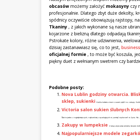
obcasów
możemy założyć
mokasyny
czy n
profesjonalnie. Dlatego zbyt duże dekolty, k
spódnicy oczywiście obowiązują rajstopy, n
Tkaniny
, z jakich wykonane są nasze ubran
kojarzone z bielizną dlatego odpadają tkanin
Pstrokate kolory, różne udziwnienia, wielow
dzisiaj zastanawiasz się, co to jest,
business
oficjalnej formie
, to może być koszula, j
piękny duet z wełnianym swetrem czy bardzi
Podobne posty:
Nova Lublin godziny otwarcia. Blis
sklep, sukienki
Każda kobieta musi czasem pójść na zakupy. Każda 
Victoria salon sukien ślubnych Kon
Ślub to jedno z najpiękniejszych, najbardziej zapadających w pamięć wydarzeń w życiu. Nic..
Zakupy w lumpeksie
Zakup używanej odzieży nie jest d
Najpopularniejsze modele zegarkó