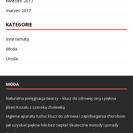
kwiecień 2017
marzec 2017
KATEGORIE
Inne tematy
Moda
Uroda
MODA
Naturalna pielęgnacja twarzy – klucz do zdrowej cery i piękna
Jilsen Kozaki z szeroką cholewką
Higiena aparatu ruchu: klucz do zdrowia i zapobiegania chorobom
Jak uzyskać piękne loki bez ciepła? Skuteczne metody i porady