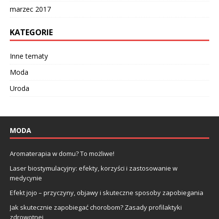
marzec 2017
KATEGORIE
Inne tematy
Moda
Uroda
MODA
Aromaterapia w domu? To możliwe!
Laser biostymulacyjny: efekty, korzyści i zastosowanie w
medycynie
Efekt jojo – przyczyny, objawy i skuteczne sposoby zapobiegania
Jak skutecznie zapobiegać chorobom? Zasady profilaktyki
zdrowotnej