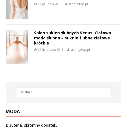
21 grudnia 2018
trendytop.pl
Salon sukien ślubnych Venus. Ciążowa
moda ślubna – suknie ślubne ciążowe
krótkie
21 listopada 2018
trendytop.pl
MODA
Biżuteria, skromny dodatek.