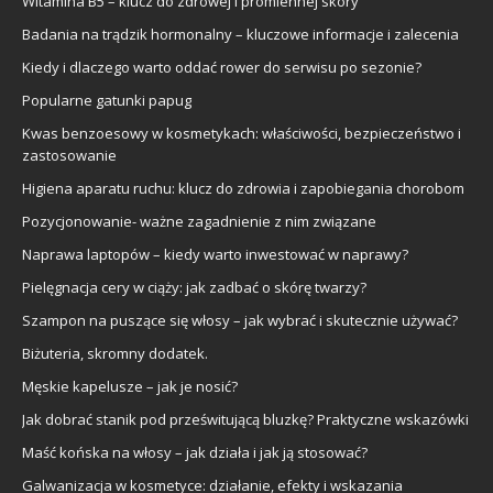
Witamina B5 – klucz do zdrowej i promiennej skóry
Badania na trądzik hormonalny – kluczowe informacje i zalecenia
Kiedy i dlaczego warto oddać rower do serwisu po sezonie?
Popularne gatunki papug
Kwas benzoesowy w kosmetykach: właściwości, bezpieczeństwo i
zastosowanie
Higiena aparatu ruchu: klucz do zdrowia i zapobiegania chorobom
Pozycjonowanie- ważne zagadnienie z nim związane
Naprawa laptopów – kiedy warto inwestować w naprawy?
Pielęgnacja cery w ciąży: jak zadbać o skórę twarzy?
Szampon na puszące się włosy – jak wybrać i skutecznie używać?
Biżuteria, skromny dodatek.
Męskie kapelusze – jak je nosić?
Jak dobrać stanik pod prześwitującą bluzkę? Praktyczne wskazówki
Maść końska na włosy – jak działa i jak ją stosować?
Galwanizacja w kosmetyce: działanie, efekty i wskazania