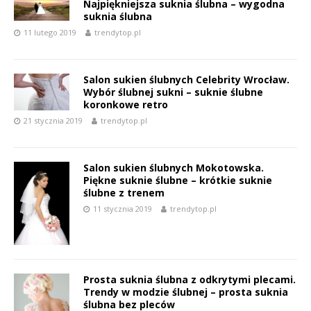
Najpiękniejsza suknia ślubna – wygodna
suknia ślubna
11 lutego 2019
trendytop.pl
Salon sukien ślubnych Celebrity Wrocław.
Wybór ślubnej sukni – suknie ślubne
koronkowe retro
21 stycznia 2019
trendytop.pl
Salon sukien ślubnych Mokotowska.
Piękne suknie ślubne – krótkie suknie
ślubne z trenem
11 stycznia 2019
trendytop.pl
Prosta suknia ślubna z odkrytymi plecami.
Trendy w modzie ślubnej – prosta suknia
ślubna bez pleców