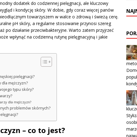
modny dodatek do codziennej pielęgnacji, ale kluczowy
ygląd i kondycję skóry. W dobie, gdy coraz więcej panów
NAJ
ę nieodłącznym towarzyszem w walce o zdrową i świeżą cerę.
uralne pH skóry, a regularne stosowanie przynosi szereg
 aż po działanie przeciwbakteryjne. Warto zatem przyjrzeć
POR
oże wpłynąć na codzienną rutynę pielęgnacyjną i jakie
metod
Domo
popu
ęskiej pielęgnacji?
y dla mężczyzn?
kondy
wojego typu skóry?
twarzy?
warzy dla mężczyzn?
różnych problemów skórnych?
klucz
elęgnacji?
Styli
osobi
zyzn – co to jest?
marz
najw