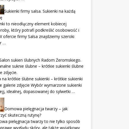
Sukienki firmy salsa. Sukienki na każdą
ję
nki to nieodłączny element kobiecej
roby, który potrafi podkreślić osobowość i
 W ofercie firmy Salsa znajdziemy szeroki
r …
Salon sukien ślubnych Radom Żeromskiego.
nalne suknie ślubne – krótkie sukienki ślubne
ie zdjęcie.
na krótkie ślubne sukienki – krótkie sukienki
e galerie zdjęcie Wybór wymarzone sukienki
ejj, idealnej, dopasowanej do sylwetki …
Domowa pielęgnacja twarzy – jak
zyć skuteczną rutynę?
a pielęgnacja twarzy to nie tylko sposób
prawę wyglądu skóry, ale także wyjątkowy