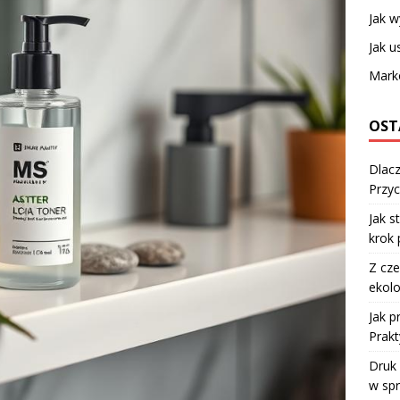
Jak w
Jak u
Mark
OST
Dlacz
Przyc
Jak s
krok 
Z cze
ekolo
Jak 
Prakt
Druk
w sp