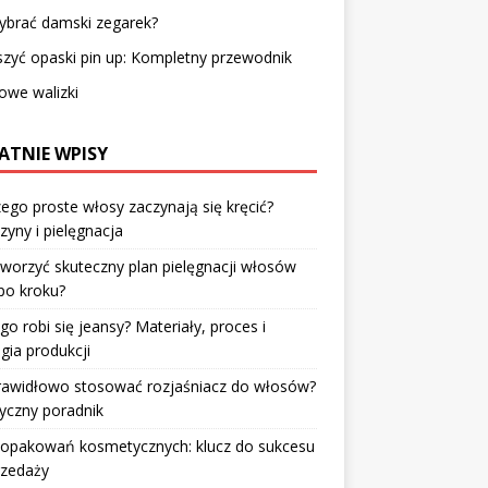
ybrać damski zegarek?
szyć opaski pin up: Kompletny przewodnik
owe walizki
ATNIE WPISY
ego proste włosy zaczynają się kręcić?
zyny i pielęgnacja
tworzyć skuteczny plan pielęgnacji włosów
po kroku?
go robi się jeansy? Materiały, proces i
gia produkcji
prawidłowo stosować rozjaśniacz do włosów?
yczny poradnik
 opakowań kosmetycznych: klucz do sukcesu
rzedaży