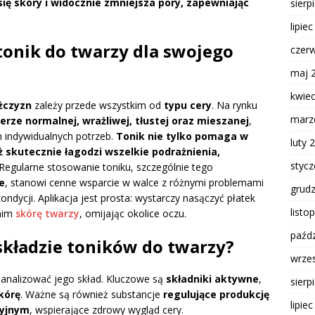
ię skóry i widocznie zmniejsza pory, zapewniając
sierp
lipie
tonik do twarzy dla swojego
czer
maj 
kwie
żczyzn
zależy przede wszystkim od
typu cery
. Na rynku
marz
erze normalnej, wrażliwej, tłustej oraz mieszanej
,
 indywidualnych potrzeb.
Tonik nie tylko pomaga w
luty 
ż skutecznie łagodzi wszelkie podrażnienia,
styc
Regularne stosowanie toniku, szczególnie tego
e
, stanowi cenne wsparcie w walce z różnymi problemami
grud
dycji. Aplikacja jest prosta: wystarczy nasączyć płatek
listo
 nim
skórę twarzy
, omijając okolice oczu.
paźdz
składzie toników do twarzy?
wrze
eanalizować jego skład. Kluczowe są
składniki aktywne
,
sierp
kórę
. Ważne są również substancje
regulujące produkcję
lipie
ryjnym
, wspierające zdrowy wygląd cery.