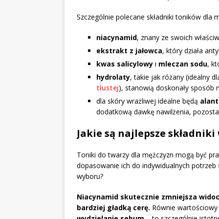
Szczególnie polecane składniki toników dla 
niacynamid
, znany ze swoich właściw
ekstrakt z jałowca
, który działa ant
kwas salicylowy
i
mleczan sodu
, k
hydrolaty
, takie jak różany (idealny d
tłustej
), stanowią doskonały sposób na
dla skóry wrażliwej idealne będą
alant
dodatkową dawkę nawilżenia, pozostaw
Jakie są najlepsze składnik
Toniki do twarzy dla mężczyzn mogą być pra
dopasowanie ich do indywidualnych potrzeb 
wyboru?
Niacynamid skutecznie zmniejsza widoc
bardziej gładką cerę.
Równie wartościowy 
wydzielanie sebum
– to szczególnie istotn