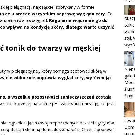
iej pielęgnacji, najczęściej spotykany w formie
a celu przede wszystkim poprawę wyglądu cery.
Co
okaz
 naturalną równowagę pH.
Regularne włączenie go do
Sukie
ąco wpływa na kondycję skóry, dlatego warto uczynić
garde
styl.
wybó
ć tonik do twarzy w męskiej
Nieba
 rutyny pielęgnacyjnej, który pomaga zachować skórę w
galer
wanie widocznie poprawia wygląd cery, wyrównując
Moda 
ślubn
ślubn
ona, a wszelkie pozostałości zanieczyszczeń zostają
wraca skórze jej naturalne pH i zapewnia tonizację, co jest
stwor
nia, ograniczając rozwój niepożądanych bakterii i grzybów.
Domow
 cerą tłustą i skłonną do niedoskonałości. Chcesz poprawić
na po