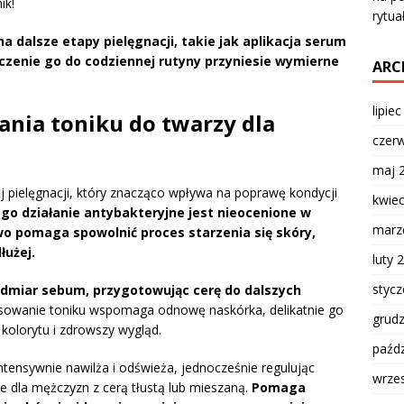
ik!
rytua
 dalsze etapy pielęgnacji, takie jak aplikacja serum
czenie go do codziennej rutyny przyniesie wymierne
ARC
lipie
wania toniku do twarzy dla
czer
maj 
j pielęgnacji, który znacząco wpływa na poprawę kondycji
kwie
ego działanie antybakteryjne jest nieocenione w
marz
o pomaga spowolnić proces starzenia się skóry,
łużej.
luty 
styc
admiar sebum, przygotowując cerę do dalszych
sowanie toniku wspomaga odnowę naskórka, delikatnie go
grud
 kolorytu i zdrowszy wygląd.
paźdz
intensywnie nawilża i odświeża, jednocześnie regulując
wrze
e dla mężczyzn z cerą tłustą lub mieszaną.
Pomaga