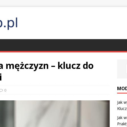
a mężczyzn – klucz do
i
MO
0
Jak w
Klucz
Jak w
Prak