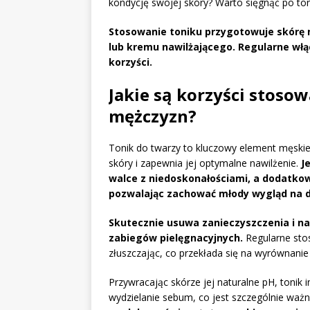
kondycję swojej skóry? Warto sięgnąć po ton
Stosowanie toniku przygotowuje skórę na
lub kremu nawilżającego. Regularne włą
korzyści.
Jakie są korzyści stoso
mężczyzn?
Tonik do twarzy to kluczowy element męskie
skóry i zapewnia jej optymalne nawilżenie.
J
walce z niedoskonałościami, a dodatkow
pozwalając zachować młody wygląd na d
Skutecznie usuwa zanieczyszczenia i n
zabiegów pielęgnacyjnych.
Regularne sto
złuszczając, co przekłada się na wyrównanie
Przywracając skórze jej naturalne pH, tonik 
wydzielanie sebum, co jest szczególnie ważn