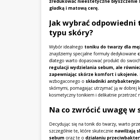
zredukować nieestetyczne błyszczenie s
gładką i matową cerę.
Jak wybrać odpowiedni 
typu skóry?
Wybór idealnego
toniku do twarzy dla mę
znajdziemy specjalne formuły dedykowane
c
dlatego warto dopasować produkt do swoich
regulacji wydzielania sebum, ale równie
zapewniając skórze komfort i ukojenie.
wzbogaconego o
składniki antybakteryjn
skórnymi, pomagając utrzymać ją w dobrej kon
kosmetyczny tonikiem i delikatnie przetrzeć
Na co zwrócić uwagę w 
Decydując się na tonik do twarzy, warto prz
szczególnie te, które skutecznie
nawilżają s
sebum
oraz te o
działaniu przeciwbakte