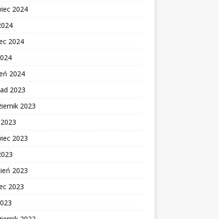
wiec 2024
2024
ec 2024
2024
zeń 2024
pad 2023
iernik 2023
c 2023
wiec 2023
2023
cień 2023
ec 2023
2023
iernik 2022