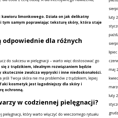
sierp
z kawioru limonkowego. Działa on jak delikatny
luty 
 i tym samym poprawiając teksturę skóry, która staje
styc
paźdz
są odpowiednie dla różnych
sierp
lipie
czer
ucz do sukcesu w pielęgnacji – warto więc dostosować go
 się z trądzikiem, idealnym rozwiązaniem będzie
maj 
y skutecznie zwalcza wypryski i inne niedoskonałości.
kwie
jeśli Twoja skóra nie ma problemów z trądzikiem, lepiej
Taki kosmetyk jest łagodniejszy dla skóry i
marz
erę ochronną.
luty 
warzy w codziennej pielęgnacji?
styc
grud
 pielęgnacji, który warto włączyć do wieczornego rytuału