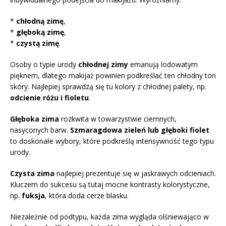
*
chłodną zimę
,
*
głęboką zimę
,
*
czystą zimę
.
Osoby o typie urody
chłodnej zimy
emanują lodowatym
pięknem, dlatego makijaż powinien podkreślać ten chłodny ton
skóry. Najlepiej sprawdzą się tu kolory z chłodnej palety, np.
odcienie różu i fioletu
.
Głęboka zima
rozkwita w towarzystwie ciemnych,
nasyconych barw.
Szmaragdowa zieleń lub głęboki fiolet
to doskonałe wybory, które podkreślą intensywność tego typu
urody.
Czysta zima
najlepiej prezentuje się w jaskrawych odcieniach.
Kluczem do sukcesu są tutaj mocne kontrasty kolorystyczne,
np.
fuksja
, która doda cerze blasku.
Niezależnie od podtypu, każda zima wygląda olśniewająco w