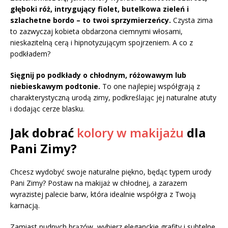
głęboki róż, intrygujący fiolet, butelkowa zieleń i
szlachetne bordo – to twoi sprzymierzeńcy.
Czysta zima
to zazwyczaj kobieta obdarzona ciemnymi włosami,
nieskazitelną cerą i hipnotyzującym spojrzeniem. A co z
podkładem?
Sięgnij po podkłady o chłodnym, różowawym lub
niebieskawym podtonie.
To one najlepiej współgrają z
charakterystyczną urodą zimy, podkreślając jej naturalne atuty
i dodając cerze blasku.
Jak dobrać
kolory w makijażu
dla
Pani Zimy?
Chcesz wydobyć swoje naturalne piękno, będąc typem urody
Pani Zimy? Postaw na makijaż w chłodnej, a zarazem
wyrazistej palecie barw, która idealnie współgra z Twoją
karnacją.
Zamiast nudnych brązów, wybierz eleganckie grafity i subtelne