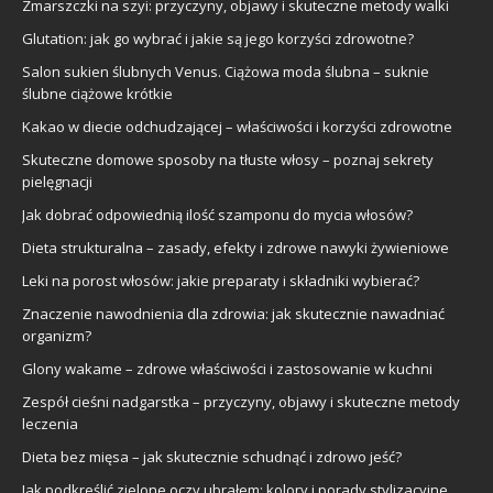
Zmarszczki na szyi: przyczyny, objawy i skuteczne metody walki
Glutation: jak go wybrać i jakie są jego korzyści zdrowotne?
Salon sukien ślubnych Venus. Ciążowa moda ślubna – suknie
ślubne ciążowe krótkie
Kakao w diecie odchudzającej – właściwości i korzyści zdrowotne
Skuteczne domowe sposoby na tłuste włosy – poznaj sekrety
pielęgnacji
Jak dobrać odpowiednią ilość szamponu do mycia włosów?
Dieta strukturalna – zasady, efekty i zdrowe nawyki żywieniowe
Leki na porost włosów: jakie preparaty i składniki wybierać?
Znaczenie nawodnienia dla zdrowia: jak skutecznie nawadniać
organizm?
Glony wakame – zdrowe właściwości i zastosowanie w kuchni
Zespół cieśni nadgarstka – przyczyny, objawy i skuteczne metody
leczenia
Dieta bez mięsa – jak skutecznie schudnąć i zdrowo jeść?
Jak podkreślić zielone oczy ubrałem: kolory i porady stylizacyjne