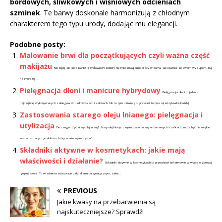
bordowych, śliwkowych i wiśniowych odcieniach
szminek
. Te barwy doskonale harmonizują z chłodnym
charakterem tego typu urody, dodając mu elegancji.
Podobne posty:
Malowanie brwi dla początkujących czyli ważna część
makijażu
Nie będę jak Frida Kahlo! Przysłowiowo kobiety nie tylko mają dużo pracy w domu, ale również ze swoim wyglądem. Idą
na imprezę,...
Pielęgnacja dłoni i manicure hybrydowy
Pielęgnacja dłoni to jeden z
najczęściej wykonywanych zabiegów w uzdrowiskach i salonach. Nic w tym dziwnego, przecież to ręce są wizytówką każdej...
Zastosowania starego oleju lnianego: pielęgnacja i
utylizacja
Do czego użyć stary olej lniany? Stary olej lniany, często zapomniany w domowych szafkach, może być niezwykle
wszechstronnym produktem, który warto wykorzystać...
Składniki aktywne w kosmetykach: jakie mają
właściwości i działanie?
Składniki aktywne w kosmetykach to prawdziwi bohaterowie w walce o zdrową
i piękną skórę. To właśnie te substancje o działaniu terapeutycznym, takie...
PREVIOUS
Jakie kwasy na przebarwienia są
najskuteczniejsze? Sprawdź!