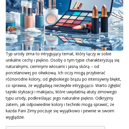
Typ urody zima to intrygujący temat, który łączy w sobie
unikalne cechy i piękno. Osoby o tym typie charakteryzują się
naturalnymi, ciemnymi włosami i jasną skórą – od
porcelanowej po oliwkową. Ich oczy mogą przybierać
różnorodne kolory, od głębokiego brązu po intensywny błękit,
co sprawia, że wyglądają niezwykle intrygująco. Warto zgłębić
tajniki stylizacji i makijażu, które uwydatnią atuty zimowego
typu urody, podkreślając jego naturalne piękno. Odkryjmy
zatem, jak odpowiednie kolory i techniki mogą sprawić, że
każda Pani Zimy poczuje się wyjątkowo i pewnie w swoim
wyglądzie.