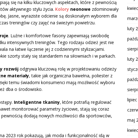
iają się na kilku kluczowych aspektach, które z pewnością
kwie
tów aktywnego stylu życia.
Kolory
neonowe
zdominowały
robę. Jasne, wyraziste odcienie są doskonałym wyborem dla
marz
czas treningów czy zajęć na świeżym powietrzu.
luty 
roje
. Luźne i komfortowe fasony zapewniają swobodę
paźdz
ku intensywnych treningów. Tego rodzaju odzież jest nie
sierp
ala na łatwe łączenie jej z codziennymi stylizacjami.
okie szorty stały się standardem na siłowniach i w parkach.
luty 
y rozwój
odgrywa kluczową rolę w projektowaniu odzieży
styc
zne materiały
, takie jak organiczna bawełna, poliester z
paźdz
 Dzięki temu świadomi konsumenci mają możliwość wyboru
 też dba o środowisko.
sierp
lipie
ostępy.
Inteligentne tkaniny
, które potrafią regulować
nawet monitorować parametry życiowe, stają się coraz
czer
 z pewnością dodają nowych możliwości dla sportowców,
maj 
kwie
a 2023 rok pokazują, jak moda i funkcjonalność idą w