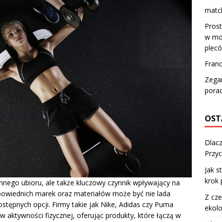
match
Prost
w mod
plec
Franc
Zegar
pora
OST
Dlacz
Przyc
Jak s
krok 
nnego ubioru, ale także kluczowy czynnik wpływający na
powiednich marek oraz materiałów może być nie lada
Z cze
stępnych opcji. Firmy takie jak Nike, Adidas czy Puma
ekolo
w aktywności fizycznej, oferując produkty, które łączą w