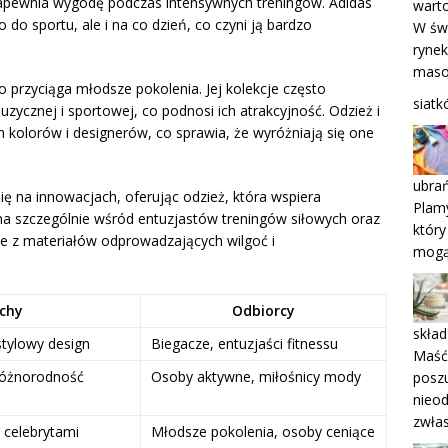
 zapewnia wygodę podczas intensywnych treningów. Adidas
wart
 do sportu, ale i na co dzień, co czyni ją bardzo
W świ
rynek
masow
o przyciąga młodsze pokolenia. Jej kolekcje często
siatk
ycznej i sportowej, co podnosi ich atrakcyjność. Odzież i
 kolorów i designerów, co sprawia, że wyróżniają się one
ubrań
ię na innowacjach, oferując odzież, która wspiera
Plamy
a szczególnie wśród entuzjastów treningów siłowych oraz
który
 z materiałów odprowadzających wilgoć i
mogą
chy
Odbiorcy
skład
tylowy design
Biegacze, entuzjaści fitnessu
Maść 
różnorodność
Osoby aktywne, miłośnicy mody
poszu
nieod
zwłas
 celebrytami
Młodsze pokolenia, osoby ceniące