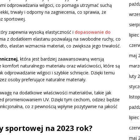
paźdz
iami odprowadzania wilgoci, co pomaga utrzymać suchą
ekki, trwały i odporny na zagniecenia, co sprawia, że
wrze
az sportowej.
sierp
który zapewnia wysoką elastyczność i
dopasowanie do
lipie
ania z dodatkiem elastanu pozwalają na swobodne ruchy, co
czer
dto, elastan wzmacnia materiał, co zwiększa jego trwałość.
maj 
hnicznej
, która jest bardziej zaawansowaną wersją
marz
ie komfort naturalnego materiału oraz właściwości, które są
k odprowadzanie wilgoci i szybkie schnięcie. Dzięki temu
luty 
zez osoby preferujące naturalne materiały.
styc
uwagę na dodatkowe właściwości materiałów, takie jak
listo
ed promieniowaniem UV. Dzięki tym cechom, odzież będzie
funkcjonalna, co z pewnością wpłynie pozytywnie na jakość
paźdz
lipie
ży sportowej na 2023 rok?
czer
maj 