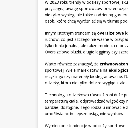
W 2023 roku trendy w odzieży sportowej skup
przyciągną uwagę sportowców oraz entuzjas
nie tylko wybieg, ale także codzienną garde
osób, które chcą wyróżniać się w tłumie pod
Innym istotnym trendem są
oversize’owe k
ruchów, co jest szczególnie ważne w przypad
tylko funkcjonalna, ale także modna, co pozw
Oversize’owe bluzki, długie legginsy czy szer
Warto również zaznaczyć, że
zrównoważon
sportowej. Wiele marek stawia na
ekologic
recyklingu czy materiały biodegradowalne.
odzieży, która nie tylko dobrze wygląda, ale
Technologia odzieżowa również robi duże p
temperaturę ciała, odprowadzać wilgoć czy 
bardziej dostępne. Tego rodzaju innowacje
umożliwiając im lepsze osiąganie wyników.
Wymienione tendencje w odzieży sportowej n