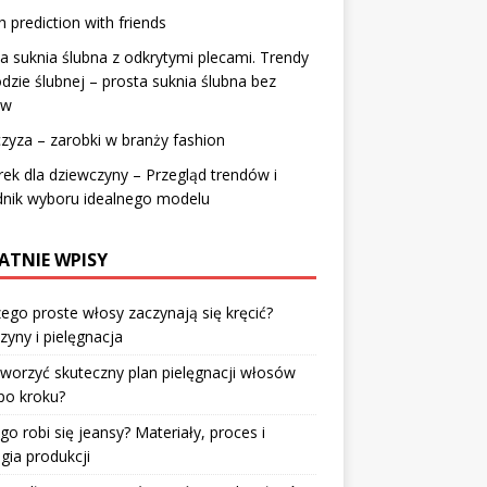
 prediction with friends
a suknia ślubna z odkrytymi plecami. Trendy
zie ślubnej – prosta suknia ślubna bez
ów
zyza – zarobki w branży fashion
ek dla dziewczyny – Przegląd trendów i
dnik wyboru idealnego modelu
ATNIE WPISY
ego proste włosy zaczynają się kręcić?
zyny i pielęgnacja
tworzyć skuteczny plan pielęgnacji włosów
po kroku?
go robi się jeansy? Materiały, proces i
gia produkcji