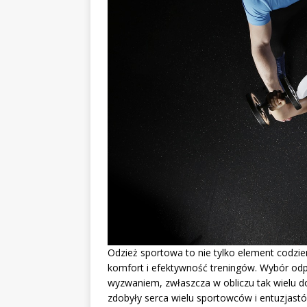
Odzież sportowa to nie tylko element codzie
komfort i efektywność treningów. Wybór od
wyzwaniem, zwłaszcza w obliczu tak wielu do
zdobyły serca wielu sportowców i entuzjastó