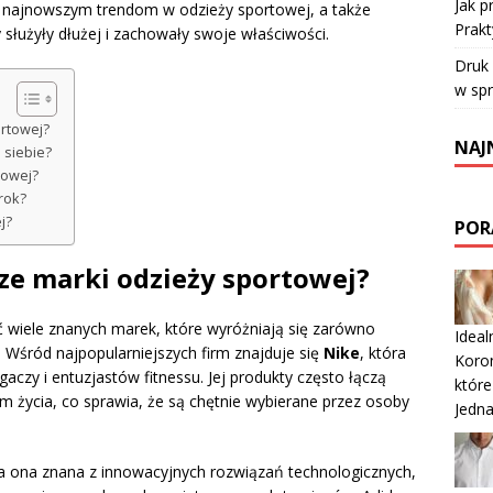
Jak 
ię najnowszym trendom w odzieży sportowej, a także
Prakt
y służyły dłużej i zachowały swoje właściwości.
Druk
w sp
ortowej?
NAJ
 siebie?
towej?
rok?
j?
POR
sze marki odzieży sportowej?
 wiele znanych marek, które wyróżniają się zarówno
Ideal
 Wśród najpopularniejszych firm znajduje się
Nike
, która
Koron
aczy i entuzjastów fitnessu. Jej produkty często łączą
które
 życia, co sprawia, że są chętnie wybierane przez osoby
Jedna
ła ona znana z innowacyjnych rozwiązań technologicznych,