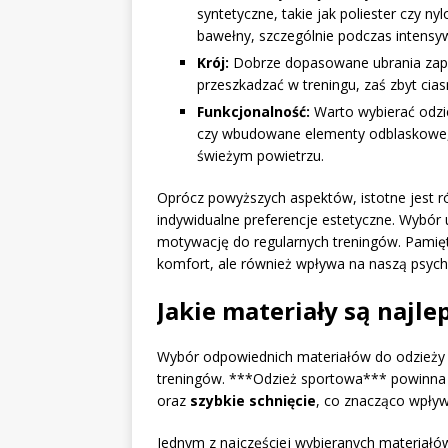
syntetyczne, takie jak poliester czy n
bawełny, szczególnie podczas intensy
Krój:
Dobrze dopasowane ubrania zape
przeszkadzać w treningu, zaś zbyt ci
Funkcjonalność:
Warto wybierać odzie
czy wbudowane elementy odblaskowe, 
świeżym powietrzu.
Oprócz powyższych aspektów, istotne jest r
indywidualne preferencje estetyczne. Wybó
motywację do regularnych treningów. Pamięt
komfort, ale również wpływa na naszą psych
Jakie materiały są najle
Wybór odpowiednich materiałów do odzieży 
treningów. ***Odzież sportowa*** powinna
oraz
szybkie schnięcie
, co znacząco wpływ
Jednym z najczęściej wybieranych materiałó