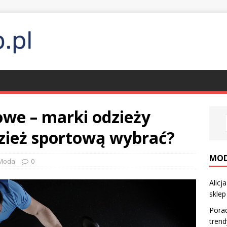
owe – marki odzieży
dzież sportową wybrać?
MO
Moda
0
Alicj
sklep
Pora
trendy