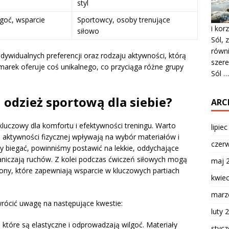
styl
goć, wsparcie
Sportowcy, osoby trenujące
i kor
siłowo
Sól, 
równi
dywidualnych preferencji oraz rodzaju aktywności, którą
szere
arek oferuje coś unikalnego, co przyciąga różne grupy
Sól …
odzież sportową dla siebie?
ARC
luczowy dla komfortu i efektywności treningu. Warto
lipie
 aktywności fizycznej wpływają na wybór materiałów i
czer
my biegać, powinniśmy postawić na lekkie, oddychające
raniczają ruchów. Z kolei podczas ćwiczeń siłowych mogą
maj 
asony, które zapewniają wsparcie w kluczowych partiach
kwie
marz
rócić uwagę na następujące kwestie:
luty 
 które są elastyczne i odprowadzają wilgoć. Materiały
styc