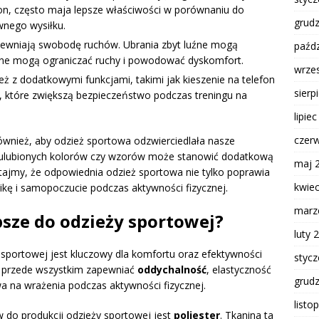
ylon, często maja lepsze właściwości w porównaniu do
grud
wnego wysiłku.
wniają swobodę ruchów. Ubrania zbyt luźne mogą
paźdz
asne mogą ograniczać ruchy i powodować dyskomfort.
wrze
ż z dodatkowymi funkcjami, takimi jak kieszenie na telefon
sierp
które zwiększą bezpieczeństwo podczas treningu na
lipie
czer
ównież, aby odzież sportowa odzwierciedlała nasze
r ulubionych kolorów czy wzorów może stanowić dodatkową
maj 
ajmy, że odpowiednia odzież sportowa nie tylko poprawia
kwie
ikę i samopoczucie podczas aktywności fizycznej.
marz
psze do odzieży sportowej?
luty 
sportowej jest kluczowy dla komfortu oraz efektywności
styc
 przede wszystkim zapewniać
oddychalność
, elastyczność
grud
a na wrażenia podczas aktywności fizycznej.
listo
w do produkcji odzieży sportowej jest
poliester
. Tkanina ta