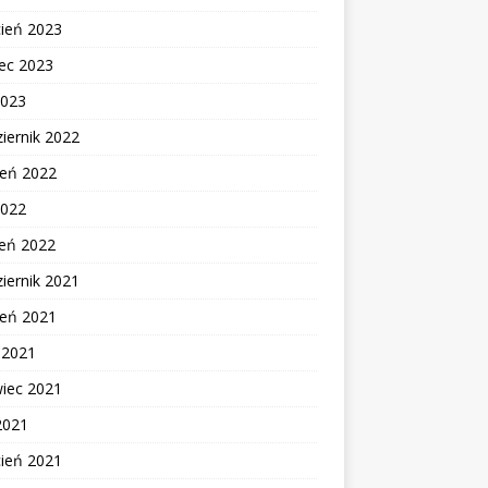
cień 2023
ec 2023
2023
iernik 2022
ień 2022
2022
zeń 2022
iernik 2021
ień 2021
c 2021
wiec 2021
2021
cień 2021