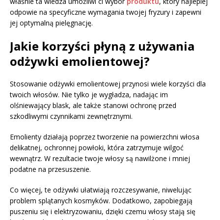
właśnie ta wiedza umożliwi ci wybór
produktu
, który najlepiej
odpowie na specyficzne wymagania twojej fryzury i zapewni
jej optymalną pielęgnację.
Jakie korzyści płyną z używania
odżywki emolientowej?
Stosowanie odżywki emolientowej przynosi wiele korzyści dla
twoich włosów. Nie tylko je wygładza, nadając im
olśniewający blask, ale także stanowi ochronę przed
szkodliwymi czynnikami zewnętrznymi.
Emolienty działają poprzez tworzenie na powierzchni włosa
delikatnej, ochronnej powłoki, która zatrzymuje wilgoć
wewnątrz. W rezultacie twoje włosy są nawilżone i mniej
podatne na przesuszenie.
Co więcej, te odżywki ułatwiają rozczesywanie, niwelując
problem splątanych kosmyków. Dodatkowo, zapobiegają
puszeniu się i elektryzowaniu, dzięki czemu włosy stają się