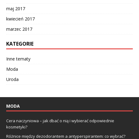
maj 2017
kwiecień 2017
marzec 2017
KATEGORIE
Inne tematy
Moda
Uroda
MODA
Cera naczyniowa – jak dbać o nią i wybierać odpowiednie
kosmetyki?
Różnice między dezodorantem a antyperspirantem: co wybrać?