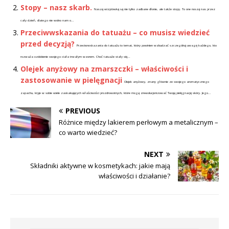
Stopy – nasz skarb.
Naszą wizytówką są nie tylko zadbane dłonie, ale także stopy. To one noszą nas przez
cały dzień, dlatego nie wolno nam o...
Przeciwwskazania do tatuażu – co musisz wiedzieć
przed decyzją?
Przeciwwskazania do tatuażu to temat, który powinien wzbudzać szczególną uwagę każdego, kto
rozważa ozdobienie swojego ciała trwałym wzorem. Choć tatuaże stały się...
Olejek anyżowy na zmarszczki – właściwości i
zastosowanie w pielęgnacji
Olejek anyżowy, znany głównie ze swojego aromatycznego
zapachu, kryje w sobie wiele zaskakujących właściwości prozdrowotnych, które mogą zrewolucjonizować Twoją pielęgnację skóry. Jego...
PREVIOUS
Różnice między lakierem perłowym a metalicznym –
co warto wiedzieć?
NEXT
Składniki aktywne w kosmetykach: jakie mają
właściwości i działanie?