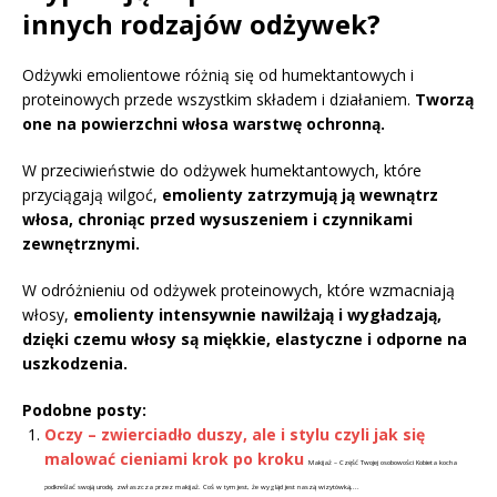
innych rodzajów odżywek?
Odżywki emolientowe różnią się od humektantowych i
proteinowych przede wszystkim składem i działaniem.
Tworzą
one na powierzchni włosa warstwę ochronną.
W przeciwieństwie do odżywek humektantowych, które
przyciągają wilgoć,
emolienty zatrzymują ją wewnątrz
włosa, chroniąc przed wysuszeniem i czynnikami
zewnętrznymi.
W odróżnieniu od odżywek proteinowych, które wzmacniają
włosy,
emolienty intensywnie nawilżają i wygładzają,
dzięki czemu włosy są miękkie, elastyczne i odporne na
uszkodzenia.
Podobne posty:
Oczy – zwierciadło duszy, ale i stylu czyli jak się
malować cieniami krok po kroku
Makijaż – Część Twojej osobowości Kobieta kocha
podkreślać swoją urodę, zwłaszcza przez makijaż. Coś w tym jest, że wygląd jest naszą wizytówką,...