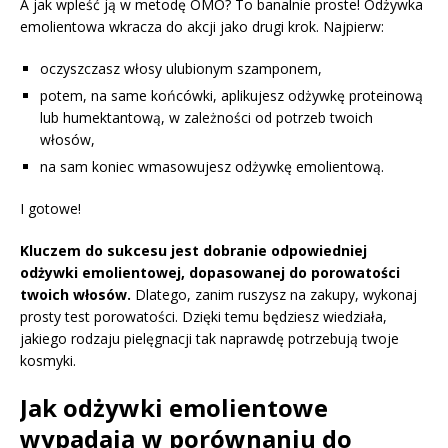
A jak wpleść ją w metodę OMO? To banalnie proste! Odżywka
emolientowa wkracza do akcji jako drugi krok. Najpierw:
oczyszczasz włosy ulubionym szamponem,
potem, na same końcówki, aplikujesz odżywkę proteinową
lub humektantową, w zależności od potrzeb twoich
włosów,
na sam koniec wmasowujesz odżywkę emolientową.
I gotowe!
Kluczem do sukcesu jest dobranie odpowiedniej
odżywki emolientowej, dopasowanej do porowatości
twoich włosów.
Dlatego, zanim ruszysz na zakupy, wykonaj
prosty test porowatości. Dzięki temu będziesz wiedziała,
jakiego rodzaju pielęgnacji tak naprawdę potrzebują twoje
kosmyki.
Jak odżywki emolientowe
wypadają w porównaniu do