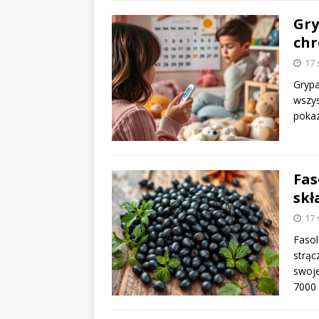
Gry
chr
17 
Grypa
wszys
pokaz
Fas
skł
17 
Fasol
strąc
swoj
7000 