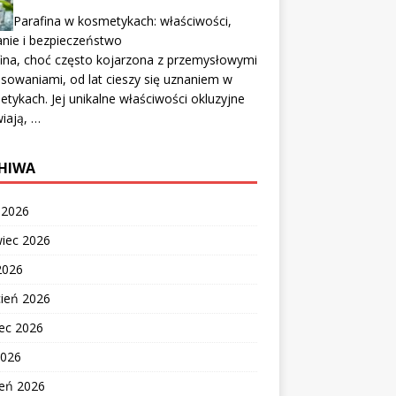
Parafina w kosmetykach: właściwości,
anie i bezpieczeństwo
ina, choć często kojarzona z przemysłowymi
sowaniami, od lat cieszy się uznaniem w
tykach. Jej unikalne właściwości okluzyjne
iają, …
HIWA
c 2026
wiec 2026
2026
cień 2026
ec 2026
2026
zeń 2026