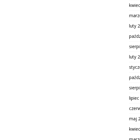
kwie
marz
luty 
paźdz
sierp
luty 
styc
paźdz
sierp
lipie
czer
maj 
kwie
marz