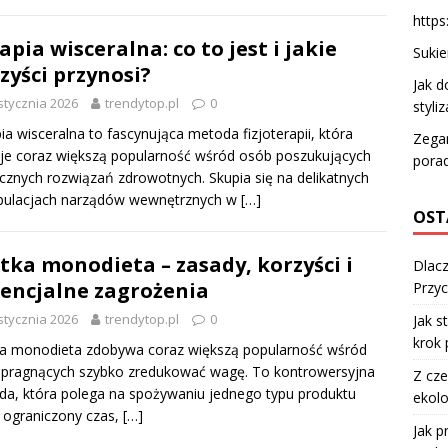
https
apia wisceralna: co to jest i jakie
Sukie
zyści przynosi?
Jak d
stycznia 2026
trendytop.pl
0
styli
ia wisceralna to fascynująca metoda fizjoterapii, która
Zegar
je coraz większą popularność wśród osób poszukujących
pora
cznych rozwiązań zdrowotnych. Skupia się na delikatnych
pulacjach narządów wewnętrznych w
[…]
OST
tka monodieta – zasady, korzyści i
Dlacz
encjalne zagrożenia
Przyc
stycznia 2026
trendytop.pl
0
Jak s
krok 
a monodieta zdobywa coraz większą popularność wśród
 pragnących szybko zredukować wagę. To kontrowersyjna
Z cze
a, która polega na spożywaniu jednego typu produktu
ekolo
 ograniczony czas,
[…]
Jak 