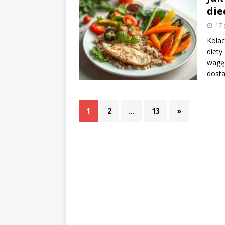
die
17 
Kolac
diety
wagę
dost
1
2
…
13
»