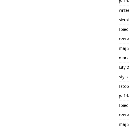
paźdz
wrze
sierp
lipie
czer
maj 
marz
luty 
styc
listo
paźdz
lipie
czer
maj 