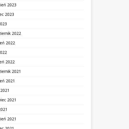
cień 2023
ec 2023
2023
iernik 2022
ień 2022
2022
zeń 2022
iernik 2021
ień 2021
c 2021
wiec 2021
2021
cień 2021
ec 2021