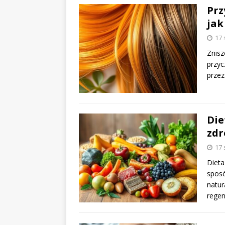
Prz
jak
17 
Znisz
przyc
przez
Die
zdr
17 
Dieta
sposó
natur
regen