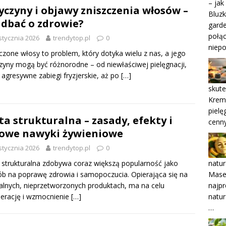
– jak
yczyny i objawy zniszczenia włosów –
Bluzk
 dbać o zdrowie?
garde
połąc
stycznia 2026
trendytop.pl
0
niepo
czone włosy to problem, który dotyka wielu z nas, a jego
zyny mogą być różnorodne – od niewłaściwej pielęgnacji,
 agresywne zabiegi fryzjerskie, aż po
[…]
skute
Krem 
pielę
ta strukturalna – zasady, efekty i
cenn
owe nawyki żywieniowe
stycznia 2026
trendytop.pl
0
natur
 strukturalna zdobywa coraz większą popularność jako
Mase
b na poprawę zdrowia i samopoczucia. Opierająca się na
najpr
alnych, nieprzetworzonych produktach, ma na celu
natur
erację i wzmocnienie
[…]
…