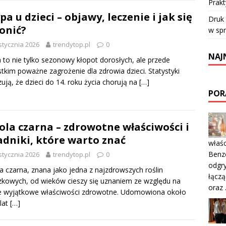
Prakt
pa u dzieci – objawy, leczenie i jak się
Druk
onić?
w sp
stycznia 2026
trendytop.pl
0
NAJ
 to nie tylko sezonowy kłopot dorosłych, ale przede
tkim poważne zagrożenie dla zdrowia dzieci. Statystyki
ują, że dzieci do 14. roku życia chorują na
[…]
POR
ola czarna – zdrowotne właściwości i
adniki, które warto znać
właśc
Benzo
stycznia 2026
trendytop.pl
0
odgr
a czarna, znana jako jedna z najzdrowszych roślin
łączą
zkowych, od wieków cieszy się uznaniem ze względu na
oraz
e wyjątkowe właściwości zdrowotne. Udomowiona około
lat
[…]