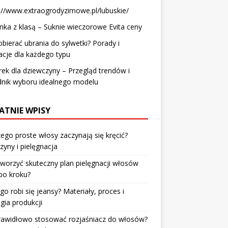
://www.extraogrodyzimowe.pl/lubuskie/
nka z klasą – Suknie wieczorowe Evita ceny
obierać ubrania do sylwetki? Porady i
zacje dla każdego typu
ek dla dziewczyny – Przegląd trendów i
dnik wyboru idealnego modelu
ATNIE WPISY
ego proste włosy zaczynają się kręcić?
zyny i pielęgnacja
tworzyć skuteczny plan pielęgnacji włosów
po kroku?
go robi się jeansy? Materiały, proces i
gia produkcji
prawidłowo stosować rozjaśniacz do włosów?