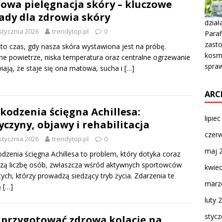
owa pielęgnacja skóry – kluczowe
ady dla zdrowia skóry
dział
stycznia 2026
trendytop.pl
0
Paraf
zasto
to czas, gdy nasza skóra wystawiona jest na próbę.
kosme
e powietrze, niska temperatura oraz centralne ogrzewanie
spraw
iają, że staje się ona matowa, sucha i
[…]
ARC
kodzenia ścięgna Achillesa:
lipie
yczyny, objawy i rehabilitacja
czer
stycznia 2026
trendytop.pl
0
maj 
dzenia ścięgna Achillesa to problem, który dotyka coraz
zą liczbę osób, zwłaszcza wśród aktywnych sportowców
kwie
tych, którzy prowadzą siedzący tryb życia. Zdarzenia te
marz
ą
[…]
luty 
styc
 przygotować zdrową kolację na