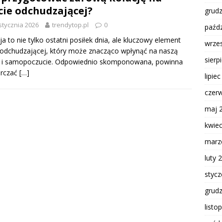
cie odchudzającej?
grud
stycznia 2026
trendytop.pl
0
paźdz
ja to nie tylko ostatni posiłek dnia, ale kluczowy element
wrze
 odchudzającej, który może znacząco wpłynąć na naszą
sierp
 i samopoczucie. Odpowiednio skomponowana, powinna
arczać
[…]
lipie
czer
maj 
kwie
marz
luty 
styc
grud
listo