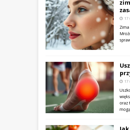
zim
zas
17 
Zima 
Mroźn
spraw
Usz
prz
17 
Uszko
więks
oraz 
mog
Jak