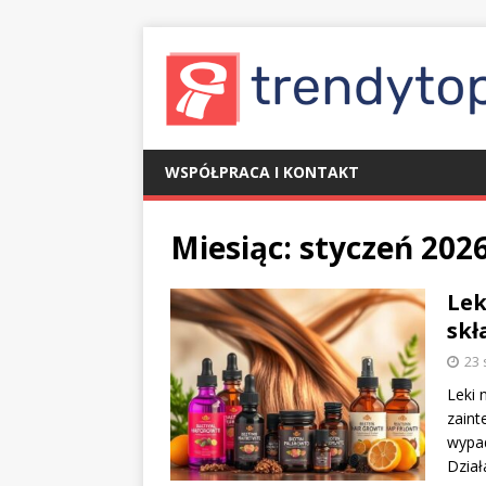
WSPÓŁPRACA I KONTAKT
Miesiąc:
styczeń 202
Lek
skł
23 
Leki 
zaint
wypad
Dział