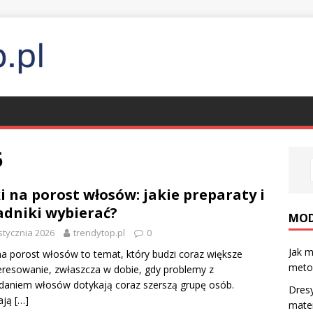
6
i na porost włosów: jakie preparaty i
adniki wybierać?
MO
stycznia 2026
trendytop.pl
0
Jak m
na porost włosów to temat, który budzi coraz większe
metod
eresowanie, zwłaszcza w dobie, gdy problemy z
aniem włosów dotykają coraz szerszą grupę osób.
Dresy
ają
[…]
mater