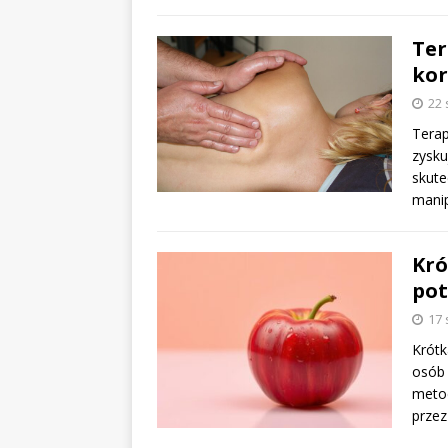
Ter
kor
22 
Terap
zysku
skute
mani
Kró
pot
17 
Krótk
osób
metod
przez