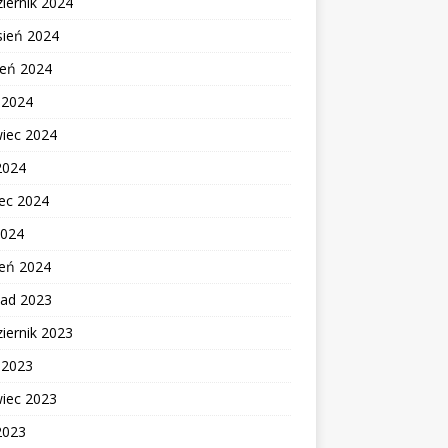
iernik 2024
sień 2024
ień 2024
c 2024
wiec 2024
2024
ec 2024
2024
zeń 2024
pad 2023
iernik 2023
c 2023
wiec 2023
2023