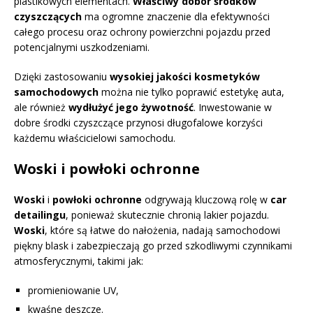
plastikowych elementach.
Właściwy dobór środków
czyszczących
ma ogromne znaczenie dla efektywności
całego procesu oraz ochrony powierzchni pojazdu przed
potencjalnymi uszkodzeniami.
Dzięki zastosowaniu
wysokiej jakości kosmetyków
samochodowych
można nie tylko poprawić estetykę auta,
ale również
wydłużyć jego żywotność
. Inwestowanie w
dobre środki czyszczące przynosi długofalowe korzyści
każdemu właścicielowi samochodu.
Woski i powłoki ochronne
Woski
i
powłoki ochronne
odgrywają kluczową rolę w
car
detailingu
, ponieważ skutecznie chronią lakier pojazdu.
Woski
, które są łatwe do nałożenia, nadają samochodowi
piękny blask i zabezpieczają go przed szkodliwymi czynnikami
atmosferycznymi, takimi jak:
promieniowanie UV,
kwaśne deszcze.