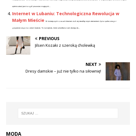
optimization) jest to ogół procesów mających...
Internet w Lubaniu: Technologiczna Rewolucja w
Małym Mieście
W dzisiejszych czasach Internet stał się nieodłącznym elementem życia społecznego i
gospodarczego na całym świecie. To narzędzie, które umożliwia nam dostęp do...
PREVIOUS
Jilsen Kozaki z szeroką cholewką
NEXT
Dresy damskie – już nie tylko na siłownię!
MODA