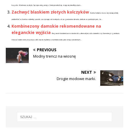
bagażu. Markowe walizki, łączące elegancję z funkcjonalnością, stają się nieodłącznym...
Zachwyć blaskiem złotych kolczyków
Każda kobieta stara się swoją urodę
podkreślać w bardzo subtelny sposób zaczynając od makijażu aż po gustowne ubrania. Jednak oczywistym jest, że...
Kombinezony damskie rekomendowane na
eleganckie wyjścia
Elegancki kombinezon to doskonała alternatywa dla sukienki czy damskiego garnituru.
Chociaż wiele osób przyzwyczaiło się do myślenia o kombinezonie jako stroju codziennym...
PREVIOUS
Modny trencz na wiosnę
NEXT
Drogie modowe marki.