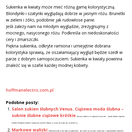
Sukienka w kwiaty może mieć różną gamę kolorystyczną.
Blondynki i szatynki wyglądają dobrze w jasnym różu. Brunetki
w zieleni i żółci, podobnie jak rudowłose panie.
Jeśli zależy nam na młodym wyglądzie, zrezygnujmy z
mocnego, nasyconego różu. Podkreśla on niedoskonałości
cery i zmarszczki.
Piękna sukienka, odkryte ramiona i umiejętnie dobrana
kolorystyka sprawią, że oszałamiający wygląd będzie szedł w
parze z dobrym samopoczuciem. Sukienka w kwiaty powinna
znaleźć się w szafie każdej modnej kobiety.
hoffmanelectric.com.pl
Podobne posty:
Salon sukien ślubnych Venus. Ciążowa moda ślubna –
suknie ślubne ciążowe krótkie
Kreacja ślubna na ciążowy brzuszek – suknie ślubne ciążowe
krótkie Planujecie dopiero swoją uroczystość ślubną a nagle okazuje się, że jesteś w...
Markowe walizki
Podróżowanie to nie tylko przyjemność, ale także wyzwanie związane z odpowiednim doborem