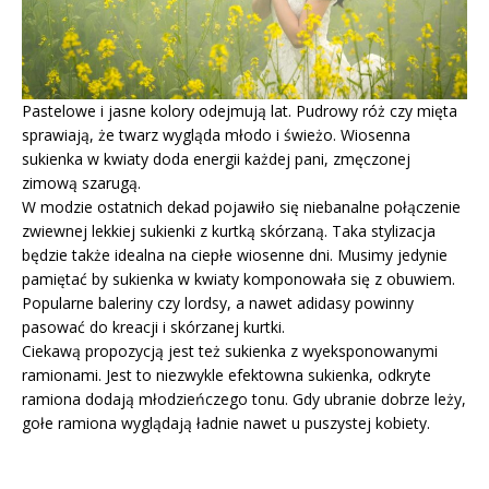
Pastelowe i jasne kolory odejmują lat. Pudrowy róż czy mięta
sprawiają, że twarz wygląda młodo i świeżo. Wiosenna
sukienka w kwiaty doda energii każdej pani, zmęczonej
zimową szarugą.
W modzie ostatnich dekad pojawiło się niebanalne połączenie
zwiewnej lekkiej sukienki z kurtką skórzaną. Taka stylizacja
będzie także idealna na ciepłe wiosenne dni. Musimy jedynie
pamiętać by sukienka w kwiaty komponowała się z obuwiem.
Popularne baleriny czy lordsy, a nawet adidasy powinny
pasować do kreacji i skórzanej kurtki.
Ciekawą propozycją jest też sukienka z wyeksponowanymi
ramionami. Jest to niezwykle efektowna sukienka, odkryte
ramiona dodają młodzieńczego tonu. Gdy ubranie dobrze leży,
gołe ramiona wyglądają ładnie nawet u puszystej kobiety.