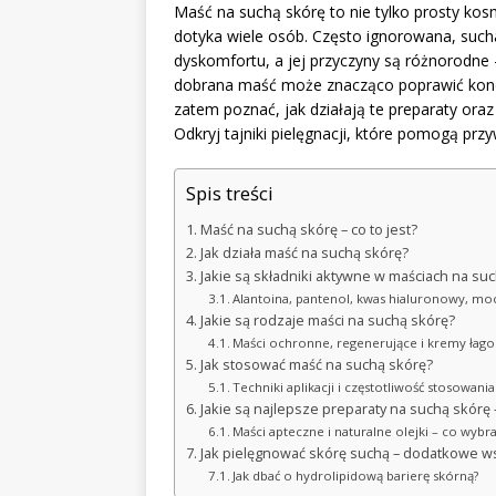
Maść na suchą skórę to nie tylko prosty ko
dotyka wiele osób. Często ignorowana, such
dyskomfortu, a jej przyczyny są różnorodne
dobrana maść może znacząco poprawić kondyc
zatem poznać, jak działają te preparaty oraz
Odkryj tajniki pielęgnacji, które pomogą pr
Spis treści
Maść na suchą skórę – co to jest?
Jak działa maść na suchą skórę?
Jakie są składniki aktywne w maściach na su
Alantoina, pantenol, kwas hialuronowy, mocz
Jakie są rodzaje maści na suchą skórę?
Maści ochronne, regenerujące i kremy łag
Jak stosować maść na suchą skórę?
Techniki aplikacji i częstotliwość stosowania
Jakie są najlepsze preparaty na suchą skórę
Maści apteczne i naturalne olejki – co wybra
Jak pielęgnować skórę suchą – dodatkowe w
Jak dbać o hydrolipidową barierę skórną?