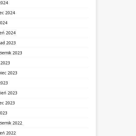
2024
ec 2024
2024
zeń 2024
pad 2023
iernik 2023
c 2023
wiec 2023
2023
cień 2023
ec 2023
2023
iernik 2022
ień 2022