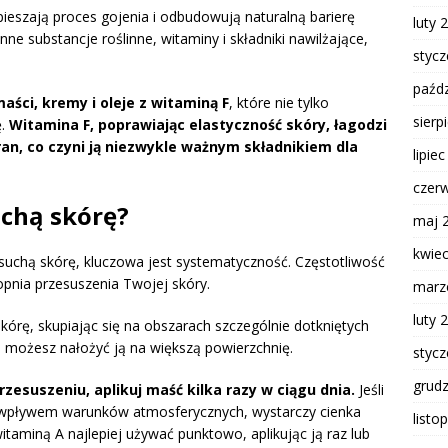
pieszają proces gojenia i odbudowują naturalną barierę
luty 
e substancje roślinne, witaminy i składniki nawilżające,
styc
paźdz
aści, kremy i oleje z witaminą F
, które nie tylko
sierp
ę.
Witamina F, poprawiając elastyczność skóry, łagodzi
 ran, co czyni ją niezwykle ważnym składnikiem dla
lipie
czer
uchą skórę?
maj 
kwie
suchą skórę, kluczowa jest systematyczność. Częstotliwość
topnia przesuszenia Twojej skóry.
marz
luty 
órę, skupiając się na obszarach szczególnie dotkniętych
, możesz nałożyć ją na większą powierzchnię.
styc
grud
rzesuszeniu, aplikuj maść kilka razy w ciągu dnia.
Jeśli
 wpływem warunków atmosferycznych, wystarczy cienka
listo
witaminą A najlepiej używać punktowo, aplikując ją raz lub