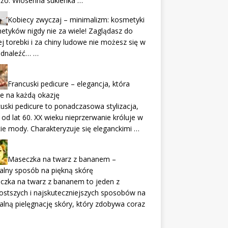
eżo. Wiosenna sukienka …
Kobiecy zwyczaj – minimalizm: kosmetyki
tyków nigdy nie za wiele! Zaglądasz do
j torebki i za chiny ludowe nie możesz się w
odnaleźć… …
Francuski pedicure – elegancja, która
e na każdą okazję
uski pedicure to ponadczasowa stylizacja,
 od lat 60. XX wieku nieprzerwanie króluje w
ie mody. Charakteryzuje się eleganckimi …
Maseczka na twarz z bananem –
alny sposób na piękną skórę
czka na twarz z bananem to jeden z
ostszych i najskuteczniejszych sposobów na
alną pielęgnację skóry, który zdobywa coraz