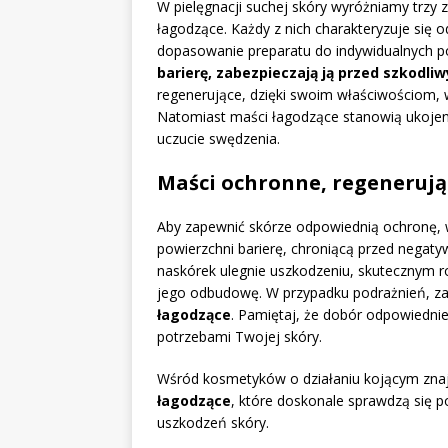
W pielęgnacji suchej skóry wyróżniamy trzy 
łagodzące. Każdy z nich charakteryzuje się
dopasowanie preparatu do indywidualnych p
barierę, zabezpieczają ją przed szkod
regenerujące, dzięki swoim właściwościom,
Natomiast maści łagodzące stanowią ukojenie
uczucie swędzenia.
Maści ochronne, regenerują
Aby zapewnić skórze odpowiednią ochronę, 
powierzchni barierę, chroniącą przed negat
naskórek ulegnie uszkodzeniu, skutecznym
jego odbudowę. W przypadku podrażnień, zac
łagodzące
. Pamiętaj, że dobór odpowiedni
potrzebami Twojej skóry.
Wśród kosmetyków o działaniu kojącym znaj
łagodzące
, które doskonale sprawdzą się 
uszkodzeń skóry.