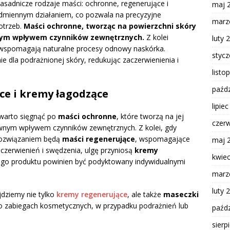
zasadnicze rodzaje maści: ochronne, regenerujące i
maj 
 odmiennym działaniem, co pozwala na precyzyjne
marz
otrzeb.
Maści ochronne, tworząc na powierzchni skóry
liwym wpływem czynników zewnętrznych.
Z kolei
luty 
 wspomagają naturalne procesy odnowy naskórka.
styc
 dla podrażnionej skóry, redukując zaczerwienienia i
listo
paźdz
ce i kremy łagodzące
lipie
warto sięgnąć po
maści ochronne
, które tworzą na jej
czer
ywnym wpływem czynników zewnętrznych. Z kolei, gdy
 rozwiązaniem będą
maści regenerujące
, wspomagające
maj 
zerwienień i swędzenia, ulgę przyniosą
kremy
kwie
ego produktu powinien być podyktowany indywidualnymi
marz
luty 
dziemy nie tylko
kremy regenerujące
, ale także
maseczki
po zabiegach kosmetycznych, w przypadku podrażnień lub
paźdz
sierp