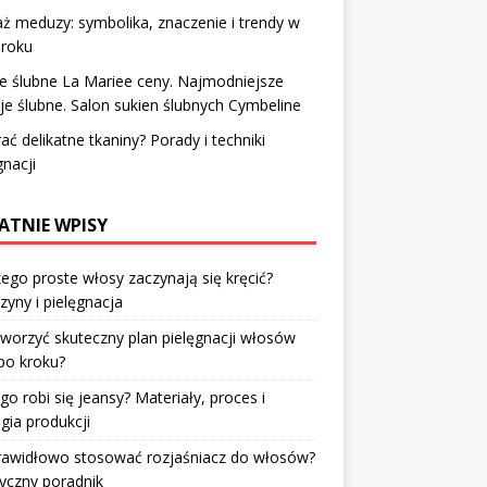
ż meduzy: symbolika, znaczenie i trendy w
 roku
e ślubne La Mariee ceny. Najmodniejsze
je ślubne. Salon sukien ślubnych Cymbeline
rać delikatne tkaniny? Porady i techniki
gnacji
ATNIE WPISY
ego proste włosy zaczynają się kręcić?
zyny i pielęgnacja
tworzyć skuteczny plan pielęgnacji włosów
po kroku?
go robi się jeansy? Materiały, proces i
gia produkcji
prawidłowo stosować rozjaśniacz do włosów?
yczny poradnik