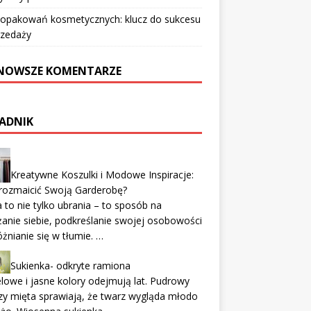
 opakowań kosmetycznych: klucz do sukcesu
rzedaży
NOWSZE KOMENTARZE
ADNIK
Kreatywne Koszulki i Modowe Inspiracje:
rozmaicić Swoją Garderobę?
to nie tylko ubrania – to sposób na
anie siebie, podkreślanie swojej osobowości
óżnianie się w tłumie. …
Sukienka- odkryte ramiona
lowe i jasne kolory odejmują lat. Pudrowy
zy mięta sprawiają, że twarz wygląda młodo