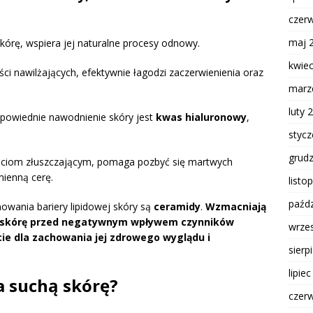
czer
maj 
kórę, wspiera jej naturalne procesy odnowy.
kwie
ci nawilżających, efektywnie łagodzi zaczerwienienia oraz
marz
luty 
owiednie nawodnienie skóry jest
kwas hialuronowy
,
styc
grud
ściom złuszczającym, pomaga pozbyć się martwych
mienną cerę.
listo
paźdz
owania bariery lipidowej skóry są
ceramidy
.
Wzmacniają
ją skórę przed negatywnym wpływem czynników
wrze
e dla zachowania jej zdrowego wyglądu i
sierp
lipie
a suchą skórę?
czer