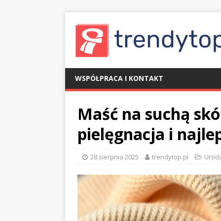
WSPÓŁPRACA I KONTAKT
Maść na suchą skó
pielęgnacja i najl
28 sierpnia 2025
trendytop.pl
Urod