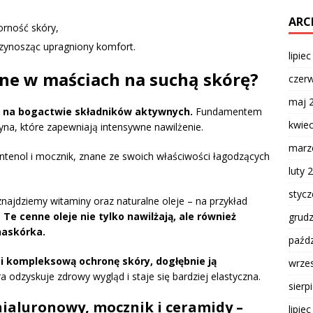
ARC
orność skóry,
przynosząc upragniony komfort.
lipie
wne w maściach na suchą skórę?
czer
maj 
ją na bogactwie składników aktywnych.
Fundamentem
kwie
ceryna, które zapewniają intensywne nawilżenie.
marz
ntenol i mocznik, znane ze swoich właściwości łagodzących
luty 
styc
najdziemy witaminy oraz naturalne oleje – na przykład
.
Te cenne oleje nie tylko nawilżają, ale również
grud
askórka.
paźdz
i kompleksową ochronę skóry, dogłębnie ją
wrze
a odzyskuje zdrowy wygląd i staje się bardziej elastyczna.
sierp
hialuronowy, mocznik i ceramidy –
lipie