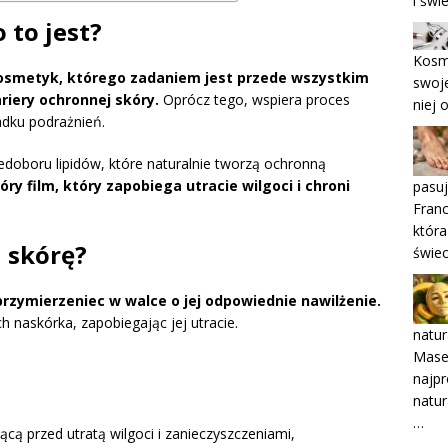
i świ
 to jest?
Kosme
kosmetyk, którego zadaniem jest przede wszystkim
swoje
riery ochronnej skóry.
Oprócz tego, wspiera proces
niej 
adku podrażnień.
edoboru lipidów, które naturalnie tworzą ochronną
ry film, który zapobiega utracie wilgoci i chroni
pasuj
Franc
która
ą skórę?
świec
przymierzeniec w walce o jej odpowiednie nawilżenie.
askórka, zapobiegając jej utracie.
natur
Mase
najpr
natur
…
cą przed utratą wilgoci i zanieczyszczeniami,