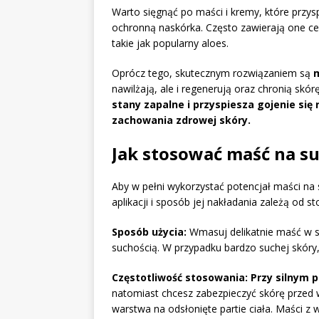
Warto sięgnąć po maści i kremy, które przys
ochronną naskórka. Często zawierają one cenn
takie jak popularny aloes.
Oprócz tego, skutecznym rozwiązaniem są
m
nawilżają, ale i regenerują oraz chronią skór
stany zapalne i przyspiesza gojenie się
zachowania zdrowej skóry.
Jak stosować maść na s
Aby w pełni wykorzystać potencjał maści na 
aplikacji i sposób jej nakładania zależą od s
Sposób użycia:
Wmasuj delikatnie maść w sk
suchością. W przypadku bardzo suchej skóry
Częstotliwość stosowania:
Przy silnym p
natomiast chcesz zabezpieczyć skórę przed
warstwa na odsłonięte partie ciała. Maści z 