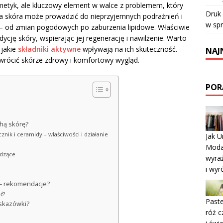
smetyk, ale kluczowy element w walce z problemem, który
Druk
a skóra może prowadzić do nieprzyjemnych podrażnień i
w sp
 – od zmian pogodowych po zaburzenia lipidowe. Właściwie
ję skóry, wspierając jej regenerację i nawilżenie. Warto
 jakie
składniki aktywne
wpływają na ich skuteczność.
NAJ
zywrócić skórze zdrowy i komfortowy wygląd.
POR
chą skórę?
nik i ceramidy – właściwości i działanie
Jak U
Moda 
odzące
wyraż
i wyr
 – rekomendacje?
ć?
Paste
skazówki?
róż c