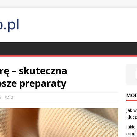
rę – skuteczna
epsze preparaty
MO
a
0
Jak w
Klucz
Jakie
modny