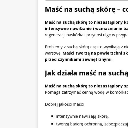
Maść na suchą skórę – co
Maść na suchą skórę to niezastąpiony 
intensywne nawilżanie i wzmacnianie ba
regeneracji naskórka i przynosi ulgę w przyp
Problemy z suchą skórą często wynikają z ni
warstwę.
Maści tworzą na powierzchni skó
przed czynnikami zewnętrznymi.
Jak działa maść na such
Maść na suchą skórę to niezastąpiony s
Pomaga zatrzymać cenną wodę w komórkach n
Dobrej jakości maści:
intensywnie nawilżają skórę,
tworzą barierę ochronną, zabezpieczają