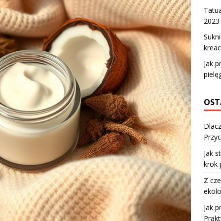
Tatua
2023
Sukni
kreac
Jak p
pielę
OST
Dlacz
Przyc
Jak s
krok 
Z cze
ekolo
Jak 
Prakt