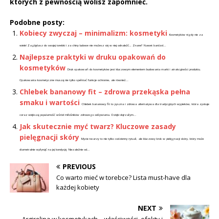
których z pewnością wolisz zapomnieć.
Podobne posty:
Kobiecy zwyczaj – minimalizm: kosmetyki
Kosmetyków nigdy nie za
wiele! Zaglądasz do swojej torebki i za chiny ludowe nie możesz się w niej odnaleźć… Znane? Nawet bardzo!...
Najlepsze praktyki w druku opakowań do
kosmetyków
Druk opakowań do kosmetyków jest kluczowym elementem budowania marki i atrakcyjności produktu.
Opakowania kosmetyczne muszą nie tylko spełniać funkcje ochronne, ale również...
Chlebek bananowy fit – zdrowa przekąska pełna
smaku i wartości
Chlebek bananowy fit to pyszna i zdrowa alternatywa dla tradycyjnych wypieków, która zyskuje
coraz większą popularność wśród miłośników zdrowego odżywiania. Dzięki dojrzałym...
Jak skutecznie myć twarz? Kluczowe zasady
pielęgnacji skóry
Mycie twarzy to nie tylko codzienny rytuał, ale kluczowy krok w pielęgnacji skóry, który może
diametralnie wpłynąć na jej kondycję. Niezależnie od...
PREVIOUS
Co warto mieć w torebce? Lista must-have dla
każdej kobiety
NEXT