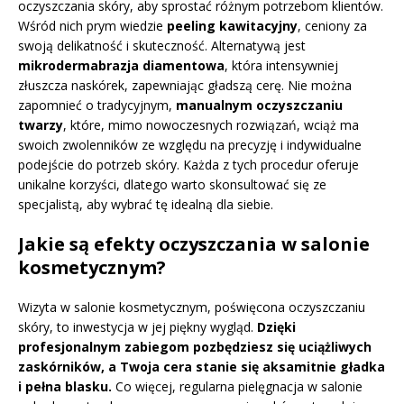
oczyszczania skóry, aby sprostać różnym potrzebom klientów.
Wśród nich prym wiedzie
peeling kawitacyjny
, ceniony za
swoją delikatność i skuteczność. Alternatywą jest
mikrodermabrazja diamentowa
, która intensywniej
złuszcza naskórek, zapewniając gładszą cerę. Nie można
zapomnieć o tradycyjnym,
manualnym oczyszczaniu
twarzy
, które, mimo nowoczesnych rozwiązań, wciąż ma
swoich zwolenników ze względu na precyzję i indywidualne
podejście do potrzeb skóry. Każda z tych procedur oferuje
unikalne korzyści, dlatego warto skonsultować się ze
specjalistą, aby wybrać tę idealną dla siebie.
Jakie są efekty oczyszczania w salonie
kosmetycznym?
Wizyta w salonie kosmetycznym, poświęcona oczyszczaniu
skóry, to inwestycja w jej piękny wygląd.
Dzięki
profesjonalnym zabiegom pozbędziesz się uciążliwych
zaskórników, a Twoja cera stanie się aksamitnie gładka
i pełna blasku.
Co więcej, regularna pielęgnacja w salonie