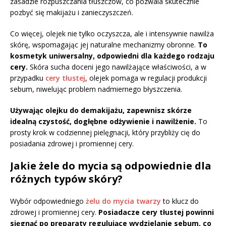
zasadzie rozpuszczania tłuszczów, co pozwala skutecznie
pozbyć się makijażu i zanieczyszczeń.
Co więcej, olejek nie tylko oczyszcza, ale i intensywnie nawilża
skórę, wspomagając jej naturalne mechanizmy obronne.
To
kosmetyk uniwersalny, odpowiedni dla każdego rodzaju
cery.
Skóra sucha doceni jego nawilżające właściwości, a w
przypadku
cery tłustej
, olejek pomaga w regulacji produkcji
sebum, niwelując problem nadmiernego błyszczenia.
Używając olejku do demakijażu, zapewnisz skórze
idealną czystość, dogłębne odżywienie i nawilżenie.
To
prosty krok w codziennej pielęgnacji, który przybliży cię do
posiadania zdrowej i promiennej cery.
Jakie żele do mycia są odpowiednie dla
różnych typów skóry?
Wybór odpowiedniego
żelu do mycia twarzy
to klucz do
zdrowej i promiennej cery.
Posiadacze cery tłustej powinni
sięgnąć po preparaty regulujące wydzielanie sebum, co