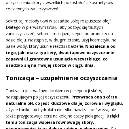
oczyszczenia skóry z wszelkich pozostałości kosmetyków i
codziennych zanieczyszczeń.
Sekret tej metody tkwi w zasadzie „olej rozpuszcza olej”.
Dlatego w pierwszym kroku, aby pozbyć się tłustych
zanieczyszczeń, sebum i makijażu, sięgnij po produkty na
bazie oleju. Następnie, w drugim etapie, użyj kosmetyku na
bazie wody, który usunie resztki i bakterie.
Niezależnie od
tego, jaki masz typ cery, dwuetapowe oczyszczanie
zapewni Ci gruntowne usunięcie wszystkiego, co
osadziło się na Twojej skórze w ciągu dnia.
Tonizacja – uzupełnienie oczyszczania
Tonizacja jest ważnym krokiem w pielęgnacji skóry,
następującym po jej oczyszczeniu.
Przywraca ona skórze
naturalne pH, co jest kluczowe dla jej zdrowia i wyglądu.
Użycie toniku lub hydrolatu nie tylko nawilża i odświeża, ale
także przygotowuje cerę na kolejne etapy pielęgnacji.
Dzięki
temu tonizacja wspiera równowagę skóry,
przygotowując ją na dalsze zabiegi pielęgnacyjne.
Co