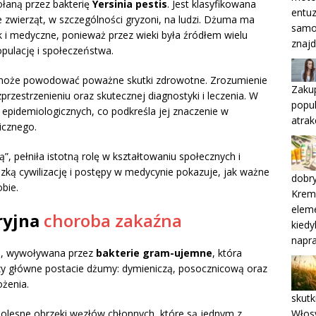
łaną przez bakterię
Yersinia pestis
. Jest klasyfikowana
entuz
e zwierząt, w szczególności gryzoni, na ludzi. Dżuma ma
samo
 i medyczne, ponieważ przez wieki była źródłem wielu
znajd
opulację i społeczeństwa.
 może powodować poważne skutki zdrowotne. Zrozumienie
Zaku
przestrzenieniu oraz skutecznej diagnostyki i leczenia. W
popul
f epidemiologicznych, co podkreśla jej znaczenie w
atrak
icznego.
, pełniła istotną rolę w kształtowaniu społecznych i
dzką cywilizację i postępy w medycynie pokazuje, jak ważne
dobr
obie.
Kremy
eleme
ryjna
choroba zakaźna
kiedy
napr
na, wywoływana przez
bakterie gram-ujemne
, która
 trzy główne postacie dżumy: dymieniczą, posocznicową oraz
ożenia.
skutk
Włosy
olesne obrzęki węzłów chłonnych, które są jednym z