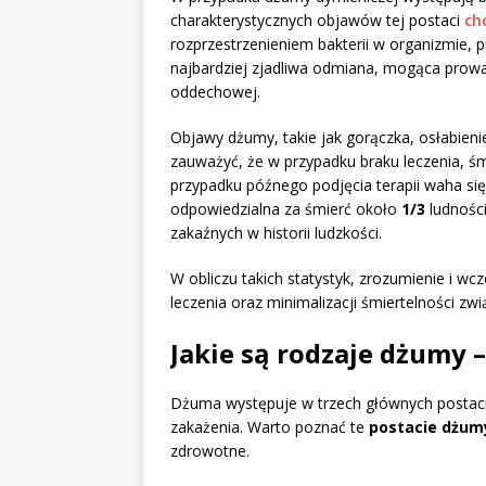
charakterystycznych objawów tej postaci
ch
rozprzestrzenieniem bakterii w organizmie,
najbardziej zjadliwa odmiana, mogąca prowa
oddechowej.
Objawy dżumy, takie jak gorączka, osłabieni
zauważyć, że w przypadku braku leczenia, ś
przypadku późnego podjęcia terapii waha s
odpowiedzialna za śmierć około
1/3
ludności
zakaźnych w historii ludzkości.
W obliczu takich statystyk, zrozumienie i w
leczenia oraz minimalizacji śmiertelności zw
Jakie są rodzaje dżumy –
Dżuma występuje w trzech głównych postaci
zakażenia. Warto poznać te
postacie dżum
zdrowotne.