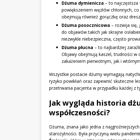
Dżuma dymienicza
– to najczęstsza 
powiększeniem węzłów chłonnych, co
obejmują również gorączkę oraz dresz
Dżuma posocznicowa
– rozwija się, 
do objawów takich jak skrajne osłabie
niezwykle niebezpieczna, często prowad
Dżuma płucna
– to najbardziej zaraź
Objawy obejmują kaszel, trudności w 
zakażeniem pierwotnym, jak i wtórnym
Wszystkie postacie dżumy wymagają natychm
ryzyko powikłań oraz zapewnić skuteczne lecz
przetrwania pacjenta w przypadku każdej z 
Jak wygląda historia dż
współczesności?
Dżuma, znana jako jedna z najgroźniejszych 
starożytności. Była przyczyną wielu pandemi