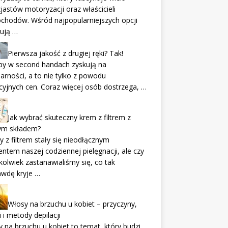
jastów motoryzacji oraz właścicieli
chodów. Wśród najpopularniejszych opcji
ują …
Pierwsza jakość z drugiej ręki? Tak!
py w second handach zyskują na
arności, a to nie tylko z powodu
cyjnych cen. Coraz więcej osób dostrzega, …
Jak wybrać skuteczny krem z filtrem z
ym składem?
 z filtrem stały się nieodłącznym
ntem naszej codziennej pielęgnacji, ale czy
kolwiek zastanawialiśmy się, co tak
awdę kryje …
Włosy na brzuchu u kobiet – przyczyny,
i i metody depilacji
 na brzuchu u kobiet to temat, który budzi