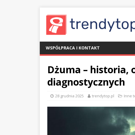
WSPÓŁPRACA I KONTAKT
Dżuma – historia, 
diagnostycznych
28 grudnia 2025
trendytop.pl
Inne 