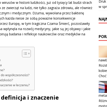
Druk
rusów w historii ludzkości, już od tysięcy lat budzi strach
w sp
ze zwierząt na ludzi, nie tylko zagraża zdrowiu, ale również
ycznym i medycznym. Dżuma, wywołana przez bakterię
tórych każda niesie ze sobą poważne konsekwencje
NAJ
przez Europę, w tym tragiczna Czarna Śmierć, pozostawiły
uma wpłynęła na rozwój medycyny, jakie są jej objawy i jakie
spirują badania i refleksje naukowców oraz medyków na
POR
nawil
e
Rozst
na
zne?
kobie
ci do współczesności?
Choć
udzkości?
aczenie w leczeniu?
metal
efinicja i znaczenie
Różn
motor