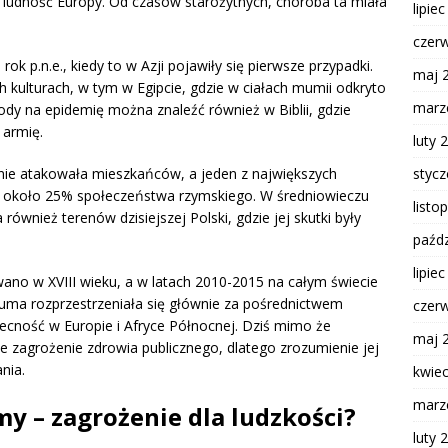
a ludność Europy. Od czasów starożytnych, choroba ta miała
lipie
czer
k p.n.e., kiedy to w Azji pojawiły się pierwsze przypadki.
maj 
kulturach, w tym w Egipcie, gdzie w ciałach mumii odkryto
marz
y na epidemię można znaleźć również w Biblii, gdzie
 armię.
luty 
styc
ie atakowała mieszkańców, a jeden z największych
bił około 25% społeczeństwa rzymskiego. W średniowieczu
listo
 również terenów dzisiejszej Polski, gdzie jej skutki były
paźdz
lipie
o w XVIII wieku, a w latach 2010-2015 na całym świecie
uma rozprzestrzeniała się głównie za pośrednictwem
czer
ecność w Europie i Afryce Północnej. Dziś mimo że
maj 
 zagrożenie zdrowia publicznego, dlatego zrozumienie jej
nia.
kwie
marz
my – zagrożenie dla ludzkości?
luty 