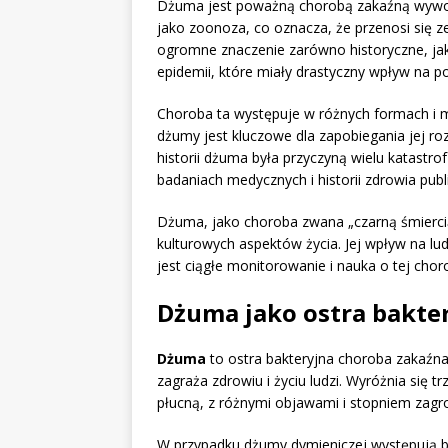
Dżuma jest poważną chorobą zakaźną wywo
jako zoonoza, co oznacza, że przenosi się z
ogromne znaczenie zarówno historyczne, jak
epidemii, które miały drastyczny wpływ na p
Choroba ta występuje w różnych formach i
dżumy jest kluczowe dla zapobiegania jej roz
historii dżuma była przyczyną wielu katastro
badaniach medycznych i historii zdrowia publ
Dżuma, jako choroba zwana „czarną śmiercią”
kulturowych aspektów życia. Jej wpływ na lu
jest ciągłe monitorowanie i nauka o tej chor
Dżuma jako ostra bakte
Dżuma
to ostra bakteryjna choroba zakaź
zagraża zdrowiu i życiu ludzi. Wyróżnia się
płucną, z różnymi objawami i stopniem zagr
W przypadku dżumy dymieniczej występują b