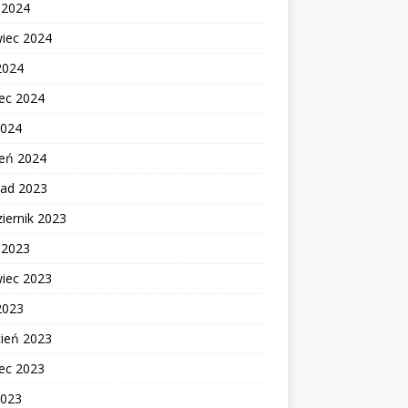
c 2024
wiec 2024
2024
ec 2024
2024
zeń 2024
pad 2023
iernik 2023
c 2023
wiec 2023
2023
cień 2023
ec 2023
2023