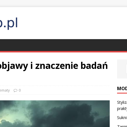
objawy i znaczenie badań
MO
tematy
0
Styli
prakt
Sukni
Zanim