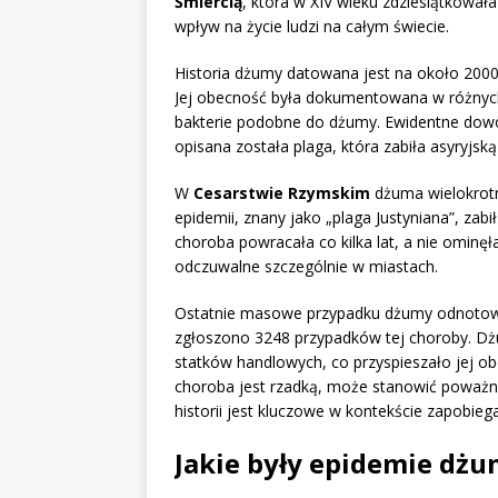
Śmiercią
, która w XIV wieku zdziesiątkował
wpływ na życie ludzi na całym świecie.
Historia dżumy datowana jest na około 2000 ro
Jej obecność była dokumentowana w różnych 
bakterie podobne do dżumy. Ewidentne dowod
opisana została plaga, która zabiła asyryjską
W
Cesarstwie Rzymskim
dżuma wielokrotn
epidemii, znany jako „plaga Justyniana”, za
choroba powracała co kilka lat, a nie ominęła
odczuwalne szczególnie w miastach.
Ostatnie masowe przypadku dżumy odnotowan
zgłoszono 3248 przypadków tej choroby. Dż
statków handlowych, co przyspieszało jej ob
choroba jest rzadką, może stanowić poważne
historii jest kluczowe w kontekście zapobiega
Jakie były epidemie dżu