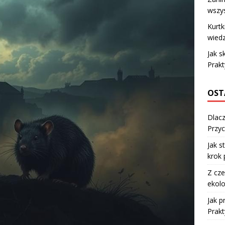
wszys
Kurtk
wiedz
Jak s
Prakt
OST
Dlacz
Przyc
Jak s
krok 
Z cze
ekolo
Jak 
Prakt