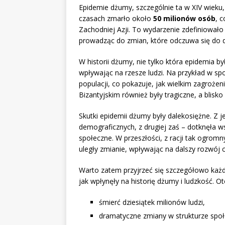
Epidemie dżumy, szczególnie ta w XIV wieku, 
czasach zmarło około
50 milionów osób
, 
Zachodniej Azji. To wydarzenie zdefiniowało
prowadząc do zmian, które odczuwa się do d
W historii dżumy, nie tylko która epidemia by
wpływając na rzesze ludzi. Na przykład w s
populacji, co pokazuje, jak wielkim zagroże
Bizantyjskim również były tragiczne, a blisk
Skutki epidemii dżumy były dalekosiężne. Z j
demograficznych, z drugiej zaś – dotknęła 
społeczne. W przeszłości, z racji tak ogrom
uległy zmianie, wpływając na dalszy rozwój cy
Warto zatem przyjrzeć się szczegółowo każdej
jak wpłynęły na historię dżumy i ludzkość. O
śmierć dziesiątek milionów ludzi,
dramatyczne zmiany w strukturze społ