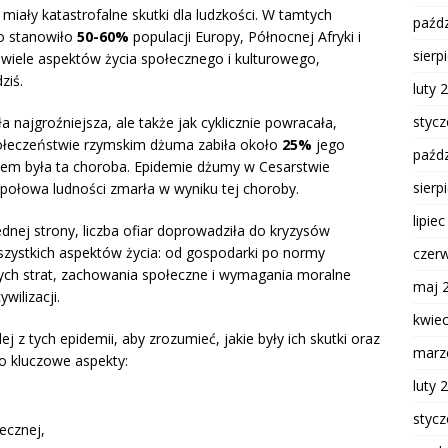
miały katastrofalne skutki dla ludzkości. W tamtych
paźdz
co stanowiło
50-60%
populacji Europy, Północnej Afryki i
sierp
 wiele aspektów życia społecznego i kulturowego,
ziś.
luty 
styc
ła najgroźniejsza, ale także jak cyklicznie powracała,
połeczeństwie rzymskim dżuma zabiła około
25%
jego
paźdz
niem była ta choroba. Epidemie dżumy w Cesarstwie
sierp
o połowa ludności zmarła w wyniku tej choroby.
lipie
ednej strony, liczba ofiar doprowadziła do kryzysów
wszystkich aspektów życia: od gospodarki po normy
czer
nych strat, zachowania społeczne i wymagania moralne
maj 
wilizacji.
kwie
 z tych epidemii, aby zrozumieć, jakie były ich skutki oraz
marz
to kluczowe aspekty:
luty 
styc
ecznej,