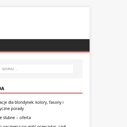
DA
zacje dla blondynek: kolory, fasony i
yczne porady
e ślubne – oferta
 zaczniesz się golić przeczytaj, czyli