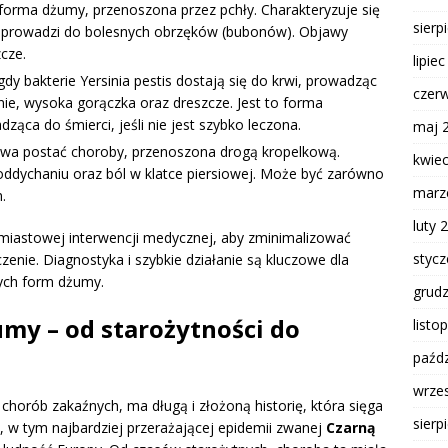
forma dżumy, przenoszona przez pchły. Charakteryzuje się
sierp
 prowadzi do bolesnych obrzęków (bubonów). Objawy
cze.
lipie
gdy bakterie Yersinia pestis dostają się do krwi, prowadząc
czer
nie, wysoka gorączka oraz dreszcze. Jest to forma
ząca do śmierci, jeśli nie jest szybko leczona.
maj 
liwa postać choroby, przenoszona drogą kropelkową.
kwie
oddychaniu oraz ból w klatce piersiowej. Może być zarówno
marz
.
luty 
iastowej interwencji medycznej, aby zminimalizować
styc
enie. Diagnostyka i szybkie działanie są kluczowe dla
tych form dżumy.
grud
umy – od starożytności do
listo
paźdz
wrze
chorób zakaźnych, ma długą i złożoną historię, która sięga
sierp
i, w tym najbardziej przerażającej epidemii zwanej
Czarną