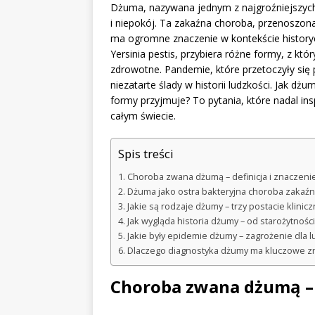
Dżuma, nazywana jednym z najgroźniejszych wi
i niepokój. Ta zakaźna choroba, przenoszona 
ma ogromne znaczenie w kontekście histor
Yersinia pestis, przybiera różne formy, z k
zdrowotne. Pandemie, które przetoczyły się 
niezatarte ślady w historii ludzkości. Jak dż
formy przyjmuje? To pytania, które nadal in
całym świecie.
Spis treści
Choroba zwana dżumą – definicja i znaczeni
Dżuma jako ostra bakteryjna choroba zakaź
Jakie są rodzaje dżumy – trzy postacie klinic
Jak wygląda historia dżumy – od starożytnoś
Jakie były epidemie dżumy – zagrożenie dla l
Dlaczego diagnostyka dżumy ma kluczowe zn
Choroba zwana dżumą – d