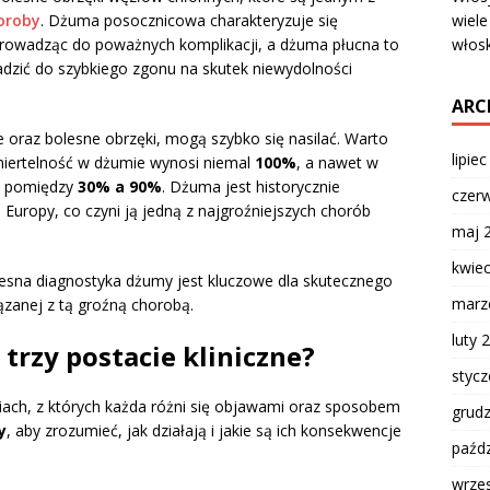
wiele
oroby
. Dżuma posocznicowa charakteryzuje się
włosk
 prowadząc do poważnych komplikacji, a dżuma płucna to
dzić do szybkiego zgonu na skutek niewydolności
ARC
e oraz bolesne obrzęki, mogą szybko się nasilać. Warto
lipie
miertelność w dżumie wynosi niemal
100%
, a nawet w
ię pomiędzy
30% a 90%
. Dżuma jest historycznie
czer
 Europy, co czyni ją jedną z najgroźniejszych chorób
maj 
kwie
czesna diagnostyka dżumy jest kluczowe dla skutecznego
marz
iązanej z tą groźną chorobą.
luty 
 trzy postacie kliniczne?
styc
ach, z których każda różni się objawami oraz sposobem
grud
y
, aby zrozumieć, jak działają i jakie są ich konsekwencje
paźdz
wrze