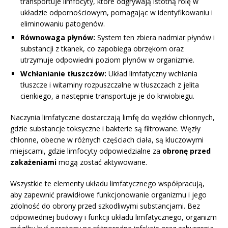
transportuje limfocyty, które odgrywają istotną rolę w
układzie odpornościowym, pomagając w identyfikowaniu i
eliminowaniu patogenów.
Równowaga płynów:
System ten zbiera nadmiar płynów i
substancji z tkanek, co zapobiega obrzękom oraz
utrzymuje odpowiedni poziom płynów w organizmie.
Wchłanianie tłuszczów:
Układ limfatyczny wchłania
tłuszcze i witaminy rozpuszczalne w tłuszczach z jelita
cienkiego, a następnie transportuje je do krwiobiegu.
Naczynia limfatyczne dostarczają limfę do węzłów chłonnych,
gdzie substancje toksyczne i bakterie są filtrowane. Węzły
chłonne, obecne w różnych częściach ciała, są kluczowymi
miejscami, gdzie limfocyty odpowiedzialne za
obronę przed
zakażeniami
mogą zostać aktywowane.
Wszystkie te elementy układu limfatycznego współpracują,
aby zapewnić prawidłowe funkcjonowanie organizmu i jego
zdolność do obrony przed szkodliwymi substancjami. Bez
odpowiedniej budowy i funkcji układu limfatycznego, organizm