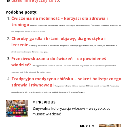
na
układ limfatyczny co to
.
Podobne posty:
Ćwiczenia na mobilność – korzyści dla zdrowia i
treningu
Mobilność ciała to kluczowy element zdrowia, który często bywa niedoceniany. Ćwiczenia na mobilność, które mają na
celu zwiększenie zakresu ruchu w stawach...
Choroby gardła i krtani: objawy, diagnostyka i
leczenie
Choroby gardła i krtani to powszechne dolegliwości, które dotykają zarówno dzieci, jak i dorosłych, zwłaszcza w
okresie jesienno-zimowym. Zima to czas, gdy...
Przeciwwskazania do ćwiczeń – co powinieneś
wiedzieć?
Jakie są przeciwwskazania do ćwiczeń – co warto wiedzieć? Aktywność fizyczna jest kluczowym elementem
zdrowego stylu życia, jednak nie dla każdego jest...
Tradycyjna medycyna chińska – sekret holistycznego
zdrowia i równowagi
Tradycyjna medycyna chińska, z ponad 2500-letnią historią, to niezwykle fascynujący
system leczenia, który kładzie nacisk na holistyczne podejście do zdrowia. W przeciwieństwie...
PREVIOUS
Zmywalna koloryzacja włosów – wszystko, co
musisz wiedzieć
NEXT