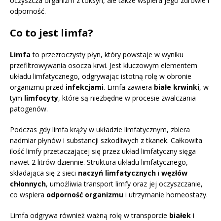
oczyszcza organizm z toksyn, ale także wspiera jego zdrowie i
odporność.
Co to jest limfa?
Limfa
to przezroczysty płyn, który powstaje w wyniku
przefiltrowywania osocza krwi. Jest kluczowym elementem
układu limfatycznego, odgrywając istotną rolę w obronie
organizmu przed
infekcjami
. Limfa zawiera
białe krwinki
, w
tym
limfocyty
, które są niezbędne w procesie zwalczania
patogenów.
Podczas gdy limfa krąży w układzie limfatycznym, zbiera
nadmiar płynów i substancji szkodliwych z tkanek. Całkowita
ilość limfy przetaczającej się przez układ limfatyczny sięga
nawet 2 litrów dziennie. Struktura układu limfatycznego,
składająca się z sieci
naczyń limfatycznych
i
węzłów
chłonnych
, umożliwia transport limfy oraz jej oczyszczanie,
co wspiera
odporność organizmu
i utrzymanie homeostazy.
Limfa odgrywa również ważną rolę w transporcie
białek
i