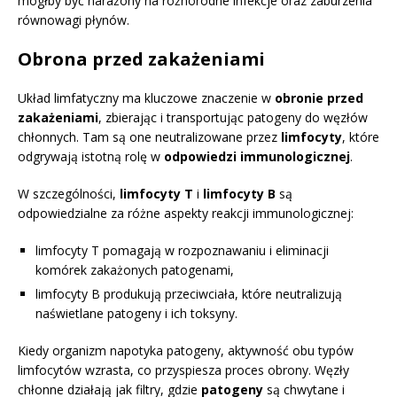
mógłby być narażony na różnorodne infekcje oraz zaburzenia
równowagi płynów.
Obrona przed zakażeniami
Układ limfatyczny ma kluczowe znaczenie w
obronie przed
zakażeniami
, zbierając i transportując patogeny do węzłów
chłonnych. Tam są one neutralizowane przez
limfocyty
, które
odgrywają istotną rolę w
odpowiedzi immunologicznej
.
W szczególności,
limfocyty T
i
limfocyty B
są
odpowiedzialne za różne aspekty reakcji immunologicznej:
limfocyty T pomagają w rozpoznawaniu i eliminacji
komórek zakażonych patogenami,
limfocyty B produkują przeciwciała, które neutralizują
naświetlane patogeny i ich toksyny.
Kiedy organizm napotyka patogeny, aktywność obu typów
limfocytów wzrasta, co przyspiesza proces obrony. Węzły
chłonne działają jak filtry, gdzie
patogeny
są chwytane i