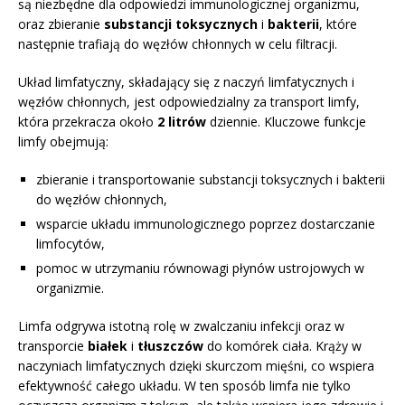
są niezbędne dla odpowiedzi immunologicznej organizmu,
oraz zbieranie
substancji toksycznych
i
bakterii
, które
następnie trafiają do węzłów chłonnych w celu filtracji.
Układ limfatyczny, składający się z naczyń limfatycznych i
węzłów chłonnych, jest odpowiedzialny za transport limfy,
która przekracza około
2 litrów
dziennie. Kluczowe funkcje
limfy obejmują:
zbieranie i transportowanie substancji toksycznych i bakterii
do węzłów chłonnych,
wsparcie układu immunologicznego poprzez dostarczanie
limfocytów,
pomoc w utrzymaniu równowagi płynów ustrojowych w
organizmie.
Limfa odgrywa istotną rolę w zwalczaniu infekcji oraz w
transporcie
białek
i
tłuszczów
do komórek ciała. Krąży w
naczyniach limfatycznych dzięki skurczom mięśni, co wspiera
efektywność całego układu. W ten sposób limfa nie tylko