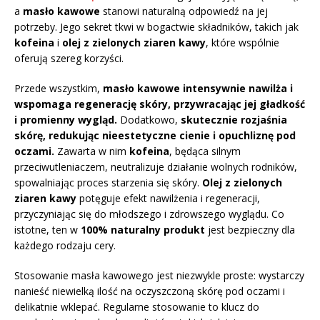
a
masło kawowe
stanowi naturalną odpowiedź na jej
potrzeby. Jego sekret tkwi w bogactwie składników, takich jak
kofeina
i
olej z zielonych ziaren kawy
, które wspólnie
oferują szereg korzyści.
Przede wszystkim,
masło kawowe intensywnie nawilża i
wspomaga regenerację skóry, przywracając jej gładkość
i promienny wygląd.
Dodatkowo,
skutecznie rozjaśnia
skórę, redukując nieestetyczne cienie i opuchliznę pod
oczami.
Zawarta w nim
kofeina
, będąca silnym
przeciwutleniaczem, neutralizuje działanie wolnych rodników,
spowalniając proces starzenia się skóry.
Olej z zielonych
ziaren kawy
potęguje efekt nawilżenia i regeneracji,
przyczyniając się do młodszego i zdrowszego wyglądu. Co
istotne, ten w
100% naturalny produkt
jest bezpieczny dla
każdego rodzaju cery.
Stosowanie masła kawowego jest niezwykle proste: wystarczy
nanieść niewielką ilość na oczyszczoną skórę pod oczami i
delikatnie wklepać. Regularne stosowanie to klucz do