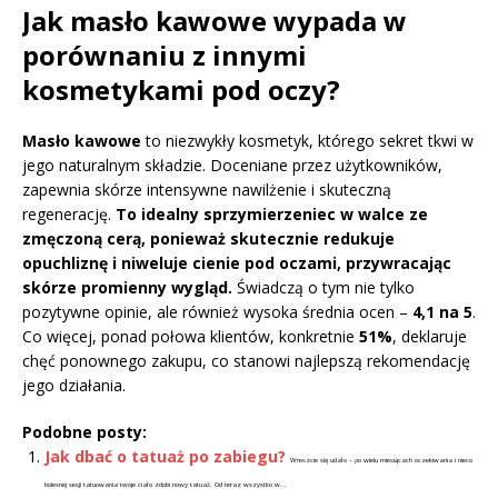
Jak masło kawowe wypada w
porównaniu z innymi
kosmetykami pod oczy?
Masło kawowe
to niezwykły kosmetyk, którego sekret tkwi w
jego naturalnym składzie. Doceniane przez użytkowników,
zapewnia skórze intensywne nawilżenie i skuteczną
regenerację.
To idealny sprzymierzeniec w walce ze
zmęczoną cerą, ponieważ skutecznie redukuje
opuchliznę i niweluje cienie pod oczami, przywracając
skórze promienny wygląd.
Świadczą o tym nie tylko
pozytywne opinie, ale również wysoka średnia ocen –
4,1 na 5
.
Co więcej, ponad połowa klientów, konkretnie
51%
, deklaruje
chęć ponownego zakupu, co stanowi najlepszą rekomendację
jego działania.
Podobne posty:
Jak dbać o tatuaż po zabiegu?
Wreszcie się udało – po wielu miesiącach oczekiwania i nieco
bolesnej sesji tatuowania twoje ciało zdobi nowy tatuaż. Od teraz wszystko w...