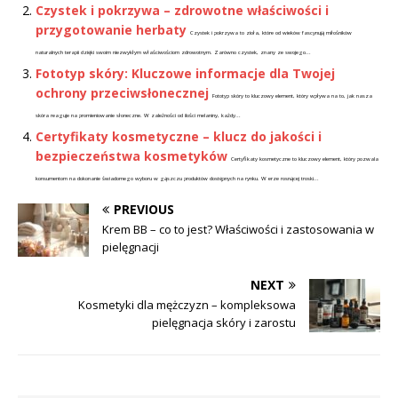
Czystek i pokrzywa – zdrowotne właściwości i
przygotowanie herbaty
Czystek i pokrzywa to zioła, które od wieków fascynują miłośników
naturalnych terapii dzięki swoim niezwykłym właściwościom zdrowotnym. Zarówno czystek, znany ze swojego...
Fototyp skóry: Kluczowe informacje dla Twojej
ochrony przeciwsłonecznej
Fototyp skóry to kluczowy element, który wpływa na to, jak nasza
skóra reaguje na promieniowanie słoneczne. W zależności od ilości melaniny, każdy...
Certyfikaty kosmetyczne – klucz do jakości i
bezpieczeństwa kosmetyków
Certyfikaty kosmetyczne to kluczowy element, który pozwala
konsumentom na dokonanie świadomego wyboru w gąszczu produktów dostępnych na rynku. W erze rosnącej troski...
PREVIOUS
Krem BB – co to jest? Właściwości i zastosowania w
pielęgnacji
NEXT
Kosmetyki dla mężczyzn – kompleksowa
pielęgnacja skóry i zarostu