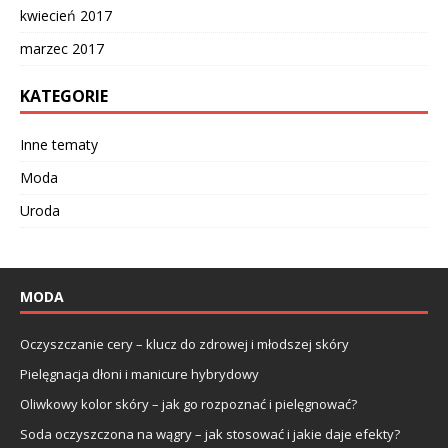
kwiecień 2017
marzec 2017
KATEGORIE
Inne tematy
Moda
Uroda
MODA
Oczyszczanie cery – klucz do zdrowej i młodszej skóry
Pielęgnacja dłoni i manicure hybrydowy
Oliwkowy kolor skóry – jak go rozpoznać i pielęgnować?
Soda oczyszczona na wągry – jak stosować i jakie daje efekty?