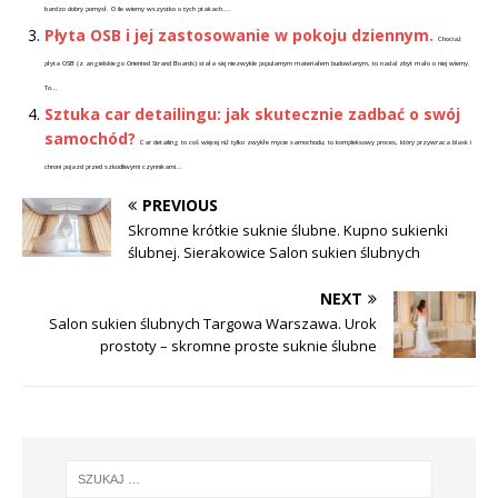
bardzo dobry pomysł. O ile wiemy wszystko o tych ptakach....
Płyta OSB i jej zastosowanie w pokoju dziennym.
Chociaż
płyta OSB (z angielskiego Oriented Strand Boards) stała się niezwykle popularnym materiałem budowlanym, to nadal zbyt mało o niej wiemy.
To...
Sztuka car detailingu: jak skutecznie zadbać o swój
samochód?
Car detailing to coś więcej niż tylko zwykłe mycie samochodu; to kompleksowy proces, który przywraca blask i
chroni pojazd przed szkodliwymi czynnikami...
PREVIOUS
Skromne krótkie suknie ślubne. Kupno sukienki
ślubnej. Sierakowice Salon sukien ślubnych
NEXT
Salon sukien ślubnych Targowa Warszawa. Urok
prostoty – skromne proste suknie ślubne