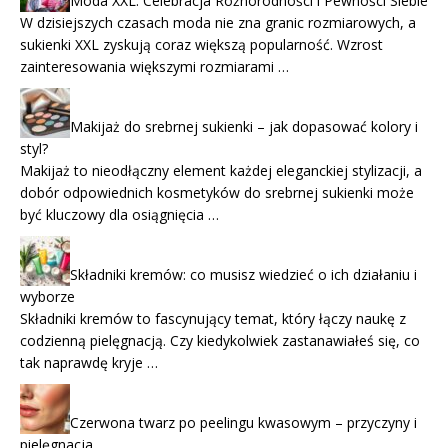
Moda XXL: Celebracja Różnorodności i Pewności Siebie
W dzisiejszych czasach moda nie zna granic rozmiarowych, a
sukienki XXL zyskują coraz większą popularność. Wzrost
zainteresowania większymi rozmiarami …
Makijaż do srebrnej sukienki – jak dopasować kolory i
styl?
Makijaż to nieodłączny element każdej eleganckiej stylizacji, a
dobór odpowiednich kosmetyków do srebrnej sukienki może
być kluczowy dla osiągnięcia …
Składniki kremów: co musisz wiedzieć o ich działaniu i
wyborze
Składniki kremów to fascynujący temat, który łączy naukę z
codzienną pielęgnacją. Czy kiedykolwiek zastanawiałeś się, co
tak naprawdę kryje …
Czerwona twarz po peelingu kwasowym – przyczyny i
pielęgnacja