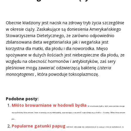
Obecnie kładziony jest nacisk na zdrowy tryb życia szczególnie
w okresie ciąży. Zaskakujące są doniesienia Amerykańskiego
Stowarzyszenia Dietetycznego, że zarówno odpowiednio
zbilansowana dieta wegeteriańska jak i wegańska jest
korzystna dla matki, dla płodu i dla noworodka. Mięso
spożywane w dużych ilościach jest niebezpieczne dla płodu, ze
względu na obecność hormonów i antybiotyków, zaś sery
pleśniowe mogą zawierać odzwierzęcą bakterię
Listeria
monocytogenes
, która powoduje toksoplazmozę.
Podobne posty:
Młóto browarniane w hodowli bydła
W skarmianiu bydła, dość powszechnie stosuje
się wysłodziny browarniane, które stanowią paszę mlekopędną, poprawiającą zawartość najważniejszego białka – kazeiny. Młóto browarniane
jest...
Popularne gatunki papug
Jeśli ktoś zdecyduje się zainwestować w papugi i chce je wyhodować, to