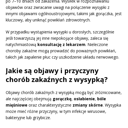
po 7–10 dniach od zakażenia. Wysiłek w rozpoznawaniu
objawów oraz zwracanie uwagi na połączenie wysypki z
innymi objawami ogólnoustrojowymi, takimi jak gorączka, jest
kluczowy, aby uniknąć powikłań zdrowotnych.
W przypadku wystąpienia wysypki u dorosłych, szczególnie
jeśli towarzyszą jej inne niepokojące objawy, zaleca się
natychmiastową
konsultację z lekarzem
. Nieleczone
choroby zakaźne mogą prowadzić do poważnych powikłań,
takich jak zapalenie płuc czy uszkodzenie układu nerwowego.
Jakie są objawy i przyczyny
chorób zakaźnych z wysypką?
Objawy chorób zakaźnych z wysypką mogą być zróżnicowane,
ale najczęściej obejmują
gorączkę
,
osłabienie
,
bóle
mięśniowe
oraz charakterystyczne
zmiany skórne
. Wysypka
może mieć różne przyczyny, w tym infekcje wirusowe,
bakteryjne lub grzybicze.