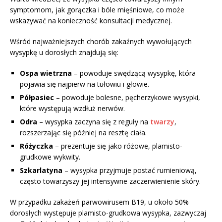
symptomom, jak gorączka i bóle mięśniowe, co może
wskazywać na konieczność konsultacji medycznej.
Wśród najważniejszych chorób zakaźnych wywołujących
wysypkę u dorosłych znajdują się:
Ospa wietrzna
– powoduje swędzącą wysypkę, która
pojawia się najpierw na tułowiu i głowie.
Półpasiec
– powoduje bolesne, pęcherzykowe wysypki,
które występują wzdłuż nerwów.
Odra
– wysypka zaczyna się z reguły na
twarzy
,
rozszerzając się później na resztę ciała.
Różyczka
– prezentuje się jako różowe, plamisto-
grudkowe wykwity.
Szkarlatyna
– wysypka przyjmuje postać rumieniową,
często towarzyszy jej intensywne zaczerwienienie skóry.
W przypadku zakażeń parwowirusem B19, u około 50%
dorosłych występuje plamisto-grudkowa wysypka, zazwyczaj