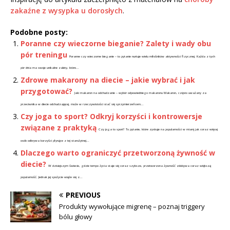
zakaźne z wysypka u dorosłych
.
Podobne posty:
Poranne czy wieczorne bieganie? Zalety i wady obu
pór treningu
Poranne czy wieczorne bieganie – to pytanie nurtuje wielu miłośników aktywności fizycznej. Każda z tych
pór dnia ma swoje unikalne zalety, które...
Zdrowe makarony na diecie – jakie wybrać i jak
przygotować?
Jaki makaron na odchudzanie – wybór odpowiedniego makaronu Makaron, często uważany za
przeciwnika w diecie odchudzającej, może w rzeczywistości stać się sprzymierzeńcem...
Czy joga to sport? Odkryj korzyści i kontrowersje
związane z praktyką
Czy joga to sport? To pytanie, które zyskuje na popularności w miarę jak coraz więcej
osób odkrywa korzyści płynące z tej starożytnej...
Dlaczego warto ograniczyć przetworzoną żywność w
diecie?
W dzisiejszym świecie, gdzie tempo życia staje się coraz szybsze, przetworzona żywność zdobywa coraz większą
popularność. Jednak jej spożycie wiąże się z...
PREVIOUS
Produkty wywołujące migrenę – poznaj triggery
bólu głowy