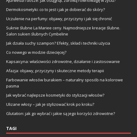
Ajurweda i dosze: jak osiągnąć zdrową równowagę w życiu?
Dermokosmetyki: co to jest i jak je dobierać do skóry?
Uczulenie na perfumy: objawy, przyczyny i jak się chronić
Suknie ślubne La Mariee ceny. Najmodniejsze kreacje ślubne.
Salon sukien ślubnych Cymbeline
Jak działa suchy szampon? Efekty, skład i techniki użycia
Co nowego w modzie dziecięcej?
Kapsaicyna: właściwości zdrowotne, działanie i zastosowanie
Afazja: objawy, przyczyny i skuteczne metody terapii
Farbowanie włosów burakiem – naturalny sposób na kolorowe
pasma
Jak wybrać najlepsze kosmetyki do stylizacji włosów?
Ulizane włosy – jak je stylizować krok po kroku?
Glutation: jak go wybrać i jakie są jego korzyści zdrowotne?
TAGI