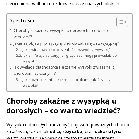
nieoceniona w dbaniu o zdrowie nasze i naszych bliskich.
Spis treści
Choroby zakaźne z wysypką u dorosłych – co warto
wiedzieć?
Jakie są objawy i przyczyny chorób zakaźnych z wysypką?
Jakie wirusowe choroby zakaźne wywołują wysypkę?
Jakie infekcje bakteryjne i grzybicze mogą prowadzić do
wysypki?
Jak wygląda diagnostyka i leczenie wysypki związanej z
chorobami zakaźnymi?
Jak można chronić się przed chorobami zakaźnymi z
wysypką?
Choroby zakaźne z wysypką u
dorosłych – co warto wiedzieć?
Wysypka u dorosłych może być objawem poważnych chorób
zakaźnych, takich jak
odra
,
różyczka
, oraz
szkarlatyna
.
Warto wiedzieć, że wysypka często towarzyszy innym