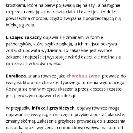
krostkami, które najpierw pojawiają się na szyi, a następnie
rozprzestrzeniają się na resztę ciała. U dzieci jest to dość
powszechna choroba, często związana z poprzedzającą nią
infekcją gardła.
Liszajec zakaźny
objawia się zmianami w formie
pęcherzyków, które szybko pękają, a ich miejsce pokrywa
żółta, strupowata wydzielina. To zakażenie jest wysoce
zakaźne i najczęściej występuje wśród dzieci, ale można się
nim zarazić w każdym wieku.
Borelioza
, znana również jako
choroba z Lyme
, prowadzi do
wysypki, która ma charakter typowego rumienia wędrującego.
Rozwija się ona w miejscu ukąszenia przez kleszcza i często
jest pierwszym objawem tej infekcji.
W przypadku
infekcji grzybiczych
, objawy również mogą
objawiać się wysypką, która często przybiera postać plamistej
zmiany skórnej. Zakażenia grzybicze prowadzą do złuszczania
naskórka oraz swędzenia, co dodatkowo wpływa na komfort