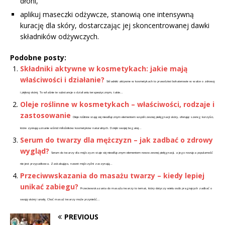
dłoni,
aplikuj maseczki odżywcze, stanowią one intensywną
kurację dla skóry, dostarczając jej skoncentrowanej dawki
składników odżywczych.
Podobne posty:
Składniki aktywne w kosmetykach: jakie mają
właściwości i działanie?
Składniki aktywne w kosmetykach to prawdziwi bohaterowie w walce o zdrową
i piękną skórę. To właśnie te substancje o działaniu terapeutycznym, takie...
Oleje roślinne w kosmetykach – właściwości, rodzaje i
zastosowanie
Oleje roślinne stają się nieodłącznym elementem współczesnej pielęgnacji skóry, oferując szereg korzyści,
które zyskują uznanie wśród miłośników kosmetyków naturalnych. Dzięki swojej bogatej...
Serum do twarzy dla mężczyzn – jak zadbać o zdrowy
wygląd?
Serum do twarzy dla mężczyzn staje się nieodłącznym elementem nowoczesnej pielęgnacji, a jego rosnąca popularność
nie jest przypadkowa. Zaskakująco, nawet mężczyźni zaczynają...
Przeciwwskazania do masażu twarzy – kiedy lepiej
unikać zabiegu?
Przeciwwskazania do masażu twarzy to temat, który dotyczy wielu osób pragnących zadbać o
swoją skórę i urodę. Choć masaż twarzy może przynieść...
PREVIOUS