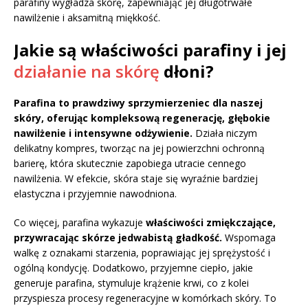
parafiny wygładza skórę, zapewniając jej długotrwałe
nawilżenie i aksamitną miękkość.
Jakie są właściwości parafiny i jej
działanie na skórę
dłoni?
Parafina to prawdziwy sprzymierzeniec dla naszej
skóry, oferując kompleksową regenerację, głębokie
nawilżenie i intensywne odżywienie.
Działa niczym
delikatny kompres, tworząc na jej powierzchni ochronną
barierę, która skutecznie zapobiega utracie cennego
nawilżenia. W efekcie, skóra staje się wyraźnie bardziej
elastyczna i przyjemnie nawodniona.
Co więcej, parafina wykazuje
właściwości zmiękczające,
przywracając skórze jedwabistą gładkość.
Wspomaga
walkę z oznakami starzenia, poprawiając jej sprężystość i
ogólną kondycję. Dodatkowo, przyjemne ciepło, jakie
generuje parafina, stymuluje krążenie krwi, co z kolei
przyspiesza procesy regeneracyjne w komórkach skóry. To