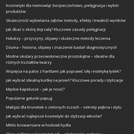
Kosmetyki dla niemowląt: bezpieczeństwo, pielęgnacja i wybór
produktów
Skuteczność wybielania zębów: metody, efekty i trwałość wyników
Jak dbać o skórę dojrzałą? Kluczowe zasady pielęgnacji
Haluksy – przyczyny, objawy i skuteczne metody leczenia
Dżuma – historia, objawy i znaczenie badań diagnostycznych
Modne okulary przeciwsłoneczne prostokątne – idealne dla
różnych kształtów twarzy
Wspięcia na palce z hantlami: jak poprawić siłę i estetykę łydek?
Jak wybrać idealną kurtkę na jesień? Kluczowe porady i stylizacje
Męskie kapelusze – jak je nosić?
Popularne gatunki papug
Makijaż dla brunetek o zielonych oczach – sekrety piękna i stylu
Jak wybrać najlepsze kosmetyki do stylizacji włosów?
Młóto browarniane w hodowli bydła
Oleje roślinne w kosmetykach – właściwości, rodzaje i