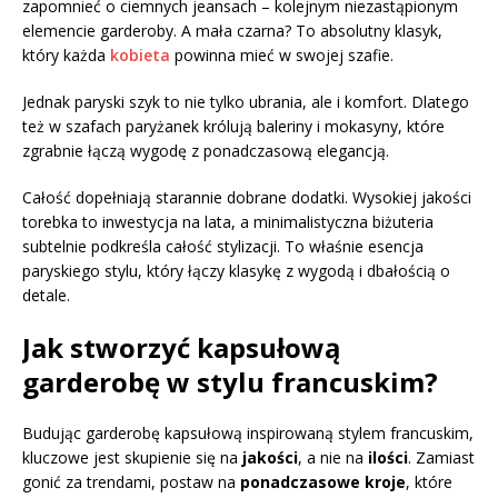
zapomnieć o ciemnych jeansach – kolejnym niezastąpionym
elemencie garderoby. A mała czarna? To absolutny klasyk,
który każda
kobieta
powinna mieć w swojej szafie.
Jednak paryski szyk to nie tylko ubrania, ale i komfort. Dlatego
też w szafach paryżanek królują baleriny i mokasyny, które
zgrabnie łączą wygodę z ponadczasową elegancją.
Całość dopełniają starannie dobrane dodatki. Wysokiej jakości
torebka to inwestycja na lata, a minimalistyczna biżuteria
subtelnie podkreśla całość stylizacji. To właśnie esencja
paryskiego stylu, który łączy klasykę z wygodą i dbałością o
detale.
Jak stworzyć kapsułową
garderobę w stylu francuskim?
Budując garderobę kapsułową inspirowaną stylem francuskim,
kluczowe jest skupienie się na
jakości
, a nie na
ilości
. Zamiast
gonić za trendami, postaw na
ponadczasowe kroje
, które