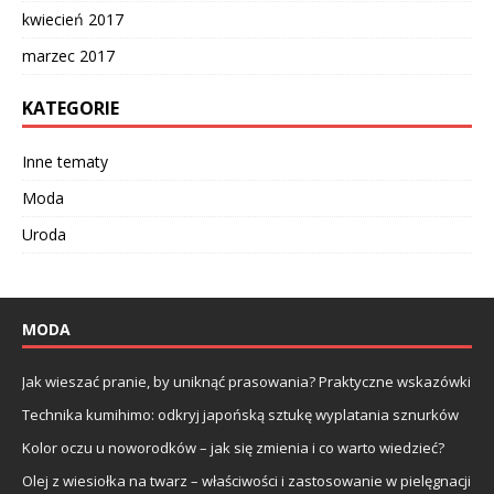
kwiecień 2017
marzec 2017
KATEGORIE
Inne tematy
Moda
Uroda
MODA
Jak wieszać pranie, by uniknąć prasowania? Praktyczne wskazówki
Technika kumihimo: odkryj japońską sztukę wyplatania sznurków
Kolor oczu u noworodków – jak się zmienia i co warto wiedzieć?
Olej z wiesiołka na twarz – właściwości i zastosowanie w pielęgnacji