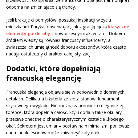
krzykliwości, co sprawia, że francuska moda jest harmonijna i
odporna na zmieniające się trendy.
Jeśli brakuje ci pomysłów, poszukaj inspiracji w życiu
mieszkanek Paryża, obserwując, jak z gracją łączą
klasyczne
elementy garderoby
z nowoczesnymi akcentami. Dobrym
źródłem wiedzy są również francuscy influencerzy, a
zwłaszcza ich umiejętność doboru akcesoriów, które często
nadają ostateczny charakter całej stylizacji.
Dodatki, które dopełniają
francuską elegancję
Francuska elegancja objawia się w odpowiednio dobranych
detalach. Delikatna biżuteria ze złota stanowi fundament
szykownego wyglądu. Nie można zapomnieć o eleganckiej
torebce, która dopełnia całość. Stylu dodają także okulary
przeciwsłoneczne o charakterystycznym kształcie „kociego
oka”. Sekretem jest umiar – postaw na minimalizm, ponieważ
nadmiar akcesoriów może zniweczyć cały efekt.