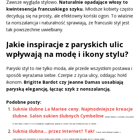
Zawsze wygląda stylowo.
Naturalnie opadające włosy to
kwintesencja francuskiego szyku.
Młodsze kobiety często
decydują się na prosty, ale efektowny koński ogon. To właśnie
ta nonszalancja i naturalność sprawiają, że francuski styl jest
tak powszechnie uwielbiany.
Jakie inspiracje z paryskich ulic
wpływają na modę i ikony stylu?
Paryski styl to nie tylko moda, ale przede wszystkim postawa i
sposób wyrażania siebie. Czerpie z życia ulicy, oddając hołd
ikonom.
Brigitte Bardot czy Jeanne Damas uosabiają
paryską elegancję, łącząc szyk z nonszalancją.
Podobne posty:
Suknie ślubne La Mariee ceny. Najmodniejsze kreacje
ślubne. Salon sukien ślubnych Cymbeline
Suknie ślubne La Mariee ceny Jeżeli
w dniu ślubu zależy Ci na przepięknej, wyjątkowej, jedynej w swoim rodzaju modnej kreacji, to suknie...
Suknia ślubna… przez Internet? Tak!
Zakup sukni ślubnej to jeden z
najważniejszych momentów w życiu każdej panny młodej, a coraz więcej kobiet decyduje się na zakupy online....