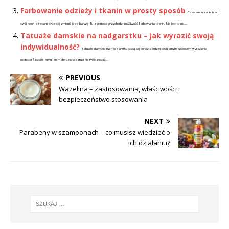
Farbowanie odzieży i tkanin w prosty sposób
Czasami ubranie traci
swój kolor, czasami chce się zmienić jego barwę. Tu z pomocą przychodzi możliwość farbowania tkanin. Nie jest to nic...
Tatuaże damskie na nadgarstku – jak wyrazić swoją
indywidualność?
Tatuaże damskie na nadgarstku stają się coraz bardziej popularnym sposobem wyrażania
osobistej filozofii i stylu. Te małe dzieła sztuki nie tylko zdobią...
PREVIOUS
Wazelina – zastosowania, właściwości i
bezpieczeństwo stosowania
NEXT
Parabeny w szamponach – co musisz wiedzieć o
ich działaniu?