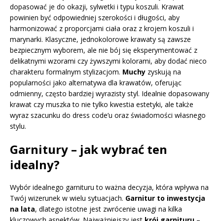
dopasować je do okazji, sylwetki i typu koszuli. Krawat
powinien być odpowiedniej szerokości i długości, aby
harmonizować z proporcjami ciała oraz z krojem koszuli i
marynarki. Klasyczne, jednokolorowe krawaty są zawsze
bezpiecznym wyborem, ale nie bój się eksperymentować z
delikatnymi wzorami czy żywszymi kolorami, aby dodać nieco
charakteru formalnym stylizacjom.
Muchy
zyskują na
popularności jako alternatywa dla krawatów, oferując
odmienny, często bardziej wyrazisty styl. Idealnie dopasowany
krawat czy muszka to nie tylko kwestia estetyki, ale także
wyraz szacunku do dress code’u oraz świadomości własnego
stylu.
Garnitury – jak wybrać ten
idealny?
Wybór idealnego garnituru to ważna decyzja, która wpływa na
Twój wizerunek w wielu sytuacjach.
Garnitur to inwestycja
na lata
, dlatego istotne jest zwrócenie uwagi na kilka
kluczowych aspektów. Najważniejszy jest
krój garnituru
–