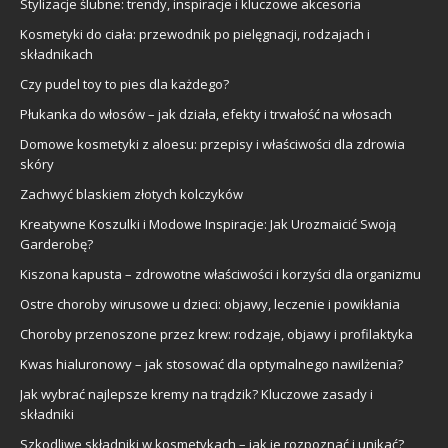
Stylizacje ślubne: trendy, inspiracje i kluczowe akcesoria
Kosmetyki do ciała: przewodnik po pielęgnacji, rodzajach i
składnikach
Czy pudel toy to pies dla każdego?
Płukanka do włosów – jak działa, efekty i trwałość na włosach
Domowe kosmetyki z aloesu: przepisy i właściwości dla zdrowia
skóry
Zachwyć blaskiem złotych kolczyków
Kreatywne Koszulki i Modowe Inspiracje: Jak Urozmaicić Swoją
Garderobę?
Kiszona kapusta – zdrowotne właściwości i korzyści dla organizmu
Ostre choroby wirusowe u dzieci: objawy, leczenie i powikłania
Choroby przenoszone przez krew: rodzaje, objawy i profilaktyka
Kwas hialuronowy – jak stosować dla optymalnego nawilżenia?
Jak wybrać najlepsze kremy na trądzik? Kluczowe zasady i
składniki
Szkodliwe składniki w kosmetykach – jak je rozpoznać i unikać?