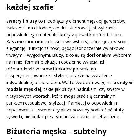
każdej szafie
Swetry i bluzy
to nieodłączny element męskiej garderoby,
zwłaszcza na chłodniejsze dni. Kluczowe jest wybranie
odpowiedniego materiału, który zapewni komfort i ciepło.
Kaszmir
i
merino
to luksusowe wybory, które łączą w sobie
elegancję i funkcjonalność, będąc jednocześnie wyjątkowo
trwałymi i wygodnymi. Bluzy, z kolei, są doskonałym wyborem
na mniej formalne okazje i codzienne wyjścia. Ich
różnorodność wzorów i kolorów pozwala na
eksperymentowanie ze stylem, a także na wyrażenie
indywidualnego charakteru. Warto zwrócić uwagę na
trendy w
modzie męskiej
, takie jak bluzy z nadrukami czy swetry w
nietypowych wzorach, które mogą stać się centralnym
punktem casualowej stylizacji. Pamiętaj o odpowiednim
dopasowaniu – sweter czy bluza powinny podkreślać atuty
sylwetki, nie będąc przy tym ani za ciasne, ani zbyt luźne.
Biżuteria męska – subtelny