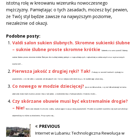
istotną rolę w kreowaniu wizerunku nowoczesnego
mężczyzny. Pamiętając o tych zasadach, możesz być pewien,
że Twój styl będzie zawsze na najwyższym poziomie,
niezależnie od okazji.
Podobne posty:
Valdi salon sukien ślubnych. Skromne sukienki ślubne
– suknie ślubne proste skromne krótkie
Sukienka na uroczystość ślubną-
suknie ślubne proste skromne krótkie Ślub jest dla każdej kobiety jednym z najważniejszych, najbardziej oczekiwanych oraz wymarzonych
wydarzeń...
Pierwsza jakość z drugiej ręki? Tak!
Zakupy w second handach zyskują na
popularności, a to nie tylko z powodu atrakcyjnych cen. Coraz więcej osób dostrzega, że wybierając używaną...
Co nowego w modzie dziecięcej?
Jeszcze kilkanaście, czy też kilkadziesiąt lat temu
ubieranie dzieci było bardzo proste i klucz był jeden, a konkretnie klucz funkcjonalności. Dziecko miało...
Czy skórzane obuwie musi być ekstremalnie drogie?
– Nie!
Skórzane obuwie ma liczne zalety, wpływające na jego dużą popularność. Przede wszystkim wyróżnia się wytrzymałością i
odpornością na różne uszkodzenia. Przyczynia się...
PREVIOUS
Internet w Lubaniu: Technologiczna Rewolucja w