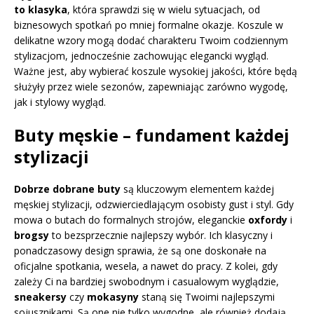
to klasyka
, która sprawdzi się w wielu sytuacjach, od
biznesowych spotkań po mniej formalne okazje. Koszule w
delikatne wzory mogą dodać charakteru Twoim codziennym
stylizacjom, jednocześnie zachowując elegancki wygląd.
Ważne jest, aby wybierać koszule wysokiej jakości, które będą
służyły przez wiele sezonów, zapewniając zarówno wygodę,
jak i stylowy wygląd.
Buty męskie – fundament każdej
stylizacji
Dobrze dobrane buty
są kluczowym elementem każdej
męskiej stylizacji, odzwierciedlającym osobisty gust i styl. Gdy
mowa o butach do formalnych strojów, eleganckie
oxfordy
i
brogsy
to bezsprzecznie najlepszy wybór. Ich klasyczny i
ponadczasowy design sprawia, że są one doskonałe na
oficjalne spotkania, wesela, a nawet do pracy. Z kolei, gdy
zależy Ci na bardziej swobodnym i casualowym wyglądzie,
sneakersy
czy
mokasyny
staną się Twoimi najlepszymi
sojusznikami. Są one nie tylko wygodne, ale również dodają