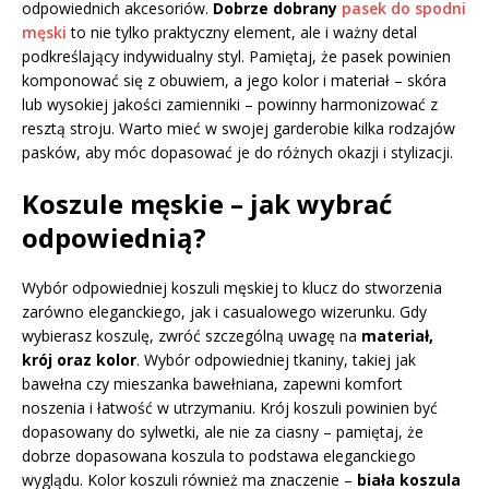
odpowiednich akcesoriów.
Dobrze dobrany
pasek do spodni
męski
to nie tylko praktyczny element, ale i ważny detal
podkreślający indywidualny styl. Pamiętaj, że pasek powinien
komponować się z obuwiem, a jego kolor i materiał – skóra
lub wysokiej jakości zamienniki – powinny harmonizować z
resztą stroju. Warto mieć w swojej garderobie kilka rodzajów
pasków, aby móc dopasować je do różnych okazji i stylizacji.
Koszule męskie – jak wybrać
odpowiednią?
Wybór odpowiedniej koszuli męskiej to klucz do stworzenia
zarówno eleganckiego, jak i casualowego wizerunku. Gdy
wybierasz koszulę, zwróć szczególną uwagę na
materiał,
krój oraz kolor
. Wybór odpowiedniej tkaniny, takiej jak
bawełna czy mieszanka bawełniana, zapewni komfort
noszenia i łatwość w utrzymaniu. Krój koszuli powinien być
dopasowany do sylwetki, ale nie za ciasny – pamiętaj, że
dobrze dopasowana koszula to podstawa eleganckiego
wyglądu. Kolor koszuli również ma znaczenie –
biała koszula