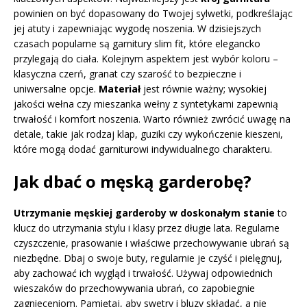
powinien on być dopasowany do Twojej sylwetki, podkreślając
jej atuty i zapewniając wygodę noszenia. W dzisiejszych
czasach popularne są garnitury slim fit, które elegancko
przylegają do ciała. Kolejnym aspektem jest wybór koloru –
klasyczna czerń, granat czy szarość to bezpieczne i
uniwersalne opcje.
Materiał
jest równie ważny; wysokiej
jakości wełna czy mieszanka wełny z syntetykami zapewnią
trwałość i komfort noszenia. Warto również zwrócić uwagę na
detale, takie jak rodzaj klap, guziki czy wykończenie kieszeni,
które mogą dodać garniturowi indywidualnego charakteru.
Jak dbać o męską garderobę?
Utrzymanie męskiej garderoby w doskonałym stanie
to
klucz do utrzymania stylu i klasy przez długie lata. Regularne
czyszczenie, prasowanie i właściwe przechowywanie ubrań są
niezbędne. Dbaj o swoje buty, regularnie je czyść i pielęgnuj,
aby zachować ich wygląd i trwałość. Używaj odpowiednich
wieszaków do przechowywania ubrań, co zapobiegnie
zagnieceniom. Pamiętaj, aby swetry i bluzy składać, a nie