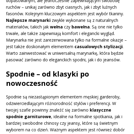
dopasowanym, ale jednocześnie zapewniającym swobodę
ruchów – unikaj zarówno zbyt ciasnych, jak i zbyt luźnych
fasonów. Kolejnym kluczowym aspektem jest wybór tkaniny.
Najlepsze marynarki
zwykle wykonane są z naturalnych
materiałów, takich jak
wełna
czy
bawełna
. Są one nie tylko
trwałe, ale także zapewniają komfort i elegancki wygląd.
Marynarka nie jest zarezerwowana tylko na formalne okazje –
jest także doskonałym elementem
casualowych stylizacji
.
Warto zainwestować w uniwersalną marynarkę, która będzie
pasować zarówno do eleganckich spodni, jak i do jeansów.
Spodnie – od klasyki po
nowoczesność
Spodnie są niezastąpionym elementem męskiej garderoby,
odzwierciedlającym różnorodność stylów i preferencji. W
twojej szafie powinny znaleźć się zarówno
klasyczne
spodnie garniturowe
, idealne na formalne spotkania, jak i
bardziej swobodne chinosy czy jeansy, które są świetnym
wyborem na co dzień. Ważnym aspektem jest również dobór