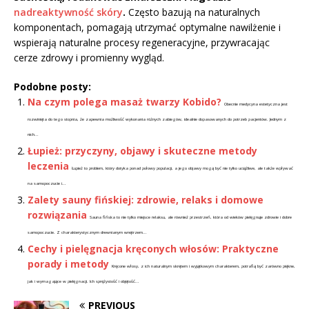
nadreaktywność skóry
.
Często bazują na naturalnych
komponentach, pomagają utrzymać optymalne nawilżenie i
wspierają naturalne procesy regeneracyjne, przywracając
cerze zdrowy i promienny wygląd.
Podobne posty:
Na czym polega masaż twarzy Kobido?
Obecnie medycyna estetyczna jest
rozwinięta do tego stopnia, że zapewnia możliwość wykonania różnych zabiegów, idealnie dopasowanych do potrzeb pacjentów. Jednym z
nich...
Łupież: przyczyny, objawy i skuteczne metody
leczenia
Łupież to problem, który dotyka ponad połowy populacji, a jego objawy mogą być nie tylko uciążliwe, ale także wpływać
na samopoczucie i...
Zalety sauny fińskiej: zdrowie, relaks i domowe
rozwiązania
Sauna fińska to nie tylko miejsce relaksu, ale również przestrzeń, która od wieków pielęgnuje zdrowie i dobre
samopoczucie. Z charakterystycznym drewnianym wnętrzem...
Cechy i pielęgnacja kręconych włosów: Praktyczne
porady i metody
Kręcone włosy, z ich naturalnym skrętem i wyjątkowym charakterem, potrafią być zarówno piękne,
jak i wymagające w pielęgnacji. Ich sprężystość i objętość...
PREVIOUS