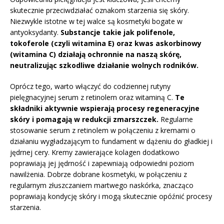
skutecznie przeciwdziałać oznakom starzenia się skóry.
Niezwykle istotne w tej walce są kosmetyki bogate w
antyoksydanty.
Substancje takie jak polifenole,
tokoferole (czyli witamina E) oraz kwas askorbinowy
(witamina C) działają ochronnie na naszą skórę,
neutralizując szkodliwe działanie wolnych rodników.
Oprócz tego, warto włączyć do codziennej rutyny
pielęgnacyjnej serum z retinolem oraz witaminą C.
Te
składniki aktywnie wspierają procesy regeneracyjne
skóry i pomagają w redukcji zmarszczek.
Regularne
stosowanie serum z retinolem w połączeniu z kremami o
działaniu wygładzającym to fundament w dążeniu do gładkiej i
jędrnej cery. Kremy zawierające kolagen dodatkowo
poprawiają jej jędrność i zapewniają odpowiedni poziom
nawilżenia. Dobrze dobrane kosmetyki, w połączeniu z
regularnym złuszczaniem martwego naskórka, znacząco
poprawiają kondycję skóry i mogą skutecznie opóźnić procesy
starzenia.