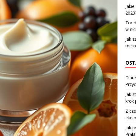
Jakie
2023
Toreb
w nic
Jak z
meto
OST
Dlacz
Przyc
Jak s
krok 
Z cze
ekolo
Jak 
Prakt