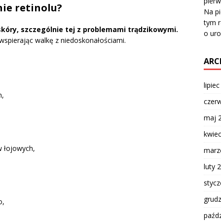
pierw
nie retinolu?
Na pi
tym r
 skóry, szczególnie tej z problemami trądzikowymi.
o ur
 wspierając walkę z niedoskonałościami.
ARC
lipie
m,
czer
maj 
kwie
w łojowych,
marz
luty 
styc
grud
o,
paźdz