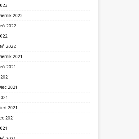
2023
iernik 2022
ień 2022
2022
zeń 2022
iernik 2021
ień 2021
c 2021
wiec 2021
2021
cień 2021
ec 2021
2021
zeń 2021