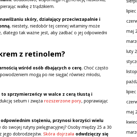
sierp
pierając walkę z trądzikiem.
lipie
awilżaniu skóry, działający przeciwzapalnie i
czer
onną.
niestety, niedobór tej cennej witaminy może
maj 
, dlatego tak ważne jest, aby zadbać o jej odpowiedni
marz
luty 
krem z retinolem?
styc
arnością wśród osób dbających o cerę.
Choć często
listo
 z powodzeniem mogą po nie sięgać również młodsi,
paźdz
lipie
 to sprzymierzeńcy w walce z cerą tłustą i
odukcję sebum i zwęża
rozszerzone pory
, poprawiając
czer
maj 
 odpowiednim stężeniu, przynosi korzyści wielu
kwie
o swojej rutyny pielęgnacyjnej? Osoby między 25 a 30
marz
z jego dobrodziejstw.
Skóra dojrzała
odwdzięczy się