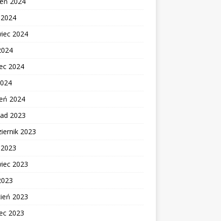
ień 2024
c 2024
wiec 2024
2024
ec 2024
2024
zeń 2024
pad 2023
iernik 2023
c 2023
wiec 2023
2023
cień 2023
ec 2023