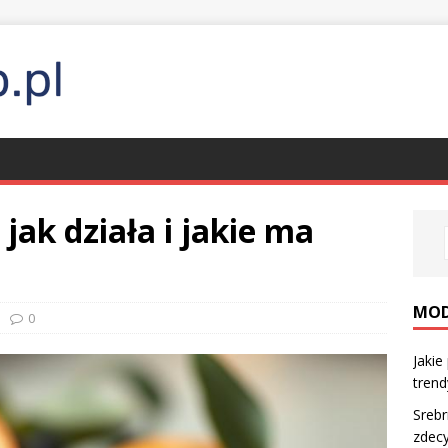
jak działa i jakie ma
MO
0
Jakie
trendy
Srebr
zdec