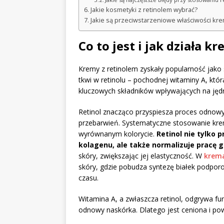
Jakie kosmetyki z retinolem wybrać?
Jakie są przeciwstarzeniowe właściwości kre
Co to jest i jak działa k
Kremy z retinolem zyskały popularność jako 
tkwi w retinolu – pochodnej witaminy A, któr
kluczowych składników wpływających na jędr
Retinol znacząco przyspiesza proces odnow
przebarwień. Systematyczne stosowanie krem
wyrównanym kolorycie.
Retinol nie tylko 
kolagenu, ale także normalizuje pracę 
skóry, zwiększając jej elastyczność. W
krem
skóry, gdzie pobudza syntezę białek podpor
czasu.
Witamina A, a zwłaszcza retinol, odgrywa fu
odnowy naskórka. Dlatego jest ceniona i p