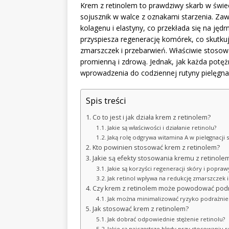
Krem z retinolem to prawdziwy skarb w świec
sojusznik w walce z oznakami starzenia. Zaw
kolagenu i elastyny, co przekłada się na jęd
przyspiesza regenerację komórek, co skutku
zmarszczek i przebarwień. Właściwie stosowa
promienną i zdrową. Jednak, jak każda potę
wprowadzenia do codziennej rutyny pielęgna
Spis treści
Co to jest i jak działa krem z retinolem?
Jakie są właściwości i działanie retinolu?
Jaką rolę odgrywa witamina A w pielęgnacji 
Kto powinien stosować krem z retinolem?
Jakie są efekty stosowania kremu z retinole
Jakie są korzyści regeneracji skóry i popraw
Jak retinol wpływa na redukcję zmarszczek 
Czy krem z retinolem może powodować podr
Jak można minimalizować ryzyko podrażnie
Jak stosować krem z retinolem?
Jak dobrać odpowiednie stężenie retinolu?
Jakie są najczęstsze błędy przy stosowaniu r