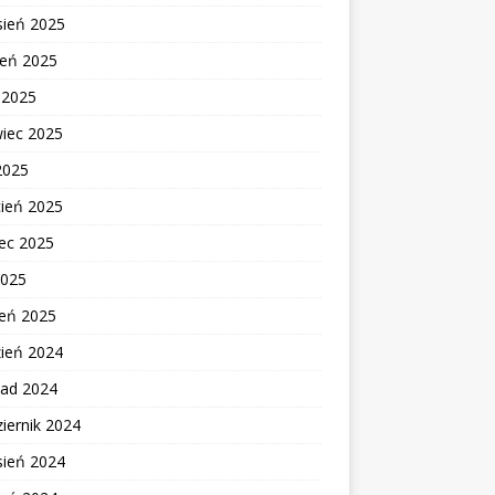
sień 2025
ień 2025
c 2025
wiec 2025
2025
cień 2025
ec 2025
2025
zeń 2025
zień 2024
pad 2024
iernik 2024
sień 2024