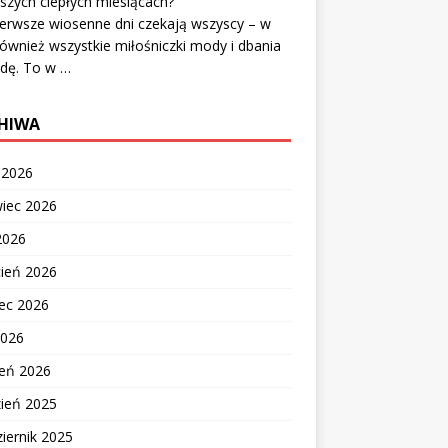
szych ciepłych miesiącach?
erwsze wiosenne dni czekają wszyscy – w
ównież wszystkie miłośniczki mody i dbania
odę. To w …
HIWA
c 2026
wiec 2026
2026
cień 2026
ec 2026
2026
zeń 2026
zień 2025
iernik 2025