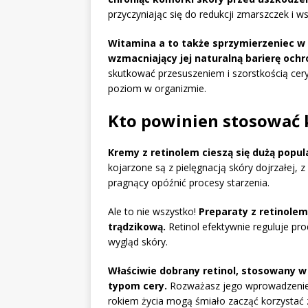
przyczyniając się do redukcji zmarszczek i ws
Witamina a to także sprzymierzeniec w n
wzmacniający jej naturalną barierę ochr
skutkować przesuszeniem i szorstkością cery
poziom w organizmie.
Kto powinien stosować 
Kremy z retinolem cieszą się dużą popul
kojarzone są z pielęgnacją skóry dojrzałej,
pragnący opóźnić procesy starzenia.
Ale to nie wszystko!
Preparaty z retinolem
trądzikową.
Retinol efektywnie reguluje pr
wygląd skóry.
Właściwie dobrany retinol, stosowany w
typom cery.
Rozważasz jego wprowadzenie d
rokiem życia mogą śmiało zacząć korzystać 