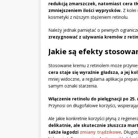
redukcją zmarszczek, natomiast cera tł
zmniejszeniem ilości wyprysków.
Z kolei
kosmetyki z niższym stężeniem retinolu.
Należy jednak pamiętać o pewnych ogranicz
zrezygnować z używania kremów z reti
Jakie są efekty stosowa
Stosowanie kremu z retinolem może przynieś
cera staje się wyraźnie gładsza, a jej ko
mniej widoczne, a regularna aplikacja prepa
samym oznaki starzenia.
Włączenie retinolu do pielęgnacji po 25.
Przynosi on długofalowe korzyści, wspierając
Ale jakie konkretnie korzyści płyną z regener
delikatnie, ale skutecznie złuszcza ma
także łagodzi
zmiany trądzikowe
.
Długotr