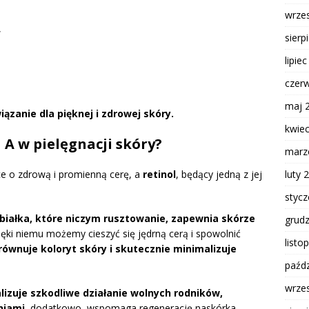
wrze
,
sierp
lipie
czer
maj 
ązanie dla pięknej i zdrowej skóry.
kwie
A w pielęgnacji skóry?
marz
luty 
ce o zdrową i promienną cerę, a
retinol
, będący jedną z jej
styc
 białka, które niczym rusztowanie, zapewnia skórze
grud
ięki niemu możemy cieszyć się jędrną cerą i spowolnić
listo
ównuje koloryt skóry i skutecznie minimalizuje
paźdz
wrze
lizuje szkodliwe działanie wolnych rodników,
niami.
dodatkowo, wspomaga regenerację naskórka,