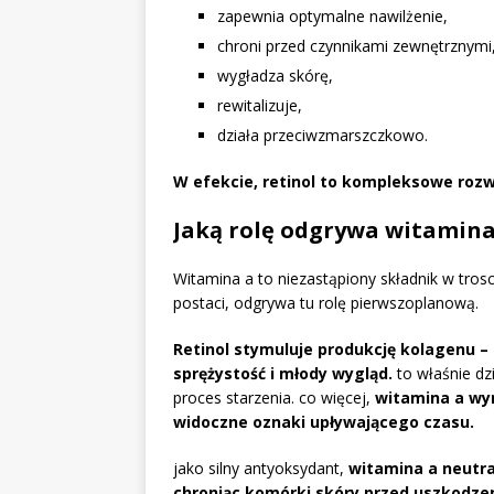
zapewnia optymalne nawilżenie,
chroni przed czynnikami zewnętrznymi
wygładza skórę,
rewitalizuje,
działa przeciwzmarszczkowo.
W efekcie, retinol to kompleksowe rozwi
Jaką rolę odgrywa witamina 
Witamina a to niezastąpiony składnik w tros
postaci, odgrywa tu rolę pierwszoplanową.
Retinol stymuluje produkcję kolagenu –
sprężystość i młody wygląd.
to właśnie dz
proces starzenia. co więcej,
witamina a wyr
widoczne oznaki upływającego czasu.
jako silny antyoksydant,
witamina a neutra
chroniąc komórki skóry przed uszkodze