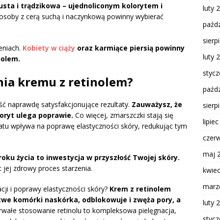
usta i trądzikowa – ujednoliconym kolorytem i
luty 
 osoby z cerą suchą i naczynkową powinny wybierać
paźdz
sierp
eniach.
Kobiety w ciąży
oraz karmiące piersią powinny
luty 
nolem.
styc
nia kremu z retinolem?
paźdz
ć naprawdę satysfakcjonujące rezultaty.
Zauważysz, że
sierp
loryt ulega poprawie.
Co więcej, zmarszczki stają się
lipie
ratu wpływa na poprawę elastyczności skóry, redukując tym
czer
maj 
 roku życia to inwestycja w przyszłość Twojej skóry.
 jej zdrowy proces starzenia.
kwie
marz
acji i poprawy elastyczności skóry?
Krem z retinolem
rtwe komórki naskórka, odblokowuje i zwęża pory, a
luty 
wałe stosowanie retinolu to kompleksowa pielęgnacja,
styc