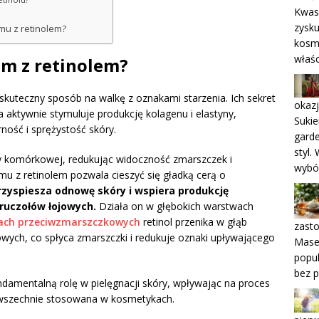
Kwas 
zysku
mu z retinolem?
kosm
właśc
rem z retinolem?
skuteczny sposób na walkę z oznakami starzenia. Ich sekret
okaz
a aktywnie stymuluje produkcję kolagenu i elastyny,
Sukie
ność i sprężystość skóry.
garde
styl.
y komórkowej, redukując widoczność zmarszczek i
wybó
u z retinolem pozwala cieszyć się gładką cerą o
przyspiesza odnowę skóry i wspiera produkcję
gruczołów łojowych.
Działa on w głębokich warstwach
ach przeciwzmarszczkowych
retinol przenika w głąb
zast
owych, co spłyca zmarszczki i redukuje oznaki upływającego
Masec
popul
bez p
ndamentalną rolę w pielęgnacji skóry, wpływając na proces
owszechnie stosowana w kosmetykach.