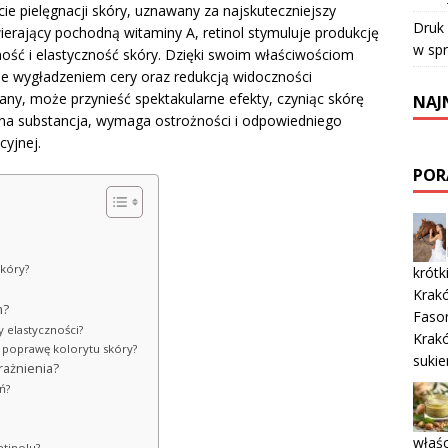
ie pielęgnacji skóry, uznawany za najskuteczniejszy
Druk
ierający pochodną witaminy A, retinol stymuluje produkcję
w sp
rność i elastyczność skóry. Dzięki swoim właściwościom
je wygładzeniem cery oraz redukcją widoczności
ny, może przynieść spektakularne efekty, czyniąc skórę
NAJ
żna substancja, wymaga ostrożności i odpowiedniego
cyjnej.
POR
skóry?
krótk
Krak
m?
Fason
y elastyczności?
Krakó
i poprawę kolorytu skóry?
sukie
ażnienia?
ń?
właśc
etinolu?