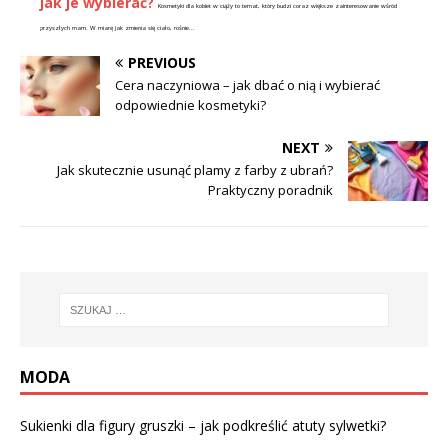
jak je wybierać?
Kosmetyki dla kobiet w ciąży to temat, który budzi coraz większe zainteresowanie wśród
przyszłych mam. W miarę jak zmienia się ciało, rośnie...
PREVIOUS
Cera naczyniowa – jak dbać o nią i wybierać
odpowiednie kosmetyki?
NEXT
Jak skutecznie usunąć plamy z farby z ubrań?
Praktyczny poradnik
MODA
Sukienki dla figury gruszki – jak podkreślić atuty sylwetki?