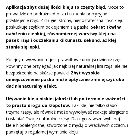
Aplikacja zbyt dużej ilości kleju to częsty błąd.
Może to
prowadzić do podrażnień oczu i utrudnia precyzyjne
przyklejenie rzęs. Z drugiej strony, niedostateczna ilość kleju
poskutkuje szybkim odklejaniem się paska.
Sekret tkwi w
nałożeniu cienkiej, równomiernej warstwy kleju na
pasek rzęs i odczekaniu kilkunastu sekund, aż klej
stanie się lepki.
Kolejnym wyzwaniem jest prawidłowe umiejscowienie rzęs.
Powinny one przylegać jak najbliżej naturalnej linii rzęs, ale nie
bezpośrednio na skórze powieki.
Zbyt wysokie
umiejscowienie paska może optycznie zmniejszyć oko i
dać nienaturalny efekt.
Używanie kleju niskiej jakości lub po terminie ważności
to prosta droga do kłopotów.
Taki klej nie tylko słabo
trzyma rzęsy, ale również może wywoływać reakcje alergiczne
i osłabiać Twoje naturalne rzęsy. Dlatego zawsze wybieraj
kleje hipoalergiczne, stworzone z myślą o wrażliwych oczach, i
pamiętaj o regularnej wymianie kleju.