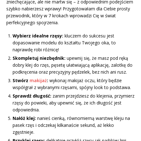
zniechęcające, ale nie martw się – z odpowiednim podejściem
szybko nabierzesz wprawy! Przygotowałam dla Ciebie prosty
przewodnik, który w 7 krokach wprowadzi Cię w świat
perfekcyjnego spojrzenia.
Wybierz idealne rzęsy:
kluczem do sukcesu jest
dopasowanie modelu do kształtu Twojego oka, to
naprawdę robi różnicę!
Skompletuj niezbędnik:
upewnij się, że masz pod ręką
dobry klej do rzęs, pęsetę ułatwiającą aplikację, zalotkę do
podkręcenia oraz precyzyjny pędzelek, bez nich ani rusz.
Stwórz
makijaż
:
wykonaj makijaż oczu, który będzie
współgrał z wybranymi rzęsami, spójny look to podstawa.
Sprawdź długość:
zanim przejdziesz do klejenia, przymierz
rzęsy do powieki, aby upewnić się, że ich długość jest
odpowiednia.
Nałóż klej:
nanieś cienką, równomierną warstwę kleju na
pasek rzęs i odczekaj kilkanaście sekund, aż lekko
zgęstnieje.
Przyklej rzęsy:
delikatnie przyłóż rzęsy jak najbliżej linii