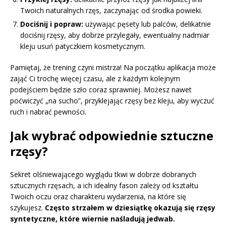
Twoich naturalnych rzęs, zaczynając od środka powieki.
Dociśnij i popraw:
używając pęsety lub palców, delikatnie
dociśnij rzęsy, aby dobrze przylegały, ewentualny nadmiar
kleju usuń patyczkiem kosmetycznym.
Pamiętaj, że trening czyni mistrza! Na początku aplikacja może
zająć Ci trochę więcej czasu, ale z każdym kolejnym
podejściem będzie szło coraz sprawniej. Możesz nawet
poćwiczyć „na sucho”, przyklejając rzęsy bez kleju, aby wyczuć
ruch i nabrać pewności.
Jak wybrać odpowiednie sztuczne
rzęsy?
Sekret olśniewającego wyglądu tkwi w dobrze dobranych
sztucznych rzęsach, a ich idealny fason zależy od kształtu
Twoich oczu oraz charakteru wydarzenia, na które się
szykujesz.
Często strzałem w dziesiątkę okazują się rzęsy
syntetyczne, które wiernie naśladują jedwab.