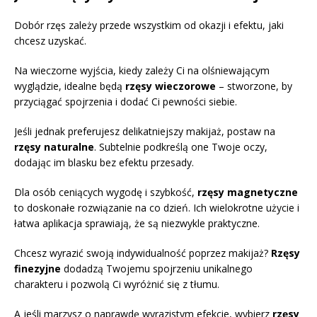
Dobór rzęs zależy przede wszystkim od okazji i efektu, jaki
chcesz uzyskać.
Na wieczorne wyjścia, kiedy zależy Ci na olśniewającym
wyglądzie, idealne będą
rzęsy wieczorowe
– stworzone, by
przyciągać spojrzenia i dodać Ci pewności siebie.
Jeśli jednak preferujesz delikatniejszy makijaż, postaw na
rzęsy naturalne
. Subtelnie podkreślą one Twoje oczy,
dodając im blasku bez efektu przesady.
Dla osób ceniących wygodę i szybkość,
rzęsy magnetyczne
to doskonałe rozwiązanie na co dzień. Ich wielokrotne użycie i
łatwa aplikacja sprawiają, że są niezwykle praktyczne.
Chcesz wyrazić swoją indywidualność poprzez makijaż?
Rzęsy
finezyjne
dodadzą Twojemu spojrzeniu unikalnego
charakteru i pozwolą Ci wyróżnić się z tłumu.
A jeśli marzysz o naprawdę wyrazistym efekcie, wybierz
rzęsy