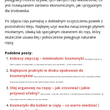
jest rozwiązaniem zarówno ekonomicznym, jak i przyjaznym
dla środowiska.
Po zdjęciu rzęs pamiętaj o dokładnym oczyszczeniu powiek z
pozostałości kleju. Najlepiej użyć wacika nasączonego płynem
micelarnym, oliwką lub specjalnym cleanerem do rzęs, który
skutecznie usuwa klej i jednocześnie pielęgnuje naturalne
rzęsy.
Podobne posty:
Kobiecy zwyczaj – minimalizm: kosmetyki
Kosmetyków nigdy nie za
wiele! Zaglądasz do swojej torebki i za chiny ludowe nie możesz się w niej odnaleźć… Znane? Nawet bardzo!...
Najlepsze praktyki w druku opakowań do
kosmetyków
Druk opakowań do kosmetyków jest kluczowym elementem budowania marki i atrakcyjności produktu.
Opakowania kosmetyczne muszą nie tylko spełniać funkcje ochronne, ale również...
Olej arganowy na rzęsy – jak stosować i jakie
przynosi efekty?
Olej arganowy, znany jako „złoto Maroka”, to nie tylko luksusowy dodatek do kosmetyków, ale
także potężny sojusznik w pielęgnacji rzęs. Jego unikalne...
Kosmetyki dla kobiet w ciąży – co warto wiedzieć i