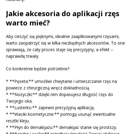
Jakie akcesoria do aplikacji rzęs
warto mieć?
Aby cieszyć się pięknymi, idealnie zaaplikowanymi rzęsami,
warto zaopatrzyć się w kilka niezbędnych akcesoriów. To one
sprawiają, że cały proces staje się precyzyjny, a efekt –
naprawdę trwały.
Co konkretnie będzie potrzebne?
* **Pęseta:** umożliwi chwytanie i umieszczanie rzęs na
powiece z chirurgiczną wręcz dokładnością.
* **Nożyczki:** dzięki nim dopasujesz długość rzęs do
Twojego oka.
* **Lusterko:** zapewni precyzyjną aplikację.
* **Waciki kosmetyczne:** pomogą usunąć ewentualne
resztki kleju.
* **Płyn do demakijażu:** demakijaż stanie się prostszy.
* **Bonder i sealer:** przedłużą trwałość Twojej stylizacji