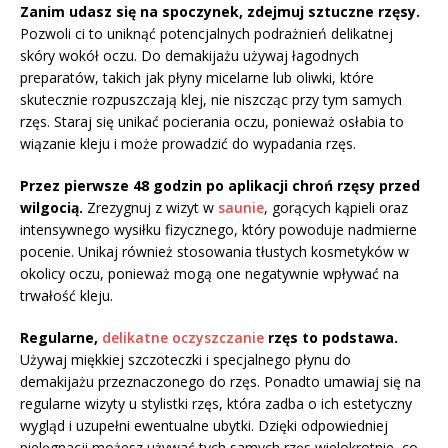
Zanim udasz się na spoczynek, zdejmuj sztuczne rzęsy.
Pozwoli ci to uniknąć potencjalnych podrażnień delikatnej
skóry wokół oczu. Do demakijażu używaj łagodnych
preparatów, takich jak płyny micelarne lub oliwki, które
skutecznie rozpuszczają klej, nie niszcząc przy tym samych
rzęs. Staraj się unikać pocierania oczu, ponieważ osłabia to
wiązanie kleju i może prowadzić do wypadania rzęs.
Przez pierwsze 48 godzin po aplikacji chroń rzęsy przed
wilgocią.
Zrezygnuj z wizyt w
saunie
, gorących kąpieli oraz
intensywnego wysiłku fizycznego, który powoduje nadmierne
pocenie. Unikaj również stosowania tłustych kosmetyków w
okolicy oczu, ponieważ mogą one negatywnie wpływać na
trwałość kleju.
Regularne,
delikatne oczyszczanie
rzęs to podstawa.
Używaj miękkiej szczoteczki i specjalnego płynu do
demakijażu przeznaczonego do rzęs. Ponadto umawiaj się na
regularne wizyty u stylistki rzęs, która zadba o ich estetyczny
wygląd i uzupełni ewentualne ubytki. Dzięki odpowiedniej
pielęgnacji możesz używać tych samych rzęs wielokrotnie, co