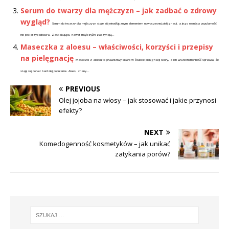
Serum do twarzy dla mężczyzn – jak zadbać o zdrowy
wygląd?
Serum do twarzy dla mężczyzn staje się nieodłącznym elementem nowoczesnej pielęgnacji, a jego rosnąca popularność
nie jest przypadkowa. Zaskakująco, nawet mężczyźni zaczynają...
Maseczka z aloesu – właściwości, korzyści i przepisy
na pielęgnację
Maseczki z aloesu to prawdziwy skarb w świecie pielęgnacji skóry, a ich wszechstronność sprawia, że
stają się coraz bardziej popularne. Aloes, znany...
PREVIOUS
Olej jojoba na włosy – jak stosować i jakie przynosi
efekty?
NEXT
Komedogenność kosmetyków – jak unikać
zatykania porów?