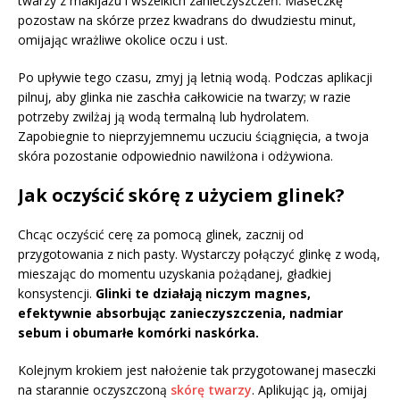
twarzy z makijażu i wszelkich zanieczyszczeń. Maseczkę
pozostaw na skórze przez kwadrans do dwudziestu minut,
omijając wrażliwe okolice oczu i ust.
Po upływie tego czasu, zmyj ją letnią wodą. Podczas aplikacji
pilnuj, aby glinka nie zaschła całkowicie na twarzy; w razie
potrzeby zwilżaj ją wodą termalną lub hydrolatem.
Zapobiegnie to nieprzyjemnemu uczuciu ściągnięcia, a twoja
skóra pozostanie odpowiednio nawilżona i odżywiona.
Jak oczyścić skórę z użyciem glinek?
Chcąc oczyścić cerę za pomocą glinek, zacznij od
przygotowania z nich pasty. Wystarczy połączyć glinkę z wodą,
mieszając do momentu uzyskania pożądanej, gładkiej
konsystencji.
Glinki te działają niczym magnes,
efektywnie absorbując zanieczyszczenia, nadmiar
sebum i obumarłe komórki naskórka.
Kolejnym krokiem jest nałożenie tak przygotowanej maseczki
na starannie oczyszczoną
skórę twarzy
. Aplikując ją, omijaj