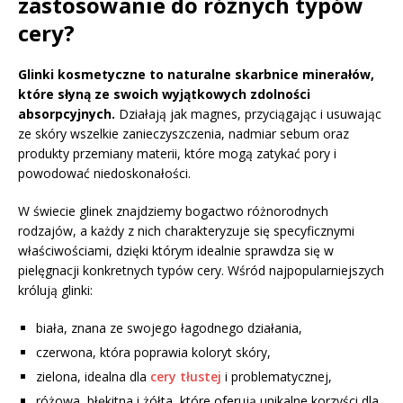
zastosowanie do różnych typów
cery?
Glinki kosmetyczne to naturalne skarbnice minerałów,
które słyną ze swoich wyjątkowych zdolności
absorpcyjnych.
Działają jak magnes, przyciągając i usuwając
ze skóry wszelkie zanieczyszczenia, nadmiar sebum oraz
produkty przemiany materii, które mogą zatykać pory i
powodować niedoskonałości.
W świecie glinek znajdziemy bogactwo różnorodnych
rodzajów, a każdy z nich charakteryzuje się specyficznymi
właściwościami, dzięki którym idealnie sprawdza się w
pielęgnacji konkretnych typów cery. Wśród najpopularniejszych
królują glinki:
biała, znana ze swojego łagodnego działania,
czerwona, która poprawia koloryt skóry,
zielona, idealna dla
cery tłustej
i problematycznej,
różowa, błękitna i żółta, które oferują unikalne korzyści dla