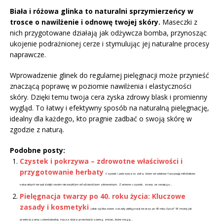
Biała i różowa glinka to naturalni sprzymierzeńcy w
trosce o nawilżenie i odnowę twojej skóry.
Maseczki z
nich przygotowane działają jak odżywcza bomba, przynosząc
ukojenie podrażnionej cerze i stymulując jej naturalne procesy
naprawcze.
Wprowadzenie glinek do regularnej pielęgnacji może przynieść
znaczącą poprawę w poziomie nawilżenia i elastyczności
skóry. Dzięki temu twoja cera zyska zdrowy blask i promienny
wygląd. To łatwy i efektywny sposób na naturalną pielęgnację,
idealny dla każdego, kto pragnie zadbać o swoją skórę w
zgodzie z naturą.
Podobne posty:
Czystek i pokrzywa – zdrowotne właściwości i
przygotowanie herbaty
Czystek i pokrzywa to zioła, które od wieków fascynują miłośników
naturalnych terapii dzięki swoim niezwykłym właściwościom zdrowotnym. Zarówno czystek, znany ze swojego...
Pielęgnacja twarzy po 40. roku życia: Kluczowe
zasady i kosmetyki
Jakie są kluczowe zasady pielęgnacji twarzy po 40 roku życia? W miarę jak
przekraczamy czterdziestkę, nasza skóra przechodzi szereg zmian, które mogą...