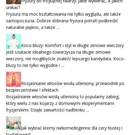
Fryzury do trójkątnej twarzy: jakie wybierać, a jakich
unikać?
Fryzura ma moc kształtowania nie tylko wyglądu, ale także
samopoczucia. Dobrze dobrana fryzura potrafi podkreślić
naturalne piękno, a także …
Koco-bluzy: Komfort i styl w długie zimowe wieczory
Jeśli szukacie idealnego towarzysza na długie zimowe
wieczory, nie moglibyście znaleźć lepszego kandydata. Koco-
bluzy to nie tylko wygodne i …
Rozjaśnianie włosów wodą utlenioną: przewodnik po
bezpieczeństwie i efektach
Rozjaśnianie włosów wodą utlenioną to popularny zabieg,
który wielu z nas kojarzy z domowymi eksperymentami
fryzjerskimi. Dzięki zawartości nadtlenku …
Jak wybrać kremy niekomedogenne dla cery tłustej i
trądzikowej?