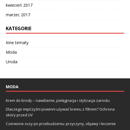
kwiecień 2017
marzec 2017
KATEGORIE
Inne tematy
Moda
Uroda
MODA
Krem do brody – nawilżenie, pielęgnacja i stylizacja zarostu
Dlaczego mężczyźni powinni używać kremu z filtrem? Ochrona
skóry przed UV
Czerwone oczy po przebudzeniu: przyczyny, objawy i leczenie