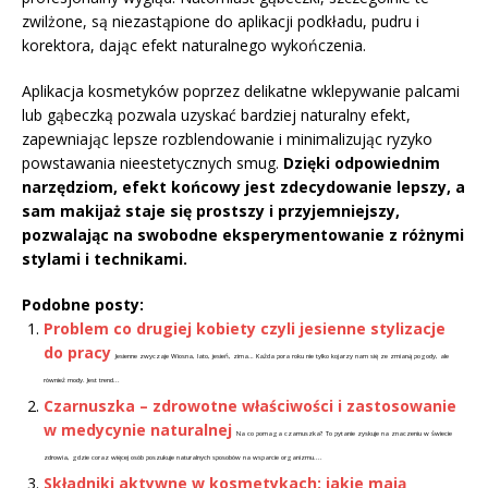
zwilżone, są niezastąpione do aplikacji podkładu, pudru i
korektora, dając efekt naturalnego wykończenia.
Aplikacja kosmetyków poprzez delikatne wklepywanie palcami
lub gąbeczką pozwala uzyskać bardziej naturalny efekt,
zapewniając lepsze rozblendowanie i minimalizując ryzyko
powstawania nieestetycznych smug.
Dzięki odpowiednim
narzędziom, efekt końcowy jest zdecydowanie lepszy, a
sam makijaż staje się prostszy i przyjemniejszy,
pozwalając na swobodne eksperymentowanie z różnymi
stylami i technikami.
Podobne posty:
Problem co drugiej kobiety czyli jesienne stylizacje
do pracy
Jesienne zwyczaje Wiosna, lato, jesień, zima… Każda pora roku nie tylko kojarzy nam się ze zmianą pogody, ale
również mody. Jest trend...
Czarnuszka – zdrowotne właściwości i zastosowanie
w medycynie naturalnej
Na co pomaga czarnuszka? To pytanie zyskuje na znaczeniu w świecie
zdrowia, gdzie coraz więcej osób poszukuje naturalnych sposobów na wsparcie organizmu....
Składniki aktywne w kosmetykach: jakie mają