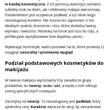
w każdej kosmetyczce
. Z ich pomocą stworzysz zarówno
subtelny look na dzień, jak i efektowny makijaż wieczorowy.
Fundamentem jest oczywiście podkład, a tuż obok niego
niezastąpiony korektor. Nie można też zapomnieć o trio
idealnym: pudrze, bronzerze i różu, które dodadzą twarzy
wymiaru i świeżości. Wisienką na torcie jest tusz do rzęs, a
perfekcyjnie wystylizowane brwi dopełnią całości.
Wybierając kosmetyki, warto postawić na te, które pozwolą Ci
osiągnąć
naturalny i promienny wygląd
.
Podział podstawowych kosmetyków do
makijażu
W świecie makijażu wyróżniamy trzy zasadnicze grupy
produktów: do
twarzy
,
oczu
i
ust
, a każda z nich oferuje
szereg specyficznych rozwiązań.
Zacznijmy od
twarzy
. Tu niezastąpiony jest
podkład
, który
ujednolica cerę.
Korektor
wkracza do akcji, by zamaskować