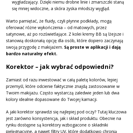
wygładzający. Dzięki niemu drobne linie i zmarszczki staną
się mniej widoczne, a skóra zyska młodszy wygląd.
Warto pamiętać, że fluidy, czyli płynne podkłady, mogą
oferować różne wykończenia – od matowych, przez
satynowe, aż po rozświetlające. Z kolei kremy BB są lżejsze i
stanowią doskonałą opcję dla osób, które dopiero zaczynają
swoją przygodę z makijażem.
Są proste w aplikacji i dają
bardzo naturalny efekt.
Korektor – jak wybrać odpowiedni?
Zamiast od razu inwestować w całą paletę kolorów, lepiej
przemyśl, które odcienie faktycznie znajdą zastosowanie w
Twoim makijażu. Często wystarczą zaledwie jeden lub dwa
kolory idealnie dopasowane do Twojej karnacji.
A jaki korektor sprawdzi się najlepiej pod oczy? Tutaj kluczowa
jest zarówno konsystencja, jak i skład produktu. Obecnie na
rynku dostępne są korektory wzbogacone o składniki
pielęgnacyjne, a nawet filtry UV, które dodatkowo chronią