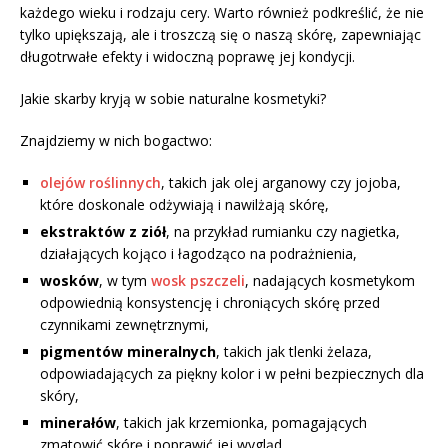
każdego wieku i rodzaju cery. Warto również podkreślić, że nie
tylko upiększają, ale i troszczą się o naszą skórę, zapewniając
długotrwałe efekty i widoczną poprawę jej kondycji.
Jakie skarby kryją w sobie naturalne kosmetyki?
Znajdziemy w nich bogactwo:
olejów roślinnych
, takich jak olej arganowy czy jojoba,
które doskonale odżywiają i nawilżają skórę,
ekstraktów z ziół
, na przykład rumianku czy nagietka,
działających kojąco i łagodząco na podrażnienia,
wosków
, w tym
wosk pszczeli
, nadających kosmetykom
odpowiednią konsystencję i chroniących skórę przed
czynnikami zewnętrznymi,
pigmentów mineralnych
, takich jak tlenki żelaza,
odpowiadających za piękny kolor i w pełni bezpiecznych dla
skóry,
minerałów
, takich jak krzemionka, pomagających
zmatowić skórę i poprawić jej wygląd,