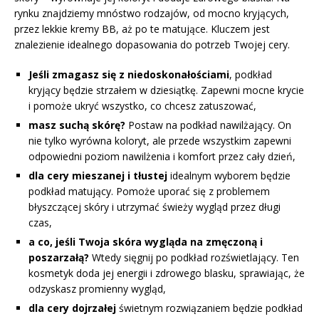
rynku znajdziemy mnóstwo rodzajów, od mocno kryjących,
przez lekkie kremy BB, aż po te matujące. Kluczem jest
znalezienie idealnego dopasowania do potrzeb Twojej cery.
Jeśli zmagasz się z niedoskonałościami
, podkład
kryjący będzie strzałem w dziesiątkę. Zapewni mocne krycie
i pomoże ukryć wszystko, co chcesz zatuszować,
masz suchą skórę?
Postaw na podkład nawilżający. On
nie tylko wyrówna koloryt, ale przede wszystkim zapewni
odpowiedni poziom nawilżenia i komfort przez cały dzień,
dla cery mieszanej i tłustej
idealnym wyborem będzie
podkład matujący. Pomoże uporać się z problemem
błyszczącej skóry i utrzymać świeży wygląd przez długi
czas,
a co, jeśli Twoja skóra wygląda na zmęczoną i
poszarzałą?
Wtedy sięgnij po podkład rozświetlający. Ten
kosmetyk doda jej energii i zdrowego blasku, sprawiając, że
odzyskasz promienny wygląd,
dla cery dojrzałej
świetnym rozwiązaniem będzie podkład