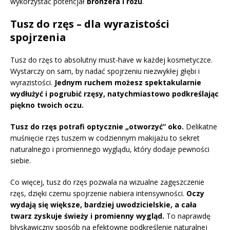
wykorzystać potencjał
bronzera i różu
.
Tusz do rzęs – dla wyrazistości
spojrzenia
Tusz do rzęs to absolutny must-have w każdej kosmetyczce.
Wystarczy on sam, by nadać spojrzeniu niezwykłej głębi i
wyrazistości.
Jednym ruchem możesz spektakularnie
wydłużyć i pogrubić rzęsy, natychmiastowo podkreślając
piękno twoich oczu.
Tusz do rzęs potrafi optycznie „otworzyć” oko.
Delikatne
muśnięcie rzęs tuszem w codziennym makijażu to sekret
naturalnego i promiennego wyglądu, który dodaje pewności
siebie.
Co więcej, tusz do rzęs pozwala na wizualne zagęszczenie
rzęs, dzięki czemu spojrzenie nabiera intensywności.
Oczy
wydają się większe, bardziej uwodzicielskie, a cała
twarz zyskuje świeży i promienny wygląd.
To naprawdę
błyskawiczny sposób na efektowne podkreślenie naturalnej