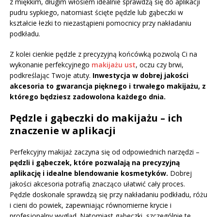
z miękkim, długim włosiem idealnie sprawdzą się do aplikacji
pudru sypkiego, natomiast ścięte pędzle lub gąbeczki w
kształcie łezki to niezastąpieni pomocnicy przy nakładaniu
podkładu.
Z kolei cienkie pędzle z precyzyjną końcówką pozwolą Ci na
wykonanie perfekcyjnego
makijażu ust
, oczu czy brwi,
podkreślając Twoje atuty.
Inwestycja w dobrej jakości
akcesoria to gwarancja pięknego i trwałego makijażu, z
którego będziesz zadowolona każdego dnia.
Pędzle i gąbeczki do makijażu – ich
znaczenie w aplikacji
Perfekcyjny makijaż zaczyna się od odpowiednich narzędzi –
pędzli i gąbeczek, które pozwalają na precyzyjną
aplikację i idealne blendowanie kosmetyków.
Dobrej
jakości akcesoria potrafią znacząco ułatwić cały proces.
Pędzle doskonale sprawdzą się przy nakładaniu podkładu, różu
i cieni do powiek, zapewniając równomierne krycie i
profesjonalny wygląd. Natomiast gąbeczki, szczególnie te