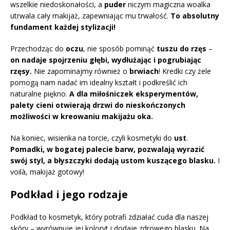
wszelkie niedoskonałości, a
puder
niczym magiczna woalka
utrwala cały makijaż, zapewniając mu trwałość.
To absolutny
fundament każdej stylizacji!
Przechodząc do
oczu
, nie sposób pominąć
tuszu do rzęs
–
on nadaje spojrzeniu głębi, wydłużając i pogrubiając
rzęsy.
Nie zapominajmy również o
brwiach
! Kredki czy żele
pomogą nam nadać im idealny kształt i podkreślić ich
naturalne piękno.
A dla miłośniczek eksperymentów,
palety cieni otwierają drzwi do nieskończonych
możliwości w kreowaniu makijażu oka.
Na koniec, wisienka na torcie, czyli kosmetyki do
ust
.
Pomadki, w bogatej palecie barw, pozwalają wyrazić
swój styl, a błyszczyki dodają ustom kuszącego blasku.
I
voilà, makijaż gotowy!
Podkład i jego rodzaje
Podkład to kosmetyk, który potrafi zdziałać cuda dla naszej
skóry – wyrównuje jej koloryt i dodaje zdrowego blasku. Na