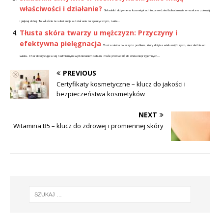
właściwości i działanie?
Składniki aktywne w kosmetykach to prawdziwi bohaterowie w walce o zdrową
i piękną skórę. To właśnie te substancje o działaniu terapeutycznym, takie...
Tłusta skóra twarzy u mężczyzn: Przyczyny i
efektywna pielęgnacja
Tłusta skóra twarzy to problem, który dotyka wielu mężczyzn, niezależnie od
wieku. Charakteryzująca się nadmiernym wydzielaniem sebum, może prowadzić do wielu nieprzyjemnych...
PREVIOUS
Certyfikaty kosmetyczne – klucz do jakości i
bezpieczeństwa kosmetyków
NEXT
Witamina B5 – klucz do zdrowej i promiennej skóry