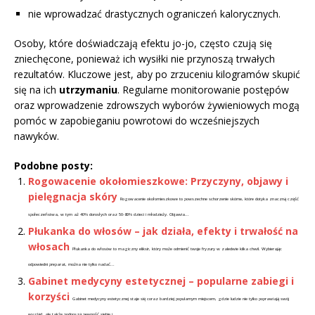
nie wprowadzać drastycznych ograniczeń kalorycznych.
Osoby, które doświadczają efektu jo-jo, często czują się
zniechęcone, ponieważ ich wysiłki nie przynoszą trwałych
rezultatów. Kluczowe jest, aby po zrzuceniu kilogramów skupić
się na ich
utrzymaniu
. Regularne monitorowanie postępów
oraz wprowadzenie zdrowszych wyborów żywieniowych mogą
pomóc w zapobieganiu powrotowi do wcześniejszych
nawyków.
Podobne posty:
Rogowacenie okołomieszkowe: Przyczyny, objawy i
pielęgnacja skóry
Rogowacenie okołomieszkowe to powszechne schorzenie skórne, które dotyka znaczną część
społeczeństwa, w tym aż 40% dorosłych oraz 50-80% dzieci i młodzieży. Objawia...
Płukanka do włosów – jak działa, efekty i trwałość na
włosach
Płukanka do włosów to magiczny eliksir, który może odmienić twoje fryzury w zaledwie kilka chwil. Wybierając
odpowiedni preparat, można nie tylko nadać...
Gabinet medycyny estetycznej – popularne zabiegi i
korzyści
Gabinet medycyny estetycznej staje się coraz bardziej popularnym miejscem, gdzie ludzie nie tylko poprawiają swój
wygląd, ale także podnoszą pewność siebie i...