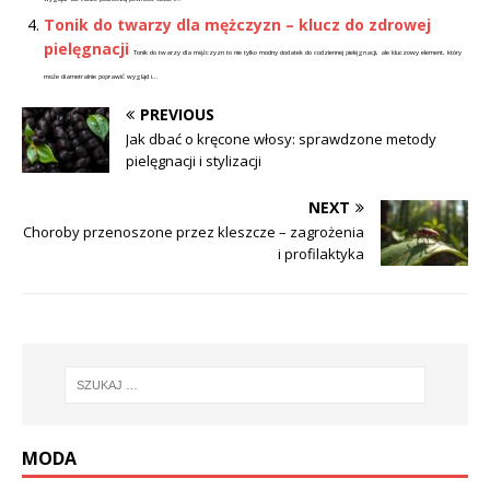
Tonik do twarzy dla mężczyzn – klucz do zdrowej
pielęgnacji
Tonik do twarzy dla mężczyzn to nie tylko modny dodatek do codziennej pielęgnacji, ale kluczowy element, który
może diametralnie poprawić wygląd i...
PREVIOUS
Jak dbać o kręcone włosy: sprawdzone metody
pielęgnacji i stylizacji
NEXT
Choroby przenoszone przez kleszcze – zagrożenia
i profilaktyka
MODA