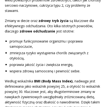
wielu poważnych problemów zdrowotnych, takich jak choroby
sercowo-naczyniowe, cukrzyca typu 2, czy problemy ze
stawami.
Zmiany w diecie oraz
zdrowy tryb życia
są kluczowe dla
efektywnego odchudzania. Oto kilka istotnych powodów,
dlaczego
zdrowe odchudzanie
jest istotne:
promuje funkcjonowanie organizmu i poprawia
samopoczucie,
zmniejsza ryzyko wystąpienia chorób związanych z
otyłością,
poprawia jakość życia i zwiększa energię,
wspiera zdrową samoocenę i pewność siebie.
Według wskaźnika
BMI (Body Mass Index)
, nadwaga jest
definiowana jako wskaźnik powyżej 25, a otyłość to wskaźnik
powyżej 30. Kluczowe jest, aby długoterminowe zmiany w
nawykach żywieniowych uwzględniały zróżnicowaną dietę,
aktywność fizyczną oraz dbałość o nawodnienie. Dzięki takim