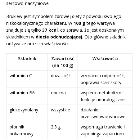
sercowo-naczyniowe.
Brukiew jest symbolem zdrowej diety z powodu swojego
niskokalorycznego charakteru. W
100 g
tego warzywa
znajduje się tylko
37 kcal
, co sprawia, że jest doskonałym
składnikiem w
diecie odchudzającej
. Oto główne składniki
odżywcze oraz ich właściwości:
Składnik
Zawartość
Właściwości
(na 100 g)
witamina C
duża ilość
wzmacnia odporność,
poprawia stan skóry
witamina B6
obecna
wspiera metabolizm i
funkcje neurologiczne
glukozynolany
wszystkie
działanie
przeciwnowotworowe
błonnik
2.3 g
wspomaga trawienie i
pokarmowy
zapobiega zaparciom