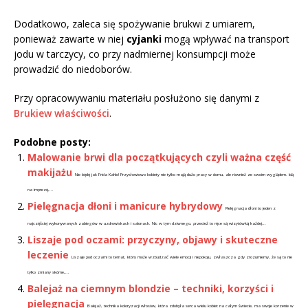
Dodatkowo, zaleca się spożywanie brukwi z umiarem,
ponieważ zawarte w niej
cyjanki
mogą wpływać na transport
jodu w tarczycy, co przy nadmiernej konsumpcji może
prowadzić do niedoborów.
Przy opracowywaniu materiału posłużono się danymi z
Brukiew właściwości
.
Podobne posty:
Malowanie brwi dla początkujących czyli ważna część
makijażu
Nie będę jak Frida Kahlo! Przysłowiowo kobiety nie tylko mają dużo pracy w domu, ale również ze swoim wyglądem. Idą
na imprezę,...
Pielęgnacja dłoni i manicure hybrydowy
Pielęgnacja dłoni to jeden z
najczęściej wykonywanych zabiegów w uzdrowiskach i salonach. Nic w tym dziwnego, przecież to ręce są wizytówką każdej...
Liszaje pod oczami: przyczyny, objawy i skuteczne
leczenie
Liszaje pod oczami to temat, który może wzbudzać wiele emocji i niepokoju, zwłaszcza gdy zrozumiemy, że są to nie
tylko zmiany skórne,...
Balejaż na ciemnym blondzie – techniki, korzyści i
pielęgnacja
Balejaż, technika koloryzacji włosów, która zdobyła serca wielu kobiet na całym świecie, ma swoje korzenie w