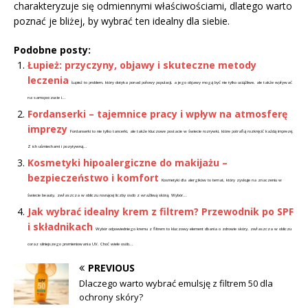
charakteryzuje się odmiennymi właściwościami, dlatego warto
poznać je bliżej, by wybrać ten idealny dla siebie.
Podobne posty:
Łupież: przyczyny, objawy i skuteczne metody
leczenia
Łupież to problem, który dotyka ponad połowy populacji, a jego objawy mogą być nie tylko uciążliwe, ale także wpływać
na samopoczucie i...
Fordanserki – tajemnice pracy i wpływ na atmosferę
imprezy
Fordanserki to nie tylko tancerki, ale także kluczowe postacie w świecie rozrywki, które potrafią rozkręcić każdą imprezę.
Z ich uśmiechami i pozytywną...
Kosmetyki hipoalergiczne do makijażu –
bezpieczeństwo i komfort
Kosmetyki dla alergików to temat, który zyskuje na znaczeniu w
świecie beauty, zwłaszcza w obliczu rosnącej liczby osób z wrażliwą skórą. Wybór...
Jak wybrać idealny krem z filtrem? Przewodnik po SPF
i składnikach
Wybór odpowiedniego kremu z filtrem to kluczowy element dbania o zdrowie skóry, zwłaszcza w obliczu
coraz silniejszego promieniowania UV. Choć wiele osób...
PREVIOUS
Dlaczego warto wybrać emulsję z filtrem 50 dla
ochrony skóry?