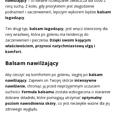
nawilżający
– to idealne rozwiązanie zwłaszcza dla osób z
cerą suchą. Z kolei, gdy priorytetem jest złagodzenie
podrażnień i zaczerwienień, lepszym wyborem będzie
balsam
łagodzący
.
Ten drugi typ,
balsam łagodzący
, jest wręcz stworzony dla
cery wrażliwej, która po goleniu ma tendencję do
zaczerwienień i pieczenia.
Dzięki swoim kojącym
właściwościom, przynosi natychmiastową ulgę i
komfort.
Balsam nawilżający
Aby cieszyć się komfortem po goleniu, sięgnij po
balsam
nawilżający
. Zapewni on Twojej skórze
intensywne
nawilżenie
, chroniąc ją przed nieprzyjemnym uczuciem
suchości.
Formuła balsamu
została wzbogacona o starannie
dobrane składniki, które pomagają utrzymać
optymalny
poziom nawodnienia skóry
, co jest niezwykle ważne dla jej
zdrowego wyglądu.