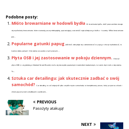
Podobne posty:
Młóto browarniane w hodowli bydła
W skarmianiu bydła, dość powszechnie stosuje
się wysłodziny browarniane, które stanowią paszę mlekopędną, poprawiającą zawartość najważniejszego białka – kazeiny. Młóto browarniane
jest...
Popularne gatunki papug
Jeśli ktoś zdecyduje się zainwestować w papugi i chce je wyhodować, to
bardzo dobry pomysł. O ile wiemy wszystko o tych ptakach....
Płyta OSB i jej zastosowanie w pokoju dziennym.
Chociaż
płyta OSB (z angielskiego Oriented Strand Boards) stała się niezwykle popularnym materiałem budowlanym, to nadal zbyt mało o niej wiemy.
To...
Sztuka car detailingu: jak skutecznie zadbać o swój
samochód?
Car detailing to coś więcej niż tylko zwykłe mycie samochodu; to kompleksowy proces, który przywraca blask i
chroni pojazd przed szkodliwymi czynnikami...
PREVIOUS
Pasożyty atakują!
NEXT