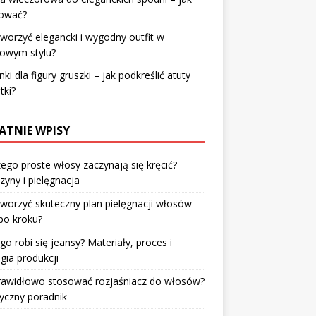
zować?
tworzyć elegancki i wygodny outfit w
towym stylu?
nki dla figury gruszki – jak podkreślić atuty
tki?
ATNIE WPISY
ego proste włosy zaczynają się kręcić?
zyny i pielęgnacja
tworzyć skuteczny plan pielęgnacji włosów
po kroku?
go robi się jeansy? Materiały, proces i
gia produkcji
prawidłowo stosować rozjaśniacz do włosów?
yczny poradnik