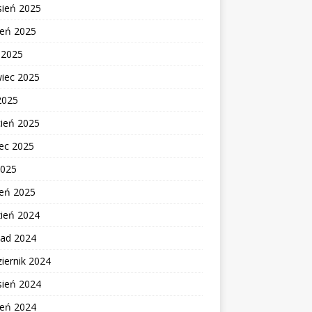
sień 2025
ień 2025
c 2025
wiec 2025
2025
cień 2025
ec 2025
2025
zeń 2025
zień 2024
pad 2024
iernik 2024
sień 2024
ień 2024