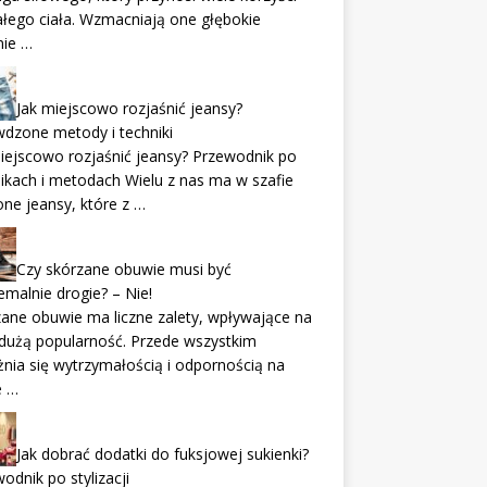
ałego ciała. Wzmacniają one głębokie
nie …
Jak miejscowo rozjaśnić jeansy?
dzone metody i techniki
iejscowo rozjaśnić jeansy? Przewodnik po
ikach i metodach Wielu z nas ma w szafie
one jeansy, które z …
Czy skórzane obuwie musi być
emalnie drogie? – Nie!
ane obuwie ma liczne zalety, wpływające na
dużą popularność. Przede wszystkim
nia się wytrzymałością i odpornością na
e …
Jak dobrać dodatki do fuksjowej sukienki?
odnik po stylizacji