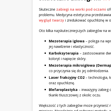
Skuteczne
zabiegi na worki pod oczami
ofe
problemu. Medycyna estetyczna przedstawi
wygląd twarzy
i zredukować opuchliznę w o
Oto kilka najskuteczniejszych zabiegów na w
Mezoterapia igłowa
– polega na wpr
jej nawilżenie i elastyczność.
Karboksyterapia
– zastosowanie dwut
koloryt i napięcie skóry.
Mezoterapia mikroigłowa (Derma
co przyczynia się do jej odmłodzenia.
Laser frakcyjny CO2
– technologia, 
oraz opuchliznę.
Blefaroplastyka
– inwazyjny zabieg c
tkanki tłuszczowej z okolic oczu.
Większość z tych zabiegów może przynieść re
miesięcy. Niezależnie od wybranej metody, za