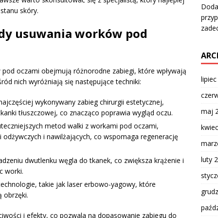
Dodat
 stanu skóry.
przyp
zadec
ody usuwania worków pod
ARC
pod oczami obejmują różnorodne zabiegi, które wpływają
lipie
śród nich wyróżniają się następujące techniki:
czer
najczęściej wykonywany zabieg chirurgii estetycznej,
maj 
tkanki tłuszczowej, co znacząco poprawia wygląd oczu.
uteczniejszych metod walki z workami pod oczami,
kwie
ji odżywczych i nawilżających, co wspomaga regenerację
marz
luty 
zeniu dwutlenku węgla do tkanek, co zwiększa krążenie i
c worki.
styc
echnologie, takie jak laser erbowo-yagowy, które
grud
ą obrzęki.
paźdz
iwości i efekty, co pozwala na dopasowanie zabiegu do