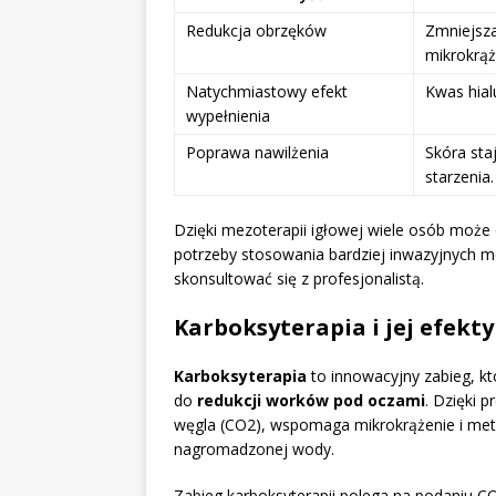
Redukcja obrzęków
Zmniejsza
mikrokrąż
Natychmiastowy efekt
Kwas hial
wypełnienia
Poprawa nawilżenia
Skóra sta
starzenia.
Dzięki mezoterapii igłowej wiele osób może 
potrzeby stosowania bardziej inwazyjnych me
skonsultować się z profesjonalistą.
Karboksyterapia i jej efekt
Karboksyterapia
to innowacyjny zabieg, kt
do
redukcji worków pod oczami
. Dzięki 
węgla (CO2), wspomaga mikrokrążenie i met
nagromadzonej wody.
Zabieg karboksyterapii polega na podaniu C