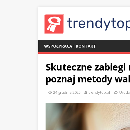
WSPÓŁPRACA I KONTAKT
Skuteczne zabiegi 
poznaj metody wa
24 grudnia 2025
trendytop.pl
Urod