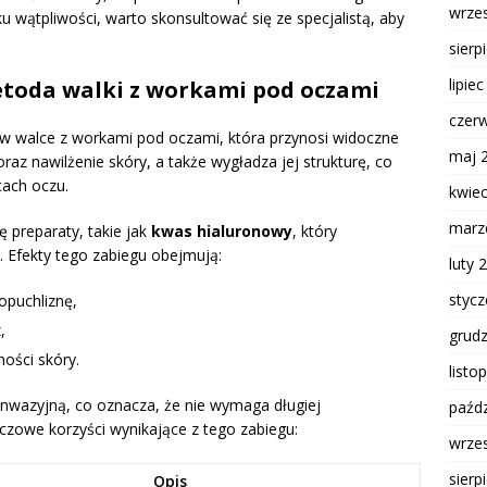
wrze
u wątpliwości, warto skonsultować się ze specjalistą, aby
sierp
lipie
etoda walki z workami pod oczami
czer
w walce z workami pod oczami, która przynosi widoczne
maj 
raz nawilżenie skóry, a także wygładza jej strukturę, co
cach oczu.
kwie
marz
ę preparaty, takie jak
kwas hialuronowy
, który
. Efekty tego zabiegu obejmują:
luty 
styc
opuchliznę,
,
grud
ności skóry.
listo
inwazyjną, co oznacza, że nie wymaga długiej
paźdz
czowe korzyści wynikające z tego zabiegu:
wrze
sierp
Opis