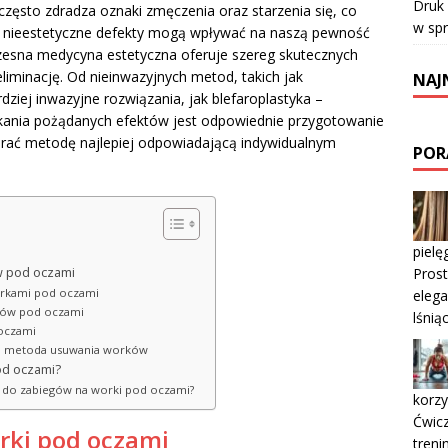
Druk
 często zdradza oznaki zmęczenia oraz starzenia się, co
w sp
e nieestetyczne defekty mogą wpływać na naszą pewność
czesna medycyna estetyczna oferuje szereg skutecznych
eliminację. Od nieinwazyjnych metod, takich jak
NAJ
dziej inwazyjne rozwiązania, jak blefaroplastyka –
kania pożądanych efektów jest odpowiednie przygotowanie
obrać metodę najlepiej odpowiadającą indywidualnym
POR
pielę
Prost
w pod oczami
orkami pod oczami
elega
rków pod oczami
lśnią
oczami
na metoda usuwania worków
od oczami?
a do zabiegów na worki pod oczami?
korzy
Ćwic
rki pod oczami
treni