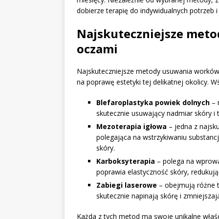
dobierze terapię do indywidualnych potrzeb i
Najskuteczniejsze met
oczami
Najskuteczniejsze metody usuwania worków 
na poprawę estetyki tej delikatnej okolicy. W
Blefaroplastyka powiek dolnych
– 
skutecznie usuwający nadmiar skóry i 
Mezoterapia igłowa
– jedna z najsk
polegająca na wstrzykiwaniu substanc
skóry.
Karboksyterapia
– polega na wprowad
poprawia elastyczność skóry, redukują
Zabiegi laserowe
– obejmują różne t
skutecznie napinają skórę i zmniejszaj
Każda z tych metod ma swoje unikalne właśc