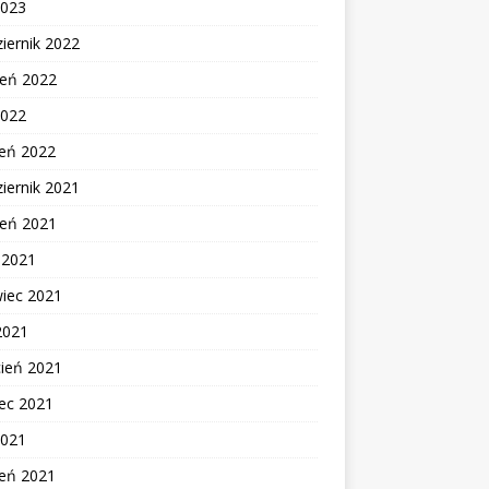
2023
iernik 2022
ień 2022
2022
zeń 2022
iernik 2021
ień 2021
c 2021
wiec 2021
2021
cień 2021
ec 2021
2021
zeń 2021