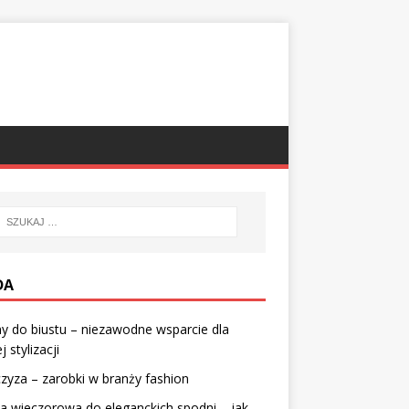
DA
 do biustu – niezawodne wsparcie dla
j stylizacji
zyza – zarobki w branży fashion
a wieczorowa do eleganckich spodni – jak