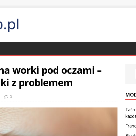
na worki pod oczami –
lki z problemem
MO
a
0
Taśmy
każde
Franc
Bluzk