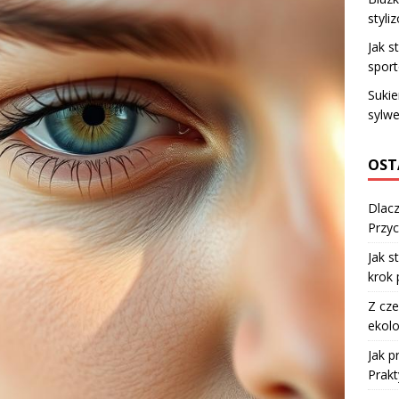
styli
Jak s
spor
Sukie
sylwe
OST
Dlacz
Przyc
Jak s
krok 
Z cze
ekolo
Jak 
Prakt