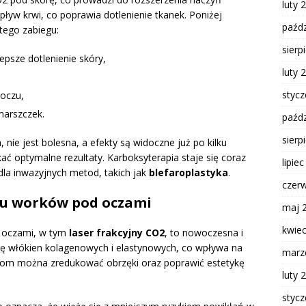
luty 
pływ krwi, co poprawia dotlenienie tkanek. Poniżej
paźdz
tego zabiegu:
sierp
epsze dotlenienie skóry,
luty 
styc
 oczu,
marszczek.
paźdz
sierp
ie jest bolesna, a efekty są widoczne już po kilku
kać optymalne rezultaty. Karboksyterapia staje się coraz
lipie
dla inwazyjnych metod, takich jak
blefaroplastyka
.
czer
iu worków pod oczami
maj 
kwie
 oczami, w tym
laser frakcyjny CO2
, to nowoczesna i
ję włókien kolagenowych i elastynowych, co wpływa na
marz
egom można zredukować obrzęki oraz poprawić estetykę
luty 
styc