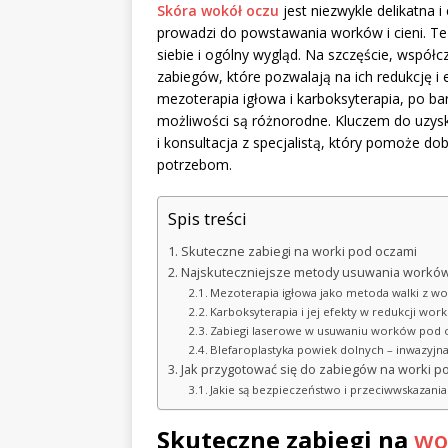
Skóra wokół oczu
jest niezwykle delikatna i
prowadzi do powstawania worków i cieni. T
siebie i ogólny wygląd. Na szczęście, współ
zabiegów, które pozwalają na ich redukcję i 
mezoterapia igłowa i karboksyterapia, po bar
możliwości są różnorodne. Kluczem do uzys
i konsultacja z specjalistą, który pomoże d
potrzebom.
Spis treści
Skuteczne zabiegi na worki pod oczami
Najskuteczniejsze metody usuwania workó
Mezoterapia igłowa jako metoda walki z w
Karboksyterapia i jej efekty w redukcji wo
Zabiegi laserowe w usuwaniu worków pod 
Blefaroplastyka powiek dolnych – inwazyj
Jak przygotować się do zabiegów na worki p
Jakie są bezpieczeństwo i przeciwwskazani
Skuteczne zabiegi na
wo