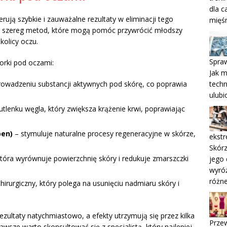
dla c
rują szybkie i zauważalne rezultaty w eliminacji tego
mięś
a szereg metod, które mogą pomóc przywrócić młodszy
kolicy oczu.
Spraw
orki pod oczami:
Jak m
techn
owadzeniu substancji aktywnych pod skórę, co poprawia
ulubi
lenku węgla, który zwiększa krążenie krwi, poprawiając
pen)
– stymuluje naturalne procesy regeneracyjne w skórze,
ekstr
Skórz
która wyrównuje powierzchnię skóry i redukuje zmarszczki
jego 
wyróż
różn
hirurgiczny, który polega na usunięciu nadmiaru skóry i
zultaty natychmiastowo, a efekty utrzymują się przez kilka
Przew
wsze warto skonsultować się z specjalistą, który najlepiej