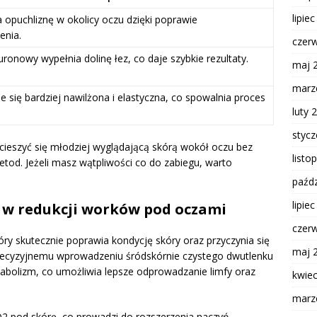
lipie
 opuchliznę w okolicy oczu dzięki poprawie
enia.
czer
uronowy wypełnia dolinę łez, co daje szybkie rezultaty.
maj 
marz
je się bardziej nawilżona i elastyczna, co spowalnia proces
luty 
styc
cieszyć się młodziej wyglądającą skórą wokół oczu bez
listo
tod. Jeżeli masz wątpliwości co do zabiegu, warto
paźdz
lipie
y w redukcji worków pod oczami
czer
óry skutecznie poprawia kondycję skóry oraz przyczynia się
maj 
precyzyjnemu wprowadzeniu śródskórnie czystego dwutlenku
abolizm, co umożliwia lepsze odprowadzanie limfy oraz
kwie
marz
O2 pod skórę, co prowadzi do rozszerzenia naczyń