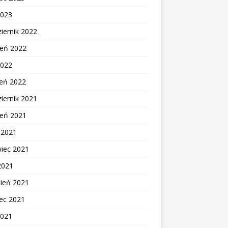
2023
iernik 2022
ień 2022
2022
zeń 2022
iernik 2021
ień 2021
c 2021
wiec 2021
2021
cień 2021
ec 2021
2021