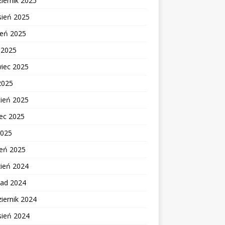
iernik 2025
sień 2025
ień 2025
c 2025
wiec 2025
2025
cień 2025
ec 2025
2025
zeń 2025
zień 2024
pad 2024
iernik 2024
sień 2024