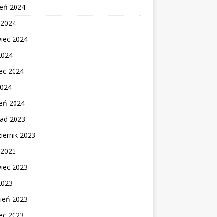
ień 2024
c 2024
wiec 2024
2024
ec 2024
2024
zeń 2024
pad 2023
iernik 2023
c 2023
wiec 2023
2023
cień 2023
ec 2023