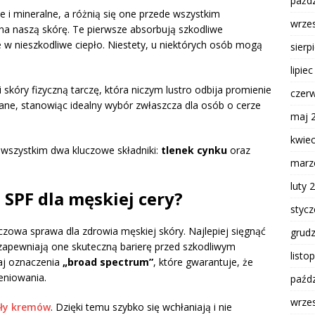
paźdz
e i mineralne, a różnią się one przede wszystkim
wrze
na naszą skórę. Te pierwsze absorbują szkodliwe
 w nieszkodliwe ciepło. Niestety, u niektórych osób mogą
sierp
lipie
i skóry fizyczną tarczę, która niczym lustro odbija promienie
czer
wane, stanowiąc idealny wybór zwłaszcza dla osób o cerze
maj 
kwie
 wszystkim dwa kluczowe składniki:
tlenek cynku
oraz
marz
luty 
SPF dla męskiej cery?
styc
zowa sprawa dla zdrowia męskiej skóry. Najlepiej sięgnąć
grud
zapewniają one skuteczną barierę przed szkodliwym
listo
kaj oznaczenia
„broad spectrum”
, które gwarantuje, że
eniowania.
paźdz
wrze
ły kremów
. Dzięki temu szybko się wchłaniają i nie