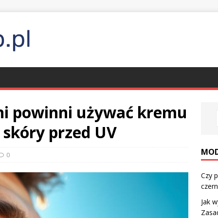
ni powinni używać kremu
 skóry przed UV
MO
0
Czy p
czern
Jak w
Zasad