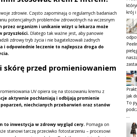
który
krój 
swoje zdrowie. Często zapominają o regularnych badaniach
ywaniu potencjalnych problemów zdrowotnych na wczesnym
 przez organizm i unikanie wizyt u lekarza może
 przyszłości.
Dlatego tak ważne jest, aby panowie
odpow
zili zdrowy tryb życia i nie bagatelizowali żadnych
Peel
 i odpowiednie leczenie to najlepsza droga do
pielę
cia.
naszą
zasta
oni skórę przed promieniowaniem
Prak
romieniowania UV opiera się na stosowaniu kremu z
Jak d
je aktywnie pochłaniają i odbijają promienie
To py
o poparzeń, niechcianych przebarwień oraz stanów
podc
…
m to inwestycja w zdrowy wygląd cery.
Pomaga on
akże stanowi tarczę przeciwko fotostarzeniu – procesowi