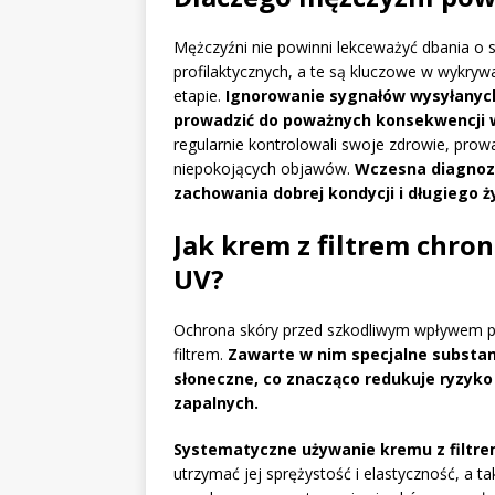
Mężczyźni nie powinni lekceważyć dbania o 
profilaktycznych, a te są kluczowe w wykr
etapie.
Ignorowanie sygnałów wysyłanych
prowadzić do poważnych konsekwencji w
regularnie kontrolowali swoje zdrowie, prowad
niepokojących objawów.
Wczesna diagnoza
zachowania dobrej kondycji i długiego ży
Jak krem z filtrem chr
UV?
Ochrona skóry przed szkodliwym wpływem p
filtrem.
Zawarte w nim specjalne substanc
słoneczne, co znacząco redukuje ryzyk
zapalnych.
Systematyczne używanie kremu z filtre
utrzymać jej sprężystość i elastyczność, a t