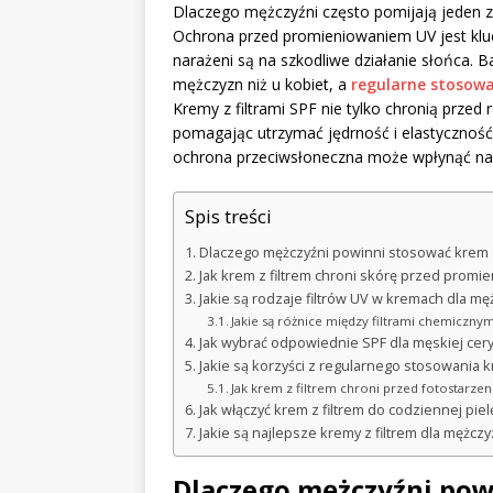
Dlaczego mężczyźni często pomijają jeden z
Ochrona przed promieniowaniem UV jest klucz
narażeni są na szkodliwe działanie słońca. 
mężczyzn niż u kobiet, a
regularne stosow
Kremy z filtrami SPF nie tylko chronią przed 
pomagając utrzymać jędrność i elastyczność 
ochrona przeciwsłoneczna może wpłynąć na z
Spis treści
Dlaczego mężczyźni powinni stosować krem z
Jak krem z filtrem chroni skórę przed prom
Jakie są rodzaje filtrów UV w kremach dla mę
Jakie są różnice między filtrami chemiczny
Jak wybrać odpowiednie SPF dla męskiej cer
Jakie są korzyści z regularnego stosowania k
Jak krem z filtrem chroni przed fotostarze
Jak włączyć krem z filtrem do codziennej piel
Jakie są najlepsze kremy z filtrem dla mężcz
Dlaczego mężczyźni pow