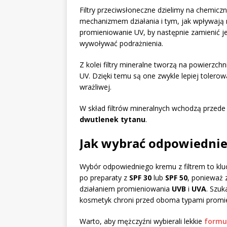
Filtry przeciwsłoneczne dzielimy na chemiczn
mechanizmem działania i tym, jak wpływają 
promieniowanie UV, by następnie zamienić je
wywoływać podrażnienia.
Z kolei filtry mineralne tworzą na powierzchn
UV. Dzięki temu są one zwykle lepiej tolero
wrażliwej.
W skład filtrów mineralnych wchodzą przede
dwutlenek tytanu
.
Jak wybrać odpowiednie 
Wybór odpowiedniego kremu z filtrem to kluc
po preparaty z
SPF 30
lub
SPF 50
, ponieważ 
działaniem promieniowania
UVB
i
UVA
. Szu
kosmetyk chroni przed oboma typami promi
Warto, aby mężczyźni wybierali lekkie
formu