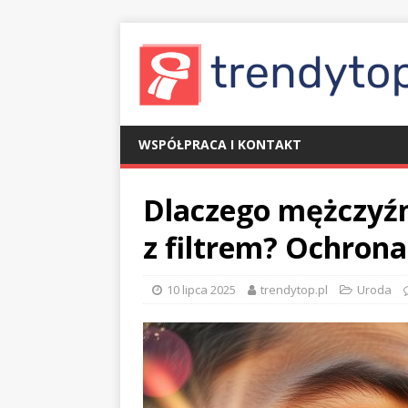
WSPÓŁPRACA I KONTAKT
Dlaczego mężczyź
z filtrem? Ochrona
10 lipca 2025
trendytop.pl
Uroda