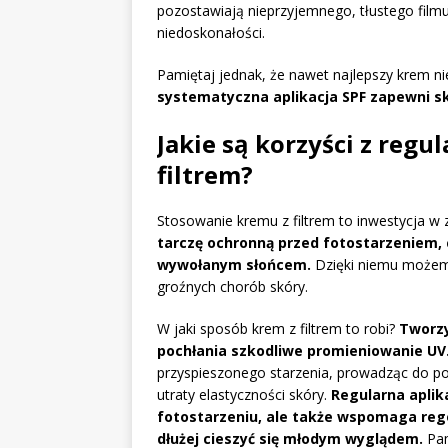
pozostawiają nieprzyjemnego, tłustego filmu,
niedoskonałości.
Pamiętaj jednak, że nawet najlepszy krem nie
systematyczna aplikacja SPF zapewni sk
Jakie są korzyści z reg
filtrem?
Stosowanie kremu z filtrem to inwestycja w 
tarczę ochronną przed fotostarzeniem, 
wywołanym słońcem.
Dzięki niemu możem
groźnych chorób skóry.
W jaki sposób krem z filtrem to robi?
Tworzy
pochłania szkodliwe promieniowanie UV
przyspieszonego starzenia, prowadząc do p
utraty elastyczności skóry.
Regularna aplik
fotostarzeniu, ale także wspomaga rege
dłużej cieszyć się młodym wyglądem.
Pam