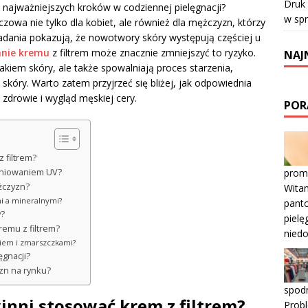
Druk
 najważniejszych kroków w codziennej pielęgnacji?
w sp
owa nie tylko dla kobiet, ale również dla mężczyzn, którzy
Badania pokazują, że nowotwory skóry występują częściej u
anie kremu
z filtrem może znacznie zmniejszyć to ryzyko.
NAJ
rakiem skóry, ale także spowalniają proces starzenia,
skóry. Warto zatem przyjrzeć się bliżej, jak odpowiednia
drowie i wygląd męskiej cery.
POR
 filtrem?
prom
ieniowaniem UV?
żczyzn?
Wita
mi a mineralnymi?
pant
y?
pielę
remu z filtrem?
nied
niem i zmarszczkami?
ęgnacji?
yzn na rynku?
spodn
inni stosować krem z filtrem?
Prob