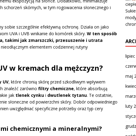
anemu ekspozycją na słońce. Dodatkowo, minimalizuje
ciepł
 schorzeń skórnych, w tym rogowacenia słonecznego i
Sukie
mody.
chro
y sobie szczególnie efektywną ochronę. Działa on jako
eniom UVA i UVB wnikanie do komórek skóry.
W ten sposób
, takimi jak zmarszczki, przesuszenie i utrata
ARC
 nieodłącznym elementem codziennej rutyny
lipie
w UV w kremach dla mężczyzn?
czer
maj 
ry UV
, które chronią skórę przed szkodliwym wpływem
kwie
ch znaleźć zarówno
filtry chemiczne
, które absorbują
takie jak
tlenek cynku
i
dwutlenek tytanu
. Te ostatnie,
marz
omienie słoneczne od powierzchni skóry. Dobór odpowiedniego
luty 
winien uwzględniać specyficzne potrzeby oraz typ cery
styc
grud
ami chemicznymi a mineralnymi?