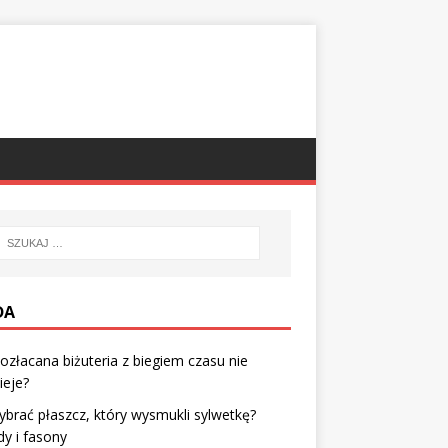
DA
ozłacana biżuteria z biegiem czasu nie
ieje?
ybrać płaszcz, który wysmukli sylwetkę?
y i fasony