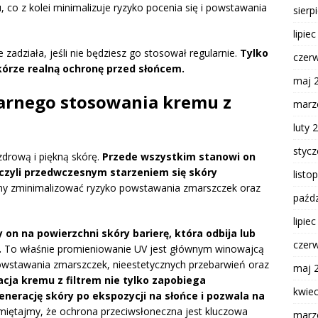
 co z kolei minimalizuje ryzyko pocenia się i powstawania
sierp
lipie
 zadziała, jeśli nie będziesz go stosował regularnie.
Tylko
czer
órze realną ochronę przed słońcem.
maj 
ularnego stosowania kremu z
marz
luty 
styc
zdrową i piękną skórę.
Przede wszystkim stanowi on
czyli przedwczesnym starzeniem się skóry
listo
y zminimalizować ryzyko powstawania zmarszczek oraz
paźdz
lipie
 on na powierzchni skóry barierę, która odbija lub
czer
.
To właśnie promieniowanie UV jest głównym winowajcą
owstawania zmarszczek, nieestetycznych przebarwień oraz
maj 
acja kremu z filtrem nie tylko zapobiega
kwie
nerację skóry po ekspozycji na słońce i pozwala na
iętajmy, że ochrona przeciwsłoneczna jest kluczowa
marz