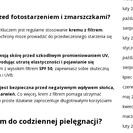
luty 
rzed fotostarzeniem i zmarszczkami?
paźdz
sierp
Kluczem jest regularne stosowanie
kremu z filtrem
.
 ochrony może prowadzić do przedwczesnego starzenia się
luty 
styc
 Twoją skórę przed szkodliwym promieniowaniem UV,
paźdz
odując utratę elastyczności i pojawianie się
sierp
m z wysokim filtrem
SPF 50
, zapewniasz sobie skuteczną
 i UVB.
lipie
czer
ra jest bezpieczna przed negatywnym wpływem słońca,
arwień.
Co więcej, krem z filtrem pomaga utrzymać
maj 
o proste działanie zaprocentuje długotrwałymi korzyściami
kwie
marz
em do codziennej pielęgnacji?
luty 