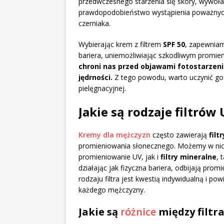
przedwczesnego starzenia się skóry, wywoł
prawdopodobieństwo wystąpienia poważnych
czerniaka.
Wybierając krem z filtrem
SPF 50
, zapewniam
bariera, uniemożliwiając szkodliwym promi
chroni nas przed objawami fotostarzenia
jędrności.
Z tego powodu, warto uczynić go
pielęgnacyjnej.
Jakie są rodzaje filtró
Kremy dla mężczyzn
często zawierają
filt
promieniowania słonecznego. Możemy w ni
promieniowanie UV, jak i
filtry mineralne
, 
działając jak fizyczna bariera, odbijają pr
rodzaju filtra jest kwestią indywidualną i po
każdego mężczyzny.
Jakie są
różnice
między filtr