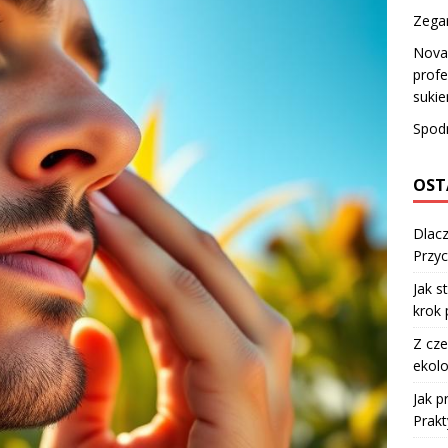
Zegar
Nova 
profe
sukie
Spod
OST
Dlacz
Przyc
Jak s
krok 
Z cze
ekolo
Jak 
Prakt