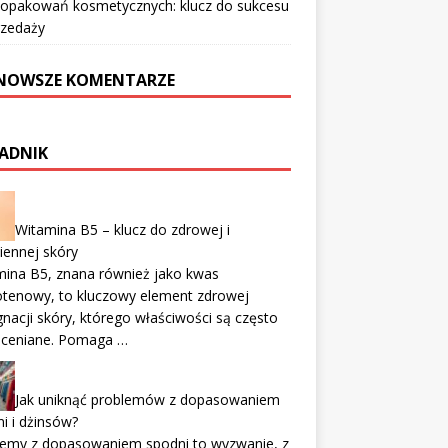
 opakowań kosmetycznych: klucz do sukcesu
rzedaży
NOWSZE KOMENTARZE
ADNIK
Witamina B5 – klucz do zdrowej i
iennej skóry
mina B5, znana również jako kwas
otenowy, to kluczowy element zdrowej
gnacji skóry, którego właściwości są często
oceniane. Pomaga …
Jak uniknąć problemów z dopasowaniem
i i dżinsów?
lemy z dopasowaniem spodni to wyzwanie, z