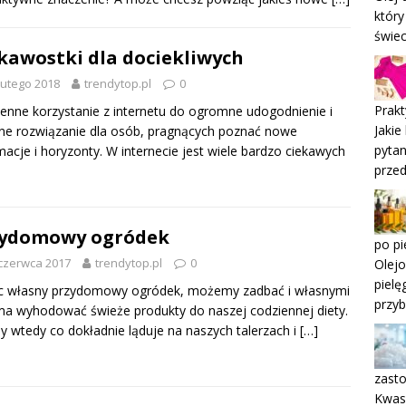
który
świec
kawostki dla dociekliwych
lutego 2018
trendytop.pl
0
Prakt
enne korzystanie z internetu do ogromne udogodnienie i
Jakie
ne rozwiązanie dla osób, pragnących poznać nowe
pytan
macje i horyzonty. W internecie jest wiele bardzo ciekawych
przed
zydomowy ogródek
po pi
czerwca 2017
trendytop.pl
0
Olejo
pielę
c własny przydomowy ogródek, możemy zadbać i własnymi
przyb
a wyhodować świeże produkty do naszej codziennej diety.
 wtedy co dokładnie ląduje na naszych talerzach i
[…]
zast
Kwas 