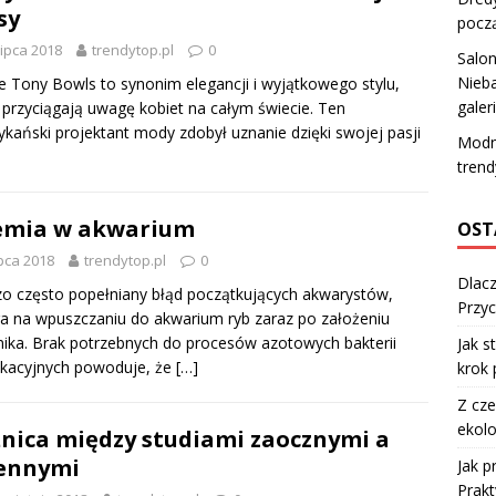
sy
pocz
lipca 2018
trendytop.pl
0
Salo
Nieba
e Tony Bowls to synonim elegancji i wyjątkowego stylu,
galer
 przyciągają uwagę kobiet na całym świecie. Ten
kański projektant mody zdobył uznanie dzięki swojej pasji
Modne
trend
emia w akwarium
OST
ipca 2018
trendytop.pl
0
Dlacz
o często popełniany błąd początkujących akwarystów,
Przyc
a na wpuszczaniu do akwarium ryb zaraz po założeniu
nika. Brak potrzebnych do procesów azotowych bakterii
Jak s
fikacyjnych powoduje, że
[…]
krok 
Z cze
ekolo
nica między studiami zaocznymi a
ennymi
Jak 
Prakt