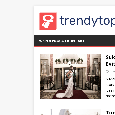
WSPÓŁPRACA I KONTAKT
Suk
Evi
3 s
Sukie
który
ideal
moż
Ton