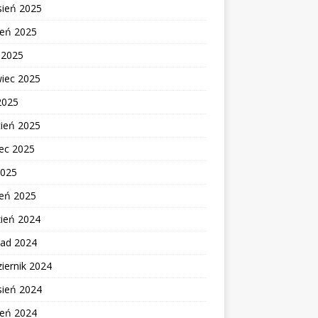
sień 2025
ień 2025
c 2025
wiec 2025
2025
cień 2025
ec 2025
2025
zeń 2025
zień 2024
pad 2024
iernik 2024
sień 2024
ień 2024