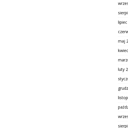
wrze
sierp
lipie
czer
maj 
kwie
marz
luty 
styc
grud
listo
paźdz
wrze
sierp