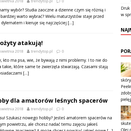
kwietnia 2018
trendytop.pl
0
Druk
amy wybór? Studia zaoczne a dzienne czym się różnią i
w sp
 bardziej warto wybrać? Wielu maturzystów staje przed
 dylematem i kieruje się najczęściej
[…]
NAJ
ożyty atakują!
POR
kwietnia 2018
trendytop.pl
0
, kto ma psa, wie, że bywają z nimi problemy. I to nie do
 takie, które same te zwierzęta stwarzają. Czasami stają
osiadaczami
[…]
skóry
Peeli
zdob
pielę
by dla amatorów leśnych spacerów
kwietnia 2018
trendytop.pl
0
asu! Szukasz nowego hobby? Jesteś amatorem spacerów na
skute
ym powietrzu, ale chcesz nadać temu zajęciu jakieś
Olej 
ktywne znaczenie? A może chcesz powziąć jakieś nowe
[…]