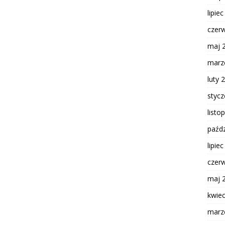
lipie
czer
maj 
marz
luty 
styc
listo
paźdz
lipie
czer
maj 
kwie
marz