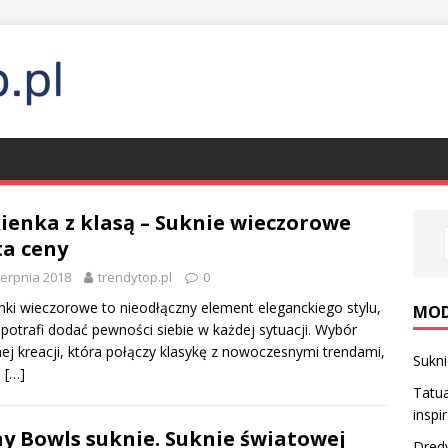
ienka z klasą – Suknie wieczorowe
ta ceny
ierpnia 2018
trendytop.pl
0
nki wieczorowe to nieodłączny element eleganckiego stylu,
MO
 potrafi dodać pewności siebie w każdej sytuacji. Wybór
nej kreacji, która połączy klasykę z nowoczesnymi trendami,
Sukni
e
[…]
Tatua
inspi
y Bowls suknie. Suknie światowej
Dredy