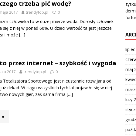
czego trzeba pić wodę?
zysku
derma
maja 2017
trendytop.pl
0
furfu
izm człowieka to w dużej mierze woda. Dorosły człowiek
a się z niej w ponad 60%. U dzieci wartość ta jest jeszcze
ARC
za i może
[…]
lipie
czer
to przez internet – szybkość i wygoda
maj 
aja 2017
trendytop.pl
0
kwie
a Totalizatora Sportowego jest nieustannie rozwijana od
 już dekad. W ciągu wszystkich tych lat pojawiło się w niej
marz
two nowych gier, zaś sama firma
[…]
luty 
styc
»
grud
paźdz