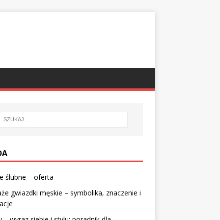
DA
e ślubne – oferta
że gwiazdki męskie – symbolika, znaczenie i
racje
 – wyraz siebie i stylu: poradnik dla