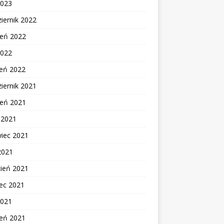
2023
iernik 2022
ień 2022
2022
zeń 2022
iernik 2021
ień 2021
c 2021
wiec 2021
2021
cień 2021
ec 2021
2021
zeń 2021