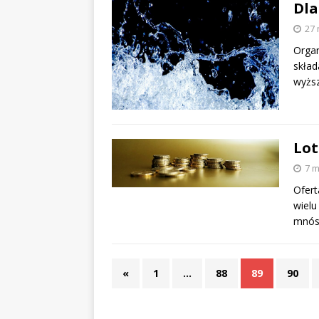
Dla
27 
Organ
skład
wyżs
Lot
7 m
Ofert
wielu
mnós
«
1
…
88
89
90