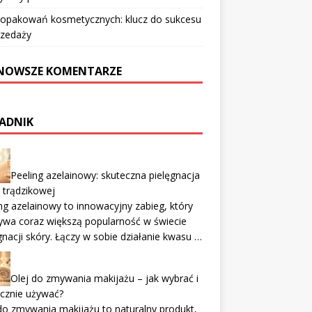
 opakowań kosmetycznych: klucz do sukcesu
rzedaży
NOWSZE KOMENTARZE
ADNIK
Peeling azelainowy: skuteczna pielęgnacja
 trądzikowej
ng azelainowy to innowacyjny zabieg, który
ywa coraz większą popularność w świecie
gnacji skóry. Łączy w sobie działanie kwasu …
Olej do zmywania makijażu – jak wybrać i
cznie używać?
do zmywania makijażu to naturalny produkt,