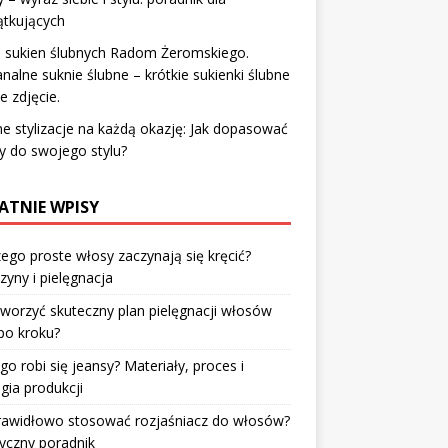
ątkujących
n sukien ślubnych Radom Żeromskiego.
nalne suknie ślubne – krótkie sukienki ślubne
ie zdjęcie.
 stylizacje na każdą okazję: Jak dopasować
y do swojego stylu?
ATNIE WPISY
ego proste włosy zaczynają się kręcić?
zyny i pielęgnacja
tworzyć skuteczny plan pielęgnacji włosów
po kroku?
go robi się jeansy? Materiały, proces i
gia produkcji
prawidłowo stosować rozjaśniacz do włosów?
yczny poradnik