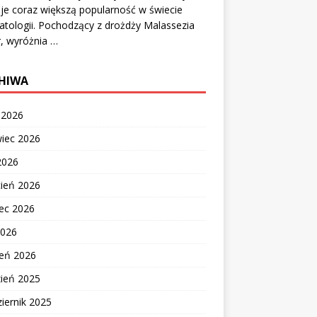
je coraz większą popularność w świecie
tologii. Pochodzący z drożdży Malassezia
r, wyróżnia …
HIWA
c 2026
wiec 2026
2026
cień 2026
ec 2026
2026
zeń 2026
zień 2025
iernik 2025