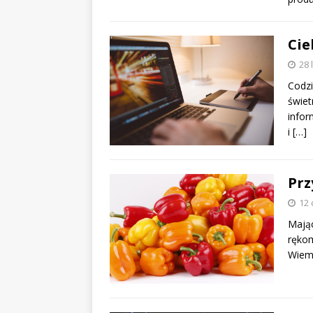
Cie
28 
Codzi
świet
infor
i
[…]
Pr
12 
Mają
rękom
Wiemy