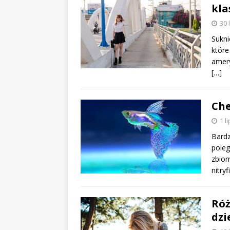
kla
30 
Sukni
które
amery
[…]
Ch
1 l
Bardz
poleg
zbior
nitry
Róż
dzi