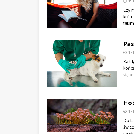
19 
Czy m
które
takim
Pas
17 
Każdy
końca
się p
Hob
17 
Do l
śwież
produ