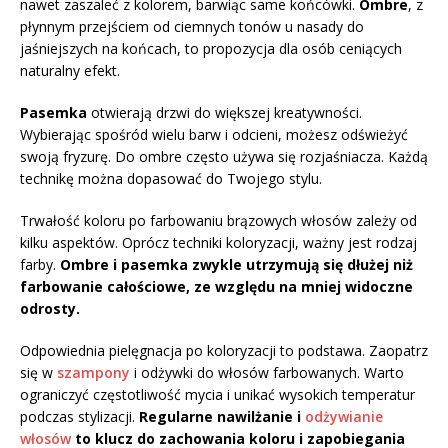
nawet zaszaleć z kolorem, barwiąc same końcówki.
Ombre
, z
płynnym przejściem od ciemnych tonów u nasady do
jaśniejszych na końcach, to propozycja dla osób ceniących
naturalny efekt.
Pasemka
otwierają drzwi do większej kreatywności.
Wybierając spośród wielu barw i odcieni, możesz odświeżyć
swoją fryzurę. Do ombre często używa się rozjaśniacza. Każdą
technikę można dopasować do Twojego stylu.
Trwałość koloru po farbowaniu brązowych włosów zależy od
kilku aspektów. Oprócz techniki koloryzacji, ważny jest rodzaj
farby.
Ombre i pasemka zwykle utrzymują się dłużej niż
farbowanie całościowe, ze względu na mniej widoczne
odrosty.
Odpowiednia pielęgnacja po koloryzacji to podstawa. Zaopatrz
się w
szampony
i odżywki do włosów farbowanych. Warto
ograniczyć częstotliwość mycia i unikać wysokich temperatur
podczas stylizacji.
Regularne nawilżanie i
odżywianie
włosów
to klucz do zachowania koloru i zapobiegania