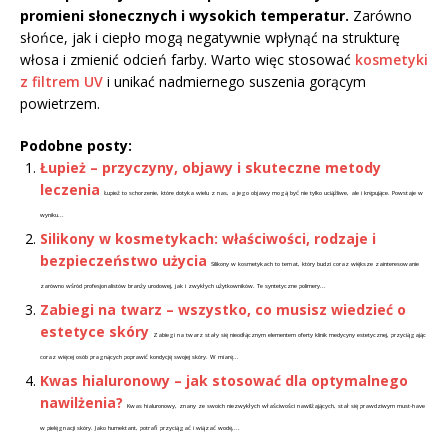
promieni słonecznych i wysokich temperatur.
Zarówno
słońce, jak i ciepło mogą negatywnie wpłynąć na strukturę
włosa i zmienić odcień farby. Warto więc stosować
kosmetyki
z filtrem UV
i unikać nadmiernego suszenia gorącym
powietrzem.
Podobne posty:
Łupież – przyczyny, objawy i skuteczne metody
leczenia
Łupież to schorzenie, które dotyka wielu z nas, a jego objawy mogą być nie tylko uciążliwe, ale i krępujące. Powstaje w
wyniku...
Silikony w kosmetykach: właściwości, rodzaje i
bezpieczeństwo użycia
Silikony w kosmetykach to temat, który budzi coraz większe zainteresowanie
zarówno wśród profesjonalistów branży urodowej, jak i zwykłych użytkowników. Te syntetyczne polimery...
Zabiegi na twarz – wszystko, co musisz wiedzieć o
estetyce skóry
Zabiegi na twarz stały się nieodłącznym elementem oferty klinik medycyny estetycznej, przyciągając
coraz więcej osób pragnących poprawić kondycję swojej skóry. W miarę...
Kwas hialuronowy – jak stosować dla optymalnego
nawilżenia?
Kwas hialuronowy, znany ze swoich niezwykłych właściwości nawilżających, stał się prawdziwym must-have
w pielęgnacji skóry. Jako humektant, potrafi przyciągać i wiązać wodę,...