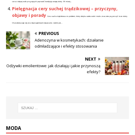
coraz więcej osób pragnących poprawić kondycję swojej skóry. W miarę...
Pielęgnacja cery suchej trądzikowej – przyczyny,
objawy i porady
Cera sucha trądzikowa to problem, który dotyka wielu osób i może znacznie pogorszyć stan skóry.
Charakteryzuje się ona nieprzyjemnymi objawami, takimi jak...
PREVIOUS
Adenozyna w kosmetykach: działanie
odmładzające i efekty stosowania
NEXT
Odżywki emolientowe: jak działają i jakie przynoszą
efekty?
MODA