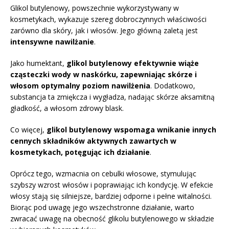
Glikol butylenowy, powszechnie wykorzystywany w
kosmetykach, wykazuje szereg dobroczynnych właściwości
zarówno dla skóry, jak i włosów. Jego główną zaletą jest
intensywne nawilżanie
.
Jako humektant,
glikol butylenowy efektywnie wiąże
cząsteczki wody w naskórku, zapewniając skórze i
włosom optymalny poziom nawilżenia
. Dodatkowo,
substancja ta zmiękcza i wygładza, nadając skórze aksamitną
gładkość, a włosom zdrowy blask.
Co więcej,
glikol butylenowy wspomaga wnikanie innych
cennych składników aktywnych zawartych w
kosmetykach, potęgując ich działanie
.
Oprócz tego, wzmacnia on cebulki włosowe, stymulując
szybszy wzrost włosów i poprawiając ich kondycję. W efekcie
włosy stają się silniejsze, bardziej odporne i pełne witalności.
Biorąc pod uwagę jego wszechstronne działanie, warto
zwracać uwagę na obecność glikolu butylenowego w składzie