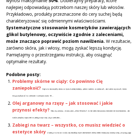
wynosi maksymalnie
50%
. Dobierajmy preparaty, które
najlepiej odpowiadają potrzebom naszej skóry lub włosów.
Przykładowo, produkty przeznaczone do cery suchej będą
charakteryzować się odmiennymi właściwościami.
Systematyczne stosowanie kosmetyków zawierających
glikol butylenowy, oczywiście zgodnie z zaleceniami,
może znacząco poprawić poziom nawilżenia.
W rezultacie,
zarówno skóra, jak i włosy, mogą zyskać lepszą kondycję.
Pamiętajmy o przestrzeganiu instrukcji, aby osiągnąć
optymalne rezultaty.
Podobne posty:
Problemy skórne w ciąży: Co powinno Cię
zaniepokoić?
Ciąża to niezwykły okres w życiu każdej kobiety, pełen radości, oczekiwań, ale także wyzwań, które
mogą wpływać na zdrowie i samopoczucie. W...
Olej arganowy na rzęsy – jak stosować i jakie
przynosi efekty?
Olej arganowy, znany jako „złoto Maroka”, to nie tylko luksusowy dodatek do kosmetyków, ale
także potężny sojusznik w pielęgnacji rzęs. Jego unikalne...
Zabiegi na twarz – wszystko, co musisz wiedzieć o
estetyce skóry
Zabiegi na twarz stały się nieodłącznym elementem oferty klinik medycyny estetycznej, przyciągając