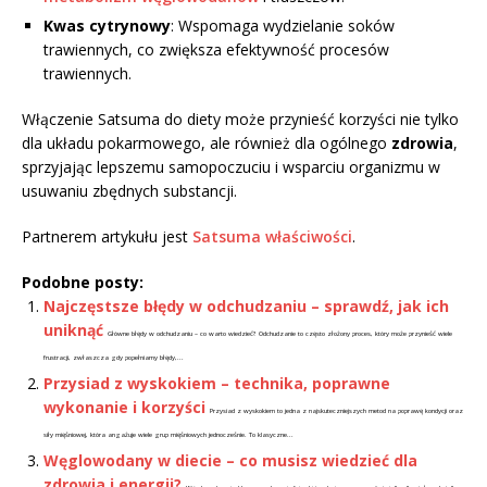
Kwas cytrynowy
: Wspomaga wydzielanie soków
trawiennych, co zwiększa efektywność procesów
trawiennych.
Włączenie Satsuma do diety może przynieść korzyści nie tylko
dla układu pokarmowego, ale również dla ogólnego
zdrowia
,
sprzyjając lepszemu samopoczuciu i wsparciu organizmu w
usuwaniu zbędnych substancji.
Partnerem artykułu jest
Satsuma właściwości
.
Podobne posty:
Najczęstsze błędy w odchudzaniu – sprawdź, jak ich
uniknąć
Główne błędy w odchudzaniu – co warto wiedzieć? Odchudzanie to często złożony proces, który może przynieść wiele
frustracji, zwłaszcza gdy popełniamy błędy,...
Przysiad z wyskokiem – technika, poprawne
wykonanie i korzyści
Przysiad z wyskokiem to jedna z najskuteczniejszych metod na poprawę kondycji oraz
siły mięśniowej, która angażuje wiele grup mięśniowych jednocześnie. To klasyczne...
Węglowodany w diecie – co musisz wiedzieć dla
zdrowia i energii?