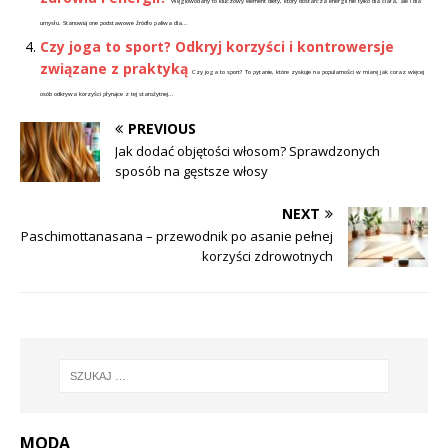
Węglowodany to kluczowy element diety, który dostarcza energii nie tylko dla ciała, ale i dla
umysłu. Stanowią one podstawowe źródło paliwa dla...
Czy joga to sport? Odkryj korzyści i kontrowersje
związane z praktyką
Czy joga to sport? To pytanie, które zyskuje na popularności w miarę jak coraz więcej
osób odkrywa korzyści płynące z tej starożytnej...
PREVIOUS
Jak dodać objętości włosom? Sprawdzonych
sposób na gęstsze włosy
NEXT
Paschimottanasana – przewodnik po asanie pełnej
korzyści zdrowotnych
MODA