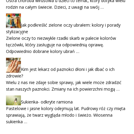
Ostra choroba wirusowa u dzieci to temat, który dotyka wielu
rodzin na całym świecie. Dzieci, z uwagi na swój …
Jak podkreślić zielone oczy ubrałem: kolory i porady
stylizacyjne
Zielone oczy to niezwykle rzadki skarb w palecie kolorów
tęczówki, który zasługuje na odpowiednią oprawę.
Odpowiednio dobrane kolory ubrań …
Kim jest lekarz od paznokci dłoni i jak dbać o ich
zdrowie?
Wielu z nas nie zdaje sobie sprawy, jak wiele może zdradzić
stan naszych paznokci. Zmiany na ich powierzchni mogą …
Sukienka- odkryte ramiona
Pastelowe i jasne kolory odejmują lat. Pudrowy róż czy mięta
sprawiają, że twarz wygląda młodo i świeżo. Wiosenna
sukienka …