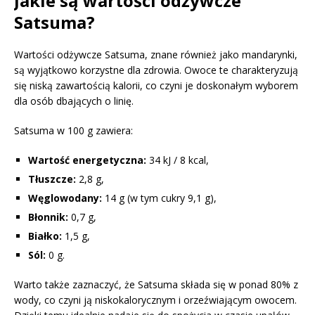
Jakie są wartości odżywcze
Satsuma?
Wartości odżywcze Satsuma, znane również jako mandarynki,
są wyjątkowo korzystne dla zdrowia. Owoce te charakteryzują
się niską zawartością kalorii, co czyni je doskonałym wyborem
dla osób dbających o linię.
Satsuma w 100 g zawiera:
Wartość energetyczna:
34 kJ / 8 kcal,
Tłuszcze:
2,8 g,
Węglowodany:
14 g (w tym cukry 9,1 g),
Błonnik:
0,7 g,
Białko:
1,5 g,
Sól:
0 g.
Warto także zaznaczyć, że Satsuma składa się w ponad 80% z
wody, co czyni ją niskokalorycznym i orzeźwiającym owocem.