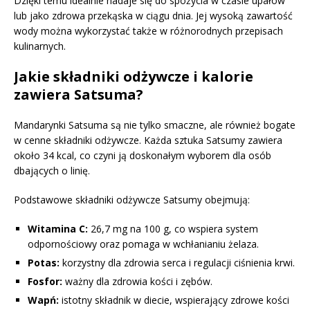
Dzięki temu idealnie nadaje się do spożycia w czasie upałów
lub jako zdrowa przekąska w ciągu dnia. Jej wysoką zawartość
wody można wykorzystać także w różnorodnych przepisach
kulinarnych.
Jakie składniki odżywcze i kalorie
zawiera Satsuma?
Mandarynki Satsuma są nie tylko smaczne, ale również bogate
w cenne składniki odżywcze. Każda sztuka Satsumy zawiera
około 34 kcal, co czyni ją doskonałym wyborem dla osób
dbających o linię.
Podstawowe składniki odżywcze Satsumy obejmują:
Witamina C:
26,7 mg na 100 g, co wspiera system
odpornościowy oraz pomaga w wchłanianiu żelaza.
Potas:
korzystny dla zdrowia serca i regulacji ciśnienia krwi.
Fosfor:
ważny dla zdrowia kości i zębów.
Wapń:
istotny składnik w diecie, wspierający zdrowe kości