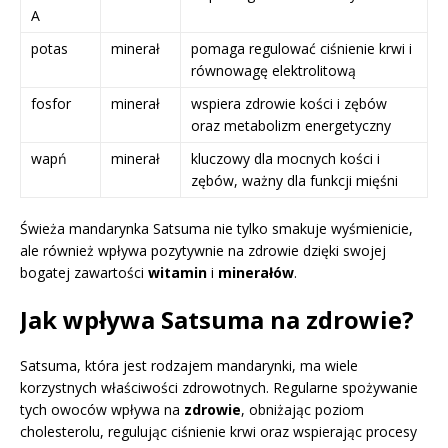
A
potas
minerał
pomaga regulować ciśnienie krwi i
równowagę elektrolitową
fosfor
minerał
wspiera zdrowie kości i zębów
oraz metabolizm energetyczny
wapń
minerał
kluczowy dla mocnych kości i
zębów, ważny dla funkcji mięśni
Świeża mandarynka Satsuma nie tylko smakuje wyśmienicie,
ale również wpływa pozytywnie na zdrowie dzięki swojej
bogatej zawartości
witamin
i
minerałów
.
Jak wpływa Satsuma na zdrowie?
Satsuma, która jest rodzajem mandarynki, ma wiele
korzystnych właściwości zdrowotnych. Regularne spożywanie
tych owoców wpływa na
zdrowie
, obniżając poziom
cholesterolu, regulując ciśnienie krwi oraz wspierając procesy