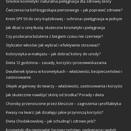
Greckie kosmetyki: naturalna pielęgnacja dla zdrowej skóry
Ćwiczenia na ból kręgosłupa piersiowego – jak poprawić zdrowie?
Krem SPF 50 do cery trądzikowej – ochrona i pielęgnacja w jednym
Jak dbać o cerę tłustą: skuteczne kosmetyki i pielęgnacja
Czy pozłacana biżuteria z biegiem czasu nie czernieje?
Stylizator włosów: Jak wybrać i efektywnie stosować?
Kolorystyka w makijażu – jak dobrać kolory do urody?
Dieta 12 godzinna – zasady, korzyści i przeciwwskazania
Dwutlenek tytanu w kosmetykach – właściwości, bezpieczeństwo i
zastosowanie
Olejek arganowy do twarzy – właściwości, zastosowania i korzyści
Jak skutecznie nawilżyć skórę od środka? Porady i dieta
Choroby przenoszone przez kleszcze – zagrożenia i profilaktyka
Kwasy na twarz: Jak działają i jakie przynoszą korzyści?
Dieta Chodakowskiej – jak schudnąć i zdrowo jeść?
Kosmetyki dla niemowląt: bezpieczeństwo, pielęgnacja i wybór