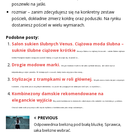
poszewki na jaśki.
rozmiar – zanim zdecydujesz się na konkretny zestaw
pościeli, dokładnie zmierz kołdrę oraz poduszki. Na rynku
dostaniesz pościel w wielu wymiarach.
Podobne posty:
Salon sukien ślubnych Venus. Ciążowa moda ślubna –
suknie ślubne ciążowe krótkie
Kreacja ślubna na ciążowy brzuszek – suknie ślubne ciążowe
krótkie Planujecie dopiero swoją uroczystość ślubną a nagle okazuje się, że jesteś w...
Drogie modowe marki.
Drogie modowe marki to nie tylko symbole luksusu, ale także wyraz
indywidualnego stylu i prestiżu. W dzisiejszych czasach, kiedy moda odgrywa kluczową...
Stylizacje z trampkami w roli głównej.
Współczesna moda nie jest sztywnym
kanonem, a łączenie poszczególnych elementów, na pozór nie pasujących do siebie jest dziś tym, co wyróżnia i...
Kombinezony damskie rekomendowane na
eleganckie wyjścia
Elegancki kombinezon to doskonała alternatywa dla sukienki czy damskiego garnituru.
Chociaż wiele osób przyzwyczaiło się do myślenia o kombinezonie jako stroju codziennym...
PREVIOUS
Odpowiednia bielizną pod białą bluzkę. Sprawca,
jaką bieliznę wybrać.