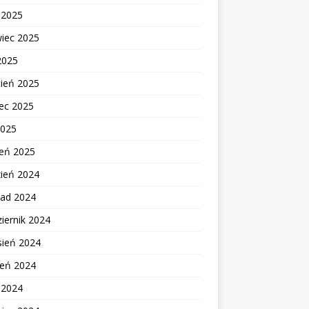
c 2025
wiec 2025
2025
cień 2025
ec 2025
2025
zeń 2025
zień 2024
pad 2024
iernik 2024
sień 2024
ień 2024
c 2024