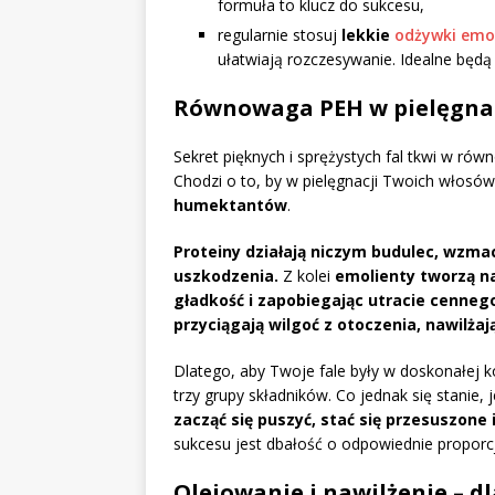
formuła to klucz do sukcesu,
regularnie stosuj
lekkie
odżywki emo
ułatwiają rozczesywanie. Idealne będą 
Równowaga PEH w pielęgnac
Sekret pięknych i sprężystych fal tkwi w ró
Chodzi o to, by w pielęgnacji Twoich włosó
humektantów
.
Proteiny działają niczym budulec, wzmac
uszkodzenia.
Z kolei
emolienty tworzą na
gładkość i zapobiegając utracie cennego
przyciągają wilgoć z otoczenia, nawilża
Dlatego, aby Twoje fale były w doskonałej ko
trzy grupy składników. Co jednak się stanie,
zacząć się puszyć, stać się przesuszone
sukcesu jest dbałość o odpowiednie proporcj
Olejowanie i nawilżenie – d