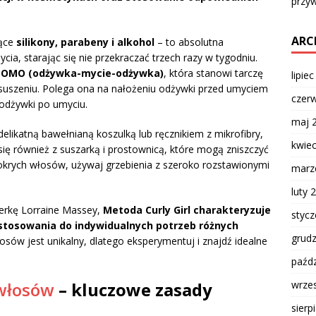
przyw
ARC
jące
silikony, parabeny i alkohol
– to absolutna
ia, starając się nie przekraczać trzech razy w tygodniu.
ę
OMO (odżywka-mycie-odżywka)
, która stanowi tarczę
lipie
suszeniu. Polega ona na nałożeniu odżywki przed umyciem
czer
odżywki po umyciu.
maj 
delikatną bawełnianą koszulką lub ręcznikiem z mikrofibry,
kwie
się również z suszarką i prostownicą, które mogą zniszczyć
okrych włosów, używaj grzebienia z szeroko rozstawionymi
marz
luty 
jerkę Lorraine Massey,
Metoda Curly Girl charakteryzuje
styc
dostosowania do indywidualnych potrzeb różnych
grud
osów jest unikalny, dlatego eksperymentuj i znajdź idealne
paźdz
wrze
 włosów
– kluczowe zasady
sierp