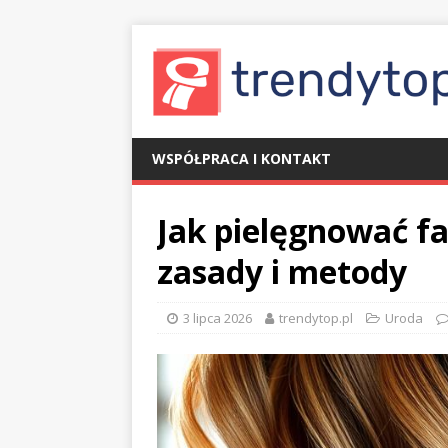
WSPÓŁPRACA I KONTAKT
Jak pielęgnować f
zasady i metody
3 lipca 2026
trendytop.pl
Uroda