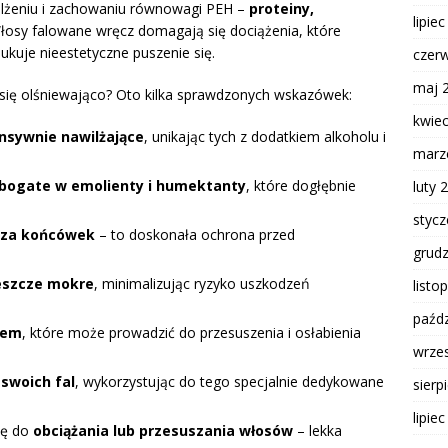
ilżeniu i zachowaniu równowagi PEH –
proteiny,
lipie
osy falowane wręcz domagają się dociążenia, które
dukuje nieestetyczne puszenie się.
czer
maj 
y się olśniewająco? Oto kilka sprawdzonych wskazówek:
kwie
nsywnie nawilżające
, unikając tych z dodatkiem alkoholu i
marz
 bogate w emolienty i humektanty
, które dogłębnie
luty 
styc
cza końcówek
– to doskonała ochrona przed
grud
jeszcze mokre
, minimalizując ryzyko uszkodzeń
listo
paźdz
zem
, które może prowadzić do przesuszenia i osłabienia
wrze
 swoich fal
, wykorzystując do tego specjalnie dedykowane
sierp
lipie
ję do
obciążania lub przesuszania włosów
– lekka