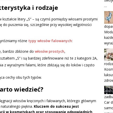
swoje
…
terystyka i rodzaje
 kształcie litery „S” – są czymś pomiędzy włosami prostymi
 do puszenia się, szczególnie przy wysokiej wilgotności
dopa
Moda 
każde
 wyróżniamy różne
typy włosów falowanych
:
wyraż
e, bardzo zbliżone do
włosów prostych
,
ztałtem „S” i są bardziej zdefiniowane niż te z kategorii 2A,
rodza
z wyraźnymi falami, które zbliżają się do loków i często
Kosme
luksu
ąca cechy obu tych typów.
zdrow
warto wiedzieć?
zadb
lęgnacji włosów kręconych i falowanych, którego głównym
Car d
h naturalnego piękna.
Kluczem do sukcesu jest
samo
ncji w kosmetykach oraz stosowanie odpowiednich