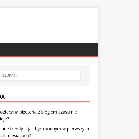
DA
ozłacana biżuteria z biegiem czasu nie
ieje?
enne trendy – jak być modnym w pierwszych
ych miesiącach?