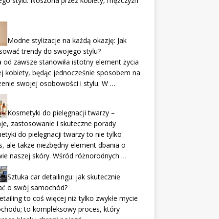
go stylu. Noszona przez kobiety, mężczyzn
Modne stylizacje na każdą okazję: Jak
sować trendy do swojego stylu?
od zawsze stanowiła istotny element życia
j kobiety, będąc jednocześnie sposobem na
enie swojej osobowości i stylu. W …
Kosmetyki do pielęgnacji twarzy –
je, zastosowanie i skuteczne porady
tyki do pielęgnacji twarzy to nie tylko
s, ale także niezbędny element dbania o
ie naszej skóry. Wśród różnorodnych …
Sztuka car detailingu: jak skutecznie
ać o swój samochód?
etailing to coś więcej niż tylko zwykłe mycie
chodu; to kompleksowy proces, który