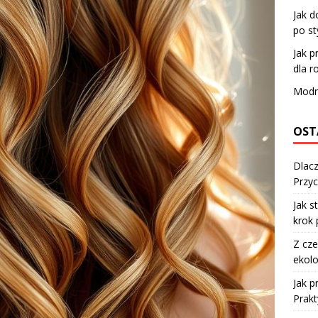
Jak d
po sty
Jak p
dla r
Modn
OST
Dlacz
Przyc
Jak s
krok 
Z cze
ekolo
Jak 
Prakt