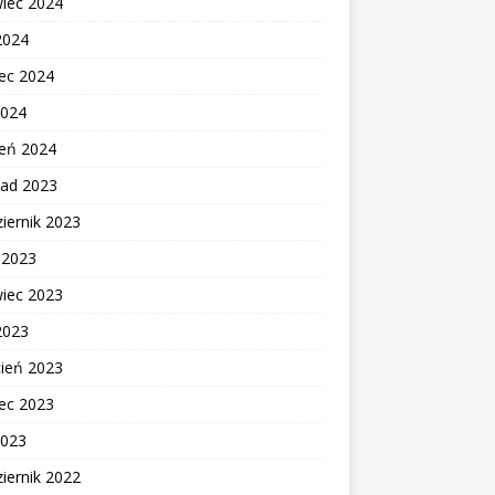
wiec 2024
2024
ec 2024
2024
zeń 2024
pad 2023
iernik 2023
c 2023
wiec 2023
2023
cień 2023
ec 2023
2023
iernik 2022