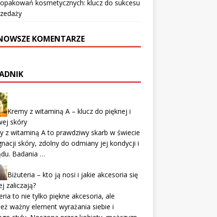
 opakowań kosmetycznych: klucz do sukcesu
rzedaży
NOWSZE KOMENTARZE
ADNIK
Kremy z witaminą A – klucz do pięknej i
ej skóry
 z witaminą A to prawdziwy skarb w świecie
gnacji skóry, zdolny do odmiany jej kondycji i
ądu. Badania …
Biżuteria – kto ją nosi i jakie akcesoria się
ej zaliczają?
eria to nie tylko piękne akcesoria, ale
eż ważny element wyrażania siebie i