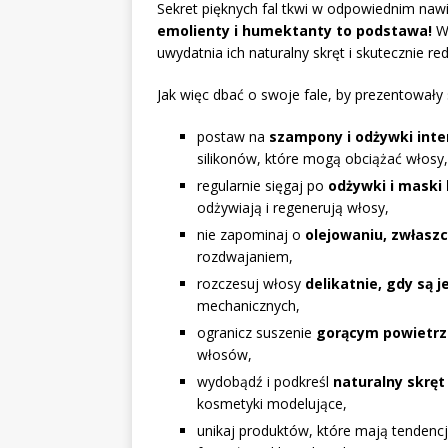
Sekret pięknych fal tkwi w odpowiednim naw
emolienty i humektanty to podstawa!
Wł
uwydatnia ich naturalny skręt i skutecznie re
Jak więc dbać o swoje fale, by prezentował
postaw na
szampony i odżywki inte
silikonów, które mogą obciążać włosy,
regularnie sięgaj po
odżywki i maski
odżywiają i regenerują włosy,
nie zapominaj o
olejowaniu, zwłasz
rozdwajaniem,
rozczesuj włosy
delikatnie, gdy są 
mechanicznych,
ogranicz suszenie
gorącym powietr
włosów,
wydobądź i podkreśl
naturalny skręt
kosmetyki modelujące,
unikaj produktów, które mają tendenc