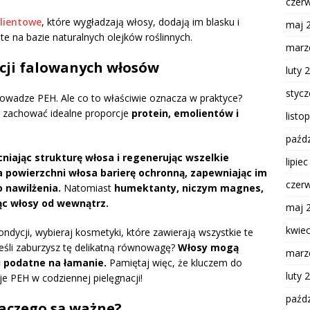
czer
lientowe
, które wygładzają włosy, dodają im blasku i
maj 
te na bazie naturalnych olejków roślinnych.
marz
ji falowanych włosów
luty 
styc
wnowadze PEH. Ale co to właściwie oznacza w praktyce?
w zachować idealne proporcje
protein, emolientów i
listo
paźdz
niając strukturę włosa i regenerując wszelkie
lipie
 powierzchni włosa barierę ochronną, zapewniając im
czer
 nawilżenia.
Natomiast
humektanty, niczym magnes,
jąc włosy od wewnątrz.
maj 
kwie
ndycji, wybieraj kosmetyki, które zawierają wszystkie te
 jeśli zaburzysz tę delikatną równowagę?
Włosy mogą
marz
 i podatne na łamanie.
Pamiętaj więc, że kluczem do
luty 
e PEH w codziennej pielęgnacji!
paźdz
laczego są ważne?