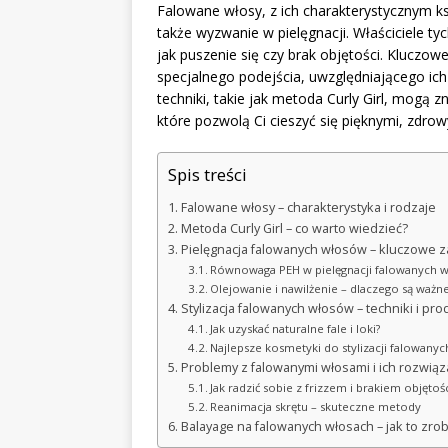
Falowane włosy, z ich charakterystycznym kszta
także wyzwanie w pielęgnacji. Właściciele ty
jak puszenie się czy brak objętości. Kluczo
specjalnego podejścia, uwzględniającego ich 
techniki, takie jak metoda Curly Girl, mogą z
które pozwolą Ci cieszyć się pięknymi, zdro
Spis treści
Falowane włosy – charakterystyka i rodzaje
Metoda Curly Girl – co warto wiedzieć?
Pielęgnacja falowanych włosów – kluczowe 
Równowaga PEH w pielęgnacji falowanych 
Olejowanie i nawilżenie – dlaczego są ważn
Stylizacja falowanych włosów – techniki i pro
Jak uzyskać naturalne fale i loki?
Najlepsze kosmetyki do stylizacji falowany
Problemy z falowanymi włosami i ich rozwiąz
Jak radzić sobie z frizzem i brakiem objętośc
Reanimacja skrętu – skuteczne metody
Balayage na falowanych włosach – jak to zrob