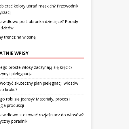
obierać kolory ubrań męskich? Przewodnik
lizacji
rawidłowo prać ubranka dziecięce? Porady
odziców
y trencz na wiosnę
ATNIE WPISY
ego proste włosy zaczynają się kręcić?
zyny i pielęgnacja
tworzyć skuteczny plan pielęgnacji włosów
po kroku?
go robi się jeansy? Materiały, proces i
gia produkcji
prawidłowo stosować rozjaśniacz do włosów?
yczny poradnik