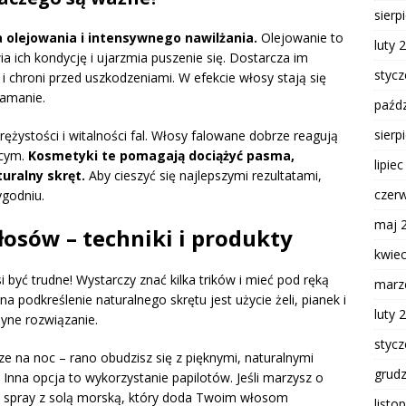
sierp
ia olejowania i intensywnego nawilżania.
Olejowanie to
luty 
a ich kondycję i ujarzmia puszenie się. Dostarcza im
styc
 chroni przed uszkodzeniami. W efekcie włosy stają się
łamanie.
paźdz
sierp
rężystości i witalności fal. Włosy falowane dobrze reagują
ącym.
Kosmetyki te pomagają dociążyć pasma,
lipie
turalny skręt.
Aby cieszyć się najlepszymi rezultatami,
czer
ygodniu.
maj 
łosów – techniki i produkty
kwie
być trudne! Wystarczy znać kilka trików i mieć pod ręką
marz
podkreślenie naturalnego skrętu jest użycie żeli, pianek i
luty 
yne rozwiązanie.
styc
e na noc – rano obudzisz się z pięknymi, naturalnymi
grud
! Inna opcja to wykorzystanie papilotów. Jeśli marzysz o
 spray z solą morską, który doda Twoim włosom
listo