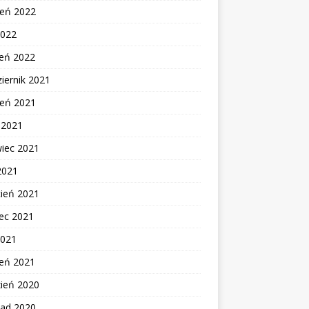
ień 2022
2022
zeń 2022
iernik 2021
ień 2021
c 2021
wiec 2021
2021
cień 2021
ec 2021
2021
zeń 2021
zień 2020
pad 2020