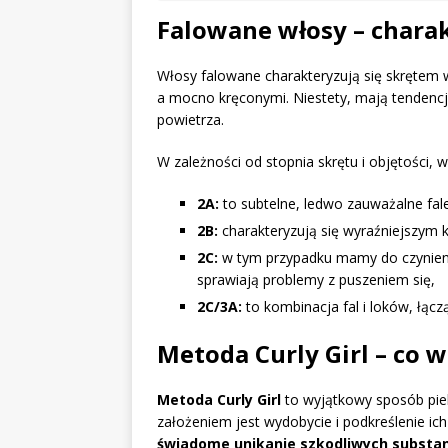
Falowane włosy – charak
Włosy falowane charakteryzują się skrętem w
a mocno kręconymi. Niestety, mają tendencję
powietrza.
W zależności od stopnia skrętu i objętości,
2A:
to subtelne, ledwo zauważalne fal
2B:
charakteryzują się wyraźniejszym ks
2C:
w tym przypadku mamy do czynienia 
sprawiają problemy z puszeniem się,
2C/3A:
to kombinacja fal i loków, łącz
Metoda Curly Girl – co 
Metoda Curly Girl
to wyjątkowy sposób pie
założeniem jest wydobycie i podkreślenie ic
świadome unikanie szkodliwych substa