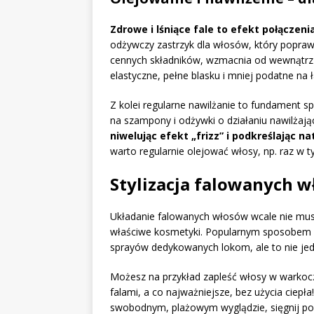
Zdrowe i lśniące fale to efekt połączen
odżywczy zastrzyk dla włosów, który poprawi
cennych składników, wzmacnia od wewnątrz i
elastyczne, pełne blasku i mniej podatne na 
Z kolei regularne nawilżanie to fundament sp
na szampony i odżywki o działaniu nawilżaj
niwelując efekt „frizz” i podkreślając na
warto regularnie olejować włosy, np. raz w t
Stylizacja falowanych w
Układanie falowanych włosów wcale nie musi 
właściwe kosmetyki. Popularnym sposobem na 
sprayów dedykowanych lokom, ale to nie jed
Możesz na przykład zapleść włosy w warkocz
falami, a co najważniejsze, bez użycia ciepła
swobodnym, plażowym wyglądzie, sięgnij po