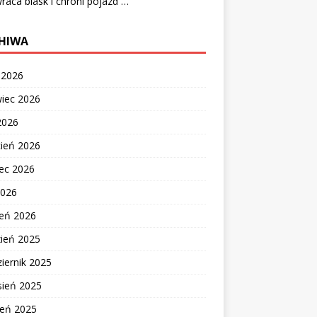
raca blask i chroni pojazd …
HIWA
c 2026
wiec 2026
2026
cień 2026
ec 2026
2026
zeń 2026
zień 2025
iernik 2025
sień 2025
ień 2025