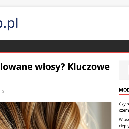
alowane włosy? Kluczowe
MO
0
Czy p
czern
Wios
ciepł