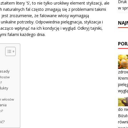
Druk
łtem litery 'S’, to nie tylko urokliwy element stylizacji, ale
w sp
ch naturalnych fal często zmagają się z problemami takimi
we jest zrozumienie, że falowane włosy wymagają
unikalne potrzeby. Odpowiednia pielęgnacja, stylizacja i
NAJ
nacząco wpłynąć na ich kondycję i wygląd. Odkryj tajniki,
wymi falami każdego dnia.
POR
zasady
zdrow
włosów
Kremy
e?
pielę
dukty
wygl
ch włosów
ania
do ni
i?
Biżut
równi
ić?