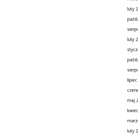
luty 
paźdz
sierp
luty 
styc
paźdz
sierp
lipie
czer
maj 
kwie
marz
luty 