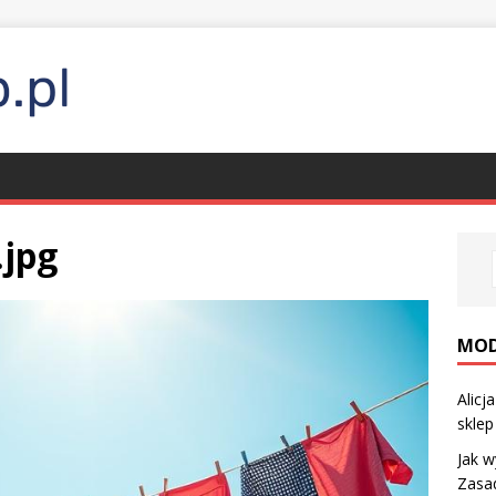
.jpg
MO
Alicj
sklep
Jak w
Zasad