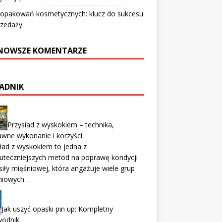
 opakowań kosmetycznych: klucz do sukcesu
rzedaży
NOWSZE KOMENTARZE
ADNIK
Przysiad z wyskokiem – technika,
wne wykonanie i korzyści
iad z wyskokiem to jedna z
uteczniejszych metod na poprawę kondycji
siły mięśniowej, która angażuje wiele grup
niowych …
Jak uszyć opaski pin up: Kompletny
wodnik