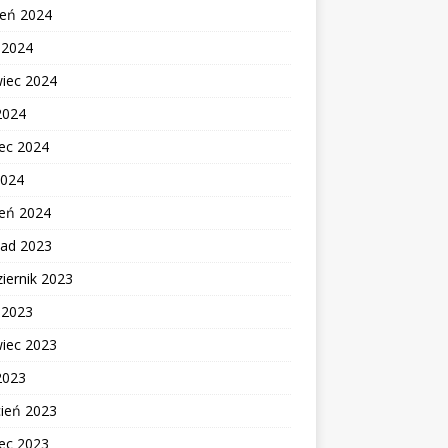
ień 2024
c 2024
wiec 2024
2024
ec 2024
2024
zeń 2024
pad 2023
iernik 2023
c 2023
wiec 2023
2023
cień 2023
ec 2023