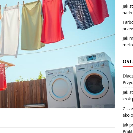
Jak s
nadru
Farbo
prze
Jak m
metod
OST
Dlacz
Przyc
Jak s
krok 
Z cze
ekolo
Jak 
Prakt