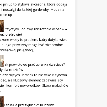
i pin up to stylowe akcesoria, które dodają
 i nostalgii do każdej garderoby. Moda na
i pin up …
Przyczyny i objawy zniszczenia włosów –
bać o zdrowie?
czone włosy to problem, który dotyka wielu
, a jego przyczyny mogą być różnorodne –
ewłaściwej pielęgnacji, …
Jak prawidłowo prać ubranka dziecięce?
y dla rodziców
e dziecięcych ubranek to nie tylko rutynowa
ość, ale kluczowy element zapewniający
wie i komfort noworodków. Skóra maluchów
…
Tatuaż a przeziębienie: Kluczowe