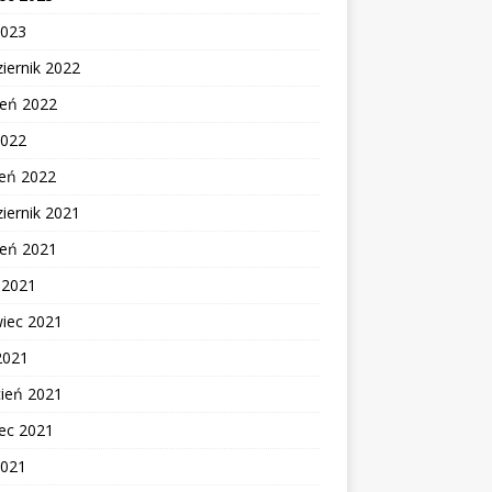
2023
iernik 2022
ień 2022
2022
zeń 2022
iernik 2021
ień 2021
c 2021
wiec 2021
2021
cień 2021
ec 2021
2021