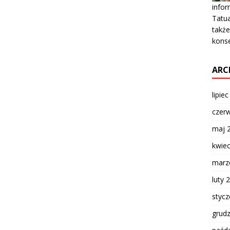
infor
Tatua
także
kons
ARC
lipie
czer
maj 
kwie
marz
luty 
styc
grud