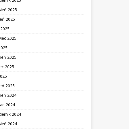
iernik 2025
sień 2025
ień 2025
c 2025
wiec 2025
2025
cień 2025
ec 2025
2025
zeń 2025
zień 2024
pad 2024
iernik 2024
sień 2024