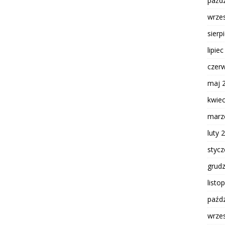
paźdz
wrze
sierp
lipie
czer
maj 
kwie
marz
luty 
styc
grud
listo
paźdz
wrze