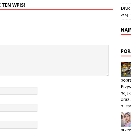
 TEN WPIS!
Druk
w sp
NAJ
POR
popra
Przys
najsk
oraz 
mięś
prze