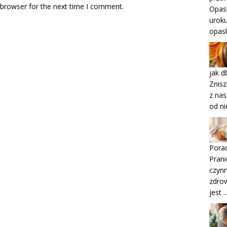
 browser for the next time I comment.
Opask
uroku
opask
jak d
Znisz
z nas
od ni
Porad
Prani
czynn
zdro
jest 