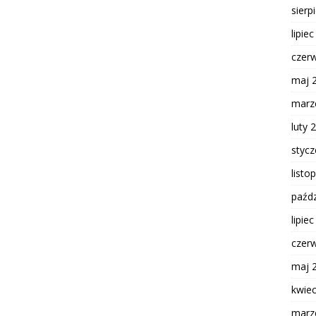
sierp
lipie
czer
maj 
marz
luty 
styc
listo
paźdz
lipie
czer
maj 
kwie
marz