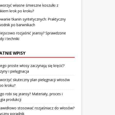
tworzyć własne śmieszne koszulki z
kiem krok po kroku?
wanie tkanin syntetycznych: Praktyczny
wodnik po barwnikach
iejscowo rozjaśnić jeansy? Sprawdzone
y i techniki
ATNIE WPISY
ego proste włosy zaczynają się kręcić?
zyny i pielęgnacja
tworzyć skuteczny plan pielęgnacji włosów
po kroku?
go robi się jeansy? Materiały, proces i
gia produkcji
prawidłowo stosować rozjaśniacz do włosów?
yczny poradnik