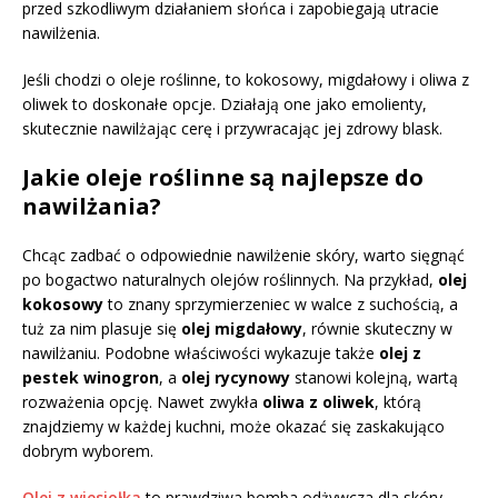
przed szkodliwym działaniem słońca i zapobiegają utracie
nawilżenia.
Jeśli chodzi o oleje roślinne, to kokosowy, migdałowy i oliwa z
oliwek to doskonałe opcje. Działają one jako emolienty,
skutecznie nawilżając cerę i przywracając jej zdrowy blask.
Jakie oleje roślinne są najlepsze do
nawilżania?
Chcąc zadbać o odpowiednie nawilżenie skóry, warto sięgnąć
po bogactwo naturalnych olejów roślinnych. Na przykład,
olej
kokosowy
to znany sprzymierzeniec w walce z suchością, a
tuż za nim plasuje się
olej migdałowy
, równie skuteczny w
nawilżaniu. Podobne właściwości wykazuje także
olej z
pestek winogron
, a
olej rycynowy
stanowi kolejną, wartą
rozważenia opcję. Nawet zwykła
oliwa z oliwek
, którą
znajdziemy w każdej kuchni, może okazać się zaskakująco
dobrym wyborem.
Olej z wiesiołka
to prawdziwa bomba odżywcza dla skóry,