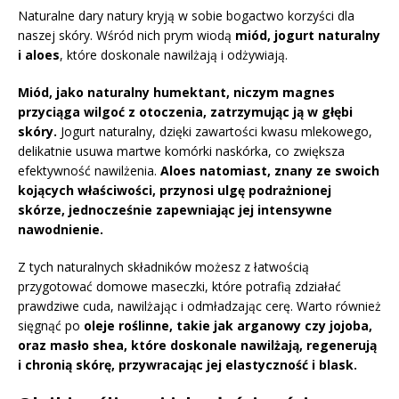
Naturalne dary natury kryją w sobie bogactwo korzyści dla
naszej skóry. Wśród nich prym wiodą
miód, jogurt naturalny
i aloes
, które doskonale nawilżają i odżywiają.
Miód, jako naturalny humektant, niczym magnes
przyciąga wilgoć z otoczenia, zatrzymując ją w głębi
skóry.
Jogurt naturalny, dzięki zawartości kwasu mlekowego,
delikatnie usuwa martwe komórki naskórka, co zwiększa
efektywność nawilżenia.
Aloes natomiast, znany ze swoich
kojących właściwości, przynosi ulgę podrażnionej
skórze, jednocześnie zapewniając jej intensywne
nawodnienie.
Z tych naturalnych składników możesz z łatwością
przygotować domowe maseczki, które potrafią zdziałać
prawdziwe cuda, nawilżając i odmładzając cerę. Warto również
sięgnąć po
oleje roślinne, takie jak arganowy czy jojoba,
oraz masło shea, które doskonale nawilżają, regenerują
i chronią skórę, przywracając jej elastyczność i blask.