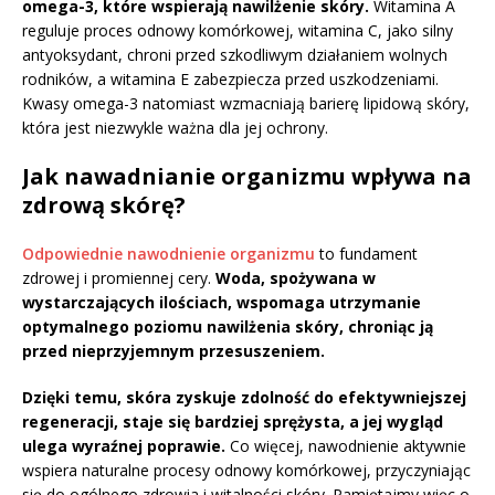
omega-3, które wspierają nawilżenie skóry.
Witamina A
reguluje proces odnowy komórkowej, witamina C, jako silny
antyoksydant, chroni przed szkodliwym działaniem wolnych
rodników, a witamina E zabezpiecza przed uszkodzeniami.
Kwasy omega-3 natomiast wzmacniają barierę lipidową skóry,
która jest niezwykle ważna dla jej ochrony.
Jak nawadnianie organizmu wpływa na
zdrową skórę?
Odpowiednie nawodnienie organizmu
to fundament
zdrowej i promiennej cery.
Woda, spożywana w
wystarczających ilościach, wspomaga utrzymanie
optymalnego poziomu nawilżenia skóry, chroniąc ją
przed nieprzyjemnym przesuszeniem.
Dzięki temu, skóra zyskuje zdolność do efektywniejszej
regeneracji, staje się bardziej sprężysta, a jej wygląd
ulega wyraźnej poprawie.
Co więcej, nawodnienie aktywnie
wspiera naturalne procesy odnowy komórkowej, przyczyniając
się do ogólnego zdrowia i witalności skóry. Pamiętajmy więc o