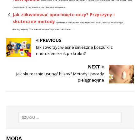
Sauna fińska to nie tylko miejsce relaksu, ale również przestrzeń, która od wieków pielęgnuje zdrowie i dobre
samopoczucie. Z charakterystycznym drewnianym wnętrzem...
Jak zlikwidować opuchnięte oczy? Przyczyny i
skuteczne metody
Opuchnięte oczy to problem, który dotyka wielu z nas, często pojawiający się po
nieprzespanej nocy lub w okresach zwiększonego stresu. Skóra wokół...
PREVIOUS
Jak stworzyć własne śmieszne koszulki z
nadrukiem krok po kroku?
NEXT
Jak skutecznie usunąć blizny? Metody i porady
pielęgnacyjne
MODA