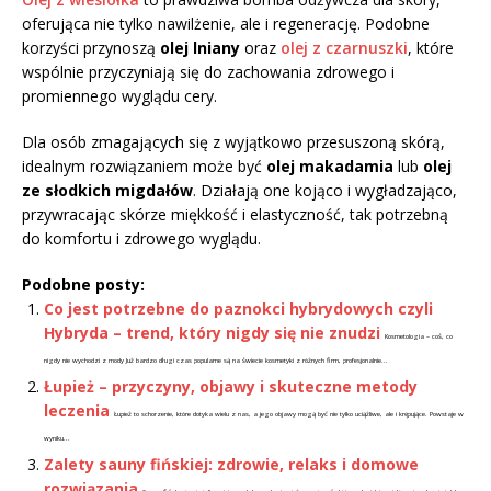
oferująca nie tylko nawilżenie, ale i regenerację. Podobne
korzyści przynoszą
olej lniany
oraz
olej z czarnuszki
, które
wspólnie przyczyniają się do zachowania zdrowego i
promiennego wyglądu cery.
Dla osób zmagających się z wyjątkowo przesuszoną skórą,
idealnym rozwiązaniem może być
olej makadamia
lub
olej
ze słodkich migdałów
. Działają one kojąco i wygładzająco,
przywracając skórze miękkość i elastyczność, tak potrzebną
do komfortu i zdrowego wyglądu.
Podobne posty:
Co jest potrzebne do paznokci hybrydowych czyli
Hybryda – trend, który nigdy się nie znudzi
Kosmetologia – coś, co
nigdy nie wychodzi z mody Już bardzo długi czas popularne są na świecie kosmetyki z różnych firm, profesjonalnie...
Łupież – przyczyny, objawy i skuteczne metody
leczenia
Łupież to schorzenie, które dotyka wielu z nas, a jego objawy mogą być nie tylko uciążliwe, ale i krępujące. Powstaje w
wyniku...
Zalety sauny fińskiej: zdrowie, relaks i domowe
rozwiązania