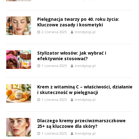
Pielęgnacja twarzy po 40. roku życia:
Kluczowe zasady i kosmetyki
2 czerwca 2025
trendytop.pl
Stylizator włosów: Jak wybrać i
efektywnie stosować?
1 czerwca 2025
trendytop.pl
Krem z witaminą C – właściwości, działanie
i skuteczność w pielęgnacji
1 czerwca 2025
trendytop.pl
Dlaczego kremy przeciwzmarszczkowe
25+ są kluczowe dla skóry?
1 czerwca 2025
trendytop.pl