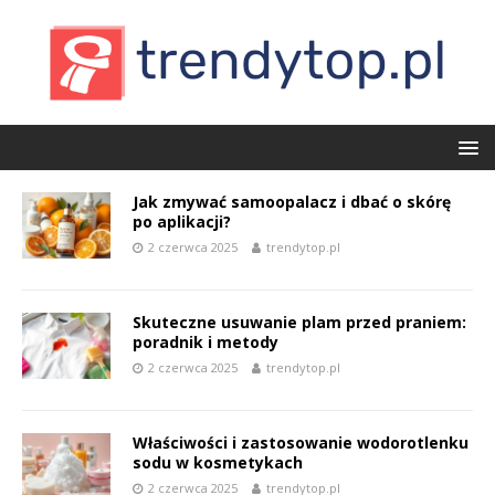
Jak zmywać samoopalacz i dbać o skórę
po aplikacji?
2 czerwca 2025
trendytop.pl
Skuteczne usuwanie plam przed praniem:
poradnik i metody
2 czerwca 2025
trendytop.pl
Właściwości i zastosowanie wodorotlenku
sodu w kosmetykach
2 czerwca 2025
trendytop.pl