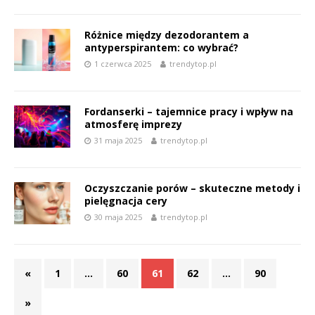
Różnice między dezodorantem a
antyperspirantem: co wybrać?
1 czerwca 2025
trendytop.pl
Fordanserki – tajemnice pracy i wpływ na
atmosferę imprezy
31 maja 2025
trendytop.pl
Oczyszczanie porów – skuteczne metody i
pielęgnacja cery
30 maja 2025
trendytop.pl
«
1
…
60
61
62
…
90
»