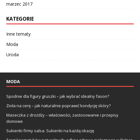
marzec 2017
KATEGORIE
Inne tematy
Moda
Uroda
MODA
Spodnie dla figury gruszki – jak wybrać idealny fason?
Zioła na cerę – jak naturalnie poprawić kondycję skóry?
Maseczka z drożdży – właściwości, zastosowanie i przepisy
domowe
Sukienki firmy salsa. Sukienki na każdą okazję
Targi kosmetyków naturalnych: odkryj zdrową pielęgnację w Polsce