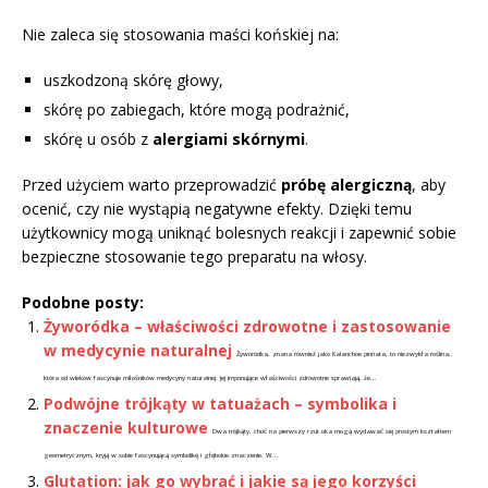
Nie zaleca się stosowania maści końskiej na:
uszkodzoną skórę głowy,
skórę po zabiegach, które mogą podrażnić,
skórę u osób z
alergiami skórnymi
.
Przed użyciem warto przeprowadzić
próbę alergiczną
, aby
ocenić, czy nie wystąpią negatywne efekty. Dzięki temu
użytkownicy mogą uniknąć bolesnych reakcji i zapewnić sobie
bezpieczne stosowanie tego preparatu na włosy.
Podobne posty:
Żyworódka – właściwości zdrowotne i zastosowanie
w medycynie naturalnej
Żyworódka, znana również jako Kalanchoe pinnata, to niezwykła roślina,
która od wieków fascynuje miłośników medycyny naturalnej. Jej imponujące właściwości zdrowotne sprawiają, że...
Podwójne trójkąty w tatuażach – symbolika i
znaczenie kulturowe
Dwa trójkąty, choć na pierwszy rzut oka mogą wydawać się prostym kształtem
geometrycznym, kryją w sobie fascynującą symbolikę i głębokie znaczenie. W...
Glutation: jak go wybrać i jakie są jego korzyści