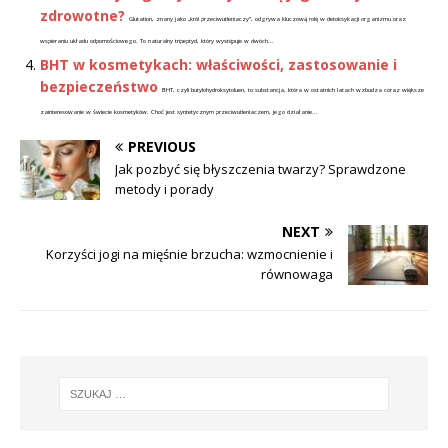
zdrowotne?
Glutation, znany jako „król przeciwutleniaczy”, odgrywa kluczową rolę w detoksykacji organizmu oraz
wspieraniu układu odpornościowego. To naturalny tripeptyd, który występuje w dwóch...
BHT w kosmetykach: właściwości, zastosowanie i
bezpieczeństwo
BHT, czyli butylohydroksytoluen, to substancja, która w ostatnich latach wzbudza coraz większe
zainteresowanie w świecie kosmetyków. Choć jest syntetycznym przeciwutleniaczem, jego działanie...
PREVIOUS
Jak pozbyć się błyszczenia twarzy? Sprawdzone
metody i porady
NEXT
Korzyści jogi na mięśnie brzucha: wzmocnienie i
równowaga