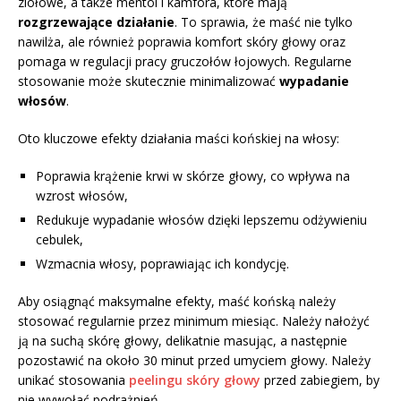
ziołowe, a także mentol i kamfora, które mają
rozgrzewające działanie
. To sprawia, że maść nie tylko
nawilża, ale również poprawia komfort skóry głowy oraz
pomaga w regulacji pracy gruczołów łojowych. Regularne
stosowanie może skutecznie minimalizować
wypadanie
włosów
.
Oto kluczowe efekty działania maści końskiej na włosy:
Poprawia krążenie krwi w skórze głowy, co wpływa na
wzrost włosów,
Redukuje wypadanie włosów dzięki lepszemu odżywieniu
cebulek,
Wzmacnia włosy, poprawiając ich kondycję.
Aby osiągnąć maksymalne efekty, maść końską należy
stosować regularnie przez minimum miesiąc. Należy nałożyć
ją na suchą skórę głowy, delikatnie masując, a następnie
pozostawić na około 30 minut przed umyciem głowy. Należy
unikać stosowania
peelingu skóry głowy
przed zabiegiem, by
nie wywołać podrażnień.