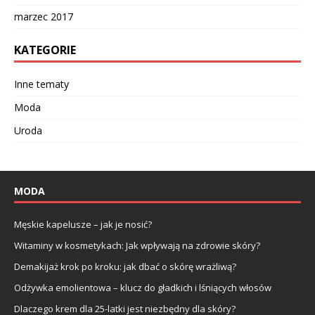
marzec 2017
KATEGORIE
Inne tematy
Moda
Uroda
MODA
Męskie kapelusze – jak je nosić?
Witaminy w kosmetykach: Jak wpływają na zdrowie skóry?
Demakijaż krok po kroku: jak dbać o skórę wrażliwą?
Odżywka emolientowa – klucz do gładkich i lśniących włosów
Dlaczego krem dla 25-latki jest niezbędny dla skóry?