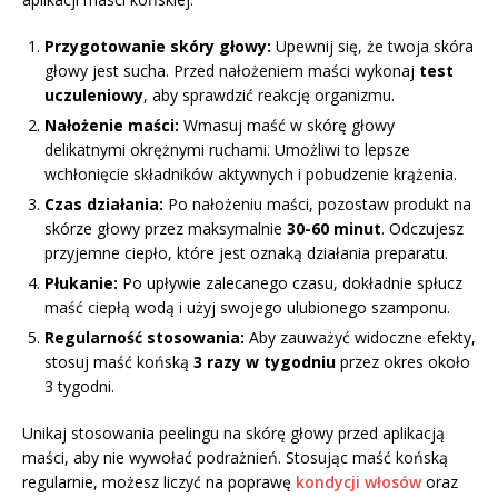
Przygotowanie skóry głowy:
Upewnij się, że twoja skóra
głowy jest sucha. Przed nałożeniem maści wykonaj
test
uczuleniowy
, aby sprawdzić reakcję organizmu.
Nałożenie maści:
Wmasuj maść w skórę głowy
delikatnymi okrężnymi ruchami. Umożliwi to lepsze
wchłonięcie składników aktywnych i pobudzenie krążenia.
Czas działania:
Po nałożeniu maści, pozostaw produkt na
skórze głowy przez maksymalnie
30-60 minut
. Odczujesz
przyjemne ciepło, które jest oznaką działania preparatu.
Płukanie:
Po upływie zalecanego czasu, dokładnie spłucz
maść ciepłą wodą i użyj swojego ulubionego szamponu.
Regularność stosowania:
Aby zauważyć widoczne efekty,
stosuj maść końską
3 razy w tygodniu
przez okres około
3 tygodni.
Unikaj stosowania peelingu na skórę głowy przed aplikacją
maści, aby nie wywołać podrażnień. Stosując maść końską
regularnie, możesz liczyć na poprawę
kondycji włosów
oraz