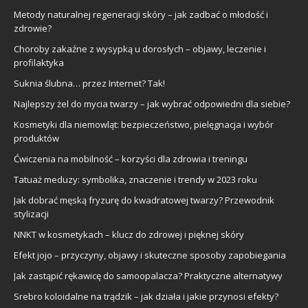
Metody naturalnej regeneracji skóry – jak zadbać o młodość i
zdrowie?
Choroby zakaźne z wysypką u dorosłych – objawy, leczenie i
profilaktyka
Suknia ślubna… przez Internet? Tak!
Najlepszy żel do mycia twarzy – jak wybrać odpowiedni dla siebie?
Kosmetyki dla niemowląt: bezpieczeństwo, pielęgnacja i wybór
produktów
Ćwiczenia na mobilność – korzyści dla zdrowia i treningu
Tatuaż meduzy: symbolika, znaczenie i trendy w 2023 roku
Jak dobrać męską fryzurę do kwadratowej twarzy? Przewodnik
stylizacji
NNKT w kosmetykach – klucz do zdrowej i pięknej skóry
Efekt jojo – przyczyny, objawy i skuteczne sposoby zapobiegania
Jak zastąpić rękawicę do samoopalacza? Praktyczne alternatywy
Srebro koloidalne na trądzik – jak działa i jakie przynosi efekty?