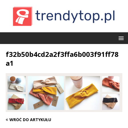
f32b50b4cd2a2f3ffa6b003f91ff78
a1
WRÓĆ DO ARTYKUŁU