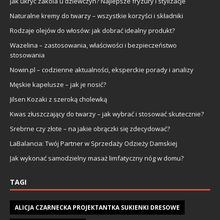
Jak ukryć zakola u dziewczyn? Najlepsze fryzury i stylizacje
Naturalne kremy do twarzy – wszystkie korzyści i składniki
Rodzaje olejów do włosów: jak dobrać idealny produkt?
Wazelina – zastosowania, właściwości i bezpieczeństwo
stosowania
Nowin.pl – codzienne aktualności, eksperckie porady i analizy
Męskie kapelusze – jak je nosić?
Jilsen Kozaki z szeroką cholewką
Kwas złuszczający do twarzy – jak wybrać i stosować skutecznie?
Srebrne czy złote – na jakie obrączki się zdecydować?
LaBalancia: Twój Partner w Sprzedaży Odzieży Damskiej
Jak wykonać samodzielny masaż limfatyczny nóg w domu?
TAGI
ALICJA CZARNECKA PROJEKTANTKA SUKIENKI DRESOWE