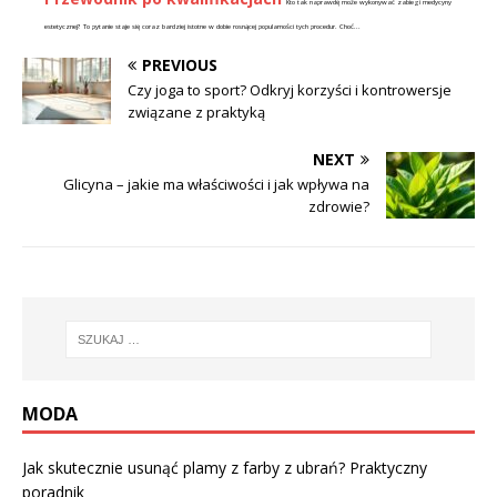
Kto tak naprawdę może wykonywać zabiegi medycyny
estetycznej? To pytanie staje się coraz bardziej istotne w dobie rosnącej popularności tych procedur. Choć...
PREVIOUS
Czy joga to sport? Odkryj korzyści i kontrowersje
związane z praktyką
NEXT
Glicyna – jakie ma właściwości i jak wpływa na
zdrowie?
MODA
Jak skutecznie usunąć plamy z farby z ubrań? Praktyczny
poradnik