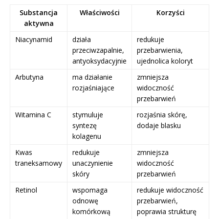
Substancja
Właściwości
Korzyści
aktywna
Niacynamid
działa
redukuje
przeciwzapalnie,
przebarwienia,
antyoksydacyjnie
ujednolica koloryt
Arbutyna
ma działanie
zmniejsza
rozjaśniające
widoczność
przebarwień
Witamina C
stymuluje
rozjaśnia skórę,
syntezę
dodaje blasku
kolagenu
Kwas
redukuje
zmniejsza
traneksamowy
unaczynienie
widoczność
skóry
przebarwień
Retinol
wspomaga
redukuje widoczność
odnowę
przebarwień,
komórkową
poprawia strukturę