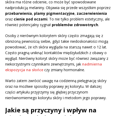
skóra ma różne odcienie, co może być spowodowane
nadprodukcją melaniny. Objawia się przede wszystkim poprzez
przebarwienia
,
plamy pigmentacyjne
,
zaczerwienienia
oraz
cienie pod oczami
. To nie tylko problem estetyczny, ale
również potencjalny sygnał
problemów zdrowotnych
.
Osoby z nierównym kolorytem skóry często zmagają się z
obniżoną pewnością siebie, gdyż takie niedoskonałości mogą
powodować, że ich skóra wygląda na starszą nawet o 12 lat.
Często pragną uniknąć kontaktów międzyludzkich z obawy o
wygląd. Nierówny koloryt skóry może być również związany z
niekorzystnymi czynnikami zewnętrznymi, jak
nadmierna
ekspozycja na słońce
czy zmiany hormonalne.
Warto zatem zwrócić uwagę na codzienną pielęgnację skóry
oraz na możliwe sposoby poprawy jej kolorytu. W dalszej
części artykułu przyjrzymy się głębiej przyczynom
nierównomiernego kolorytu skóry i metodom jego poprawy.
Jakie są przyczyny i wpływ na