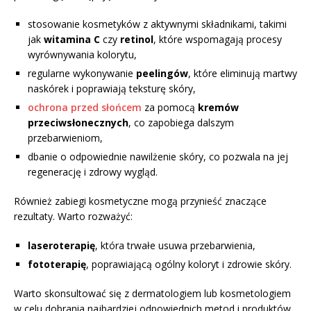
stosowanie kosmetyków z aktywnymi składnikami, takimi
jak
witamina C
czy
retinol
, które wspomagają procesy
wyrównywania kolorytu,
regularne wykonywanie
peelingów
, które eliminują martwy
naskórek i poprawiają teksturę skóry,
ochrona przed słońcem
za pomocą
kremów
przeciwsłonecznych
, co zapobiega dalszym
przebarwieniom,
dbanie o odpowiednie nawilżenie skóry, co pozwala na jej
regenerację i zdrowy wygląd.
Również zabiegi kosmetyczne mogą przynieść znaczące
rezultaty. Warto rozważyć:
laseroterapię
, która trwałe usuwa przebarwienia,
fototerapię
, poprawiającą ogólny koloryt i zdrowie skóry.
Warto skonsultować się z dermatologiem lub kosmetologiem
w celu dobrania najbardziej odpowiednich metod i produktów