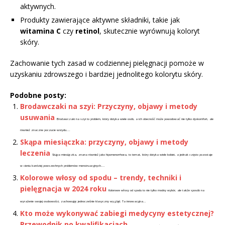
aktywnych.
Produkty zawierające aktywne składniki, takie jak
witamina C
czy
retinol
, skutecznie wyrównują koloryt
skóry.
Zachowanie tych zasad w codziennej pielęgnacji pomoże w
uzyskaniu zdrowszego i bardziej jednolitego kolorytu skóry.
Podobne posty:
Brodawczaki na szyi: Przyczyny, objawy i metody
usuwania
Brodawczaki na szyi to problem, który dotyka wiele osób, a ich obecność może powodować nie tylko dyskomfort, ale
również znaczne poczucie wstydu....
Skąpa miesiączka: przyczyny, objawy i metody
leczenia
Skąpa miesiączka, znana również jako hipomenorrhoea, to temat, który dotyka wiele kobiet, a jednak często pozostaje
w cieniu bardziej powszechnych problemów menstruacyjnych....
Kolorowe włosy od spodu – trendy, techniki i
pielęgnacja w 2024 roku
Kolorowe włosy od spodu to nie tylko modny wybór, ale także sposób na
wyrażenie swojej osobowości, zachowując jednocześnie klasyczny wygląd. Ta innowacyjna...
Kto może wykonywać zabiegi medycyny estetycznej?
Przewodnik po kwalifikacjach