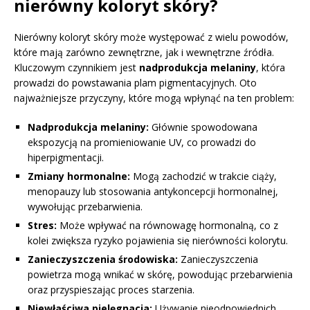
nierówny koloryt skóry?
Nierówny koloryt skóry może występować z wielu powodów,
które mają zarówno zewnętrzne, jak i wewnętrzne źródła.
Kluczowym czynnikiem jest
nadprodukcja melaniny
, która
prowadzi do powstawania plam pigmentacyjnych. Oto
najważniejsze przyczyny, które mogą wpłynąć na ten problem:
Nadprodukcja melaniny:
Głównie spowodowana
ekspozycją na promieniowanie UV, co prowadzi do
hiperpigmentacji.
Zmiany hormonalne:
Mogą zachodzić w trakcie ciąży,
menopauzy lub stosowania antykoncepcji hormonalnej,
wywołując przebarwienia.
Stres:
Może wpływać na równowagę hormonalną, co z
kolei zwiększa ryzyko pojawienia się nierówności kolorytu.
Zanieczyszczenia środowiska:
Zanieczyszczenia
powietrza mogą wnikać w skórę, powodując przebarwienia
oraz przyspieszając proces starzenia.
Niewłaściwa pielęgnacja:
Używanie nieodpowiednich