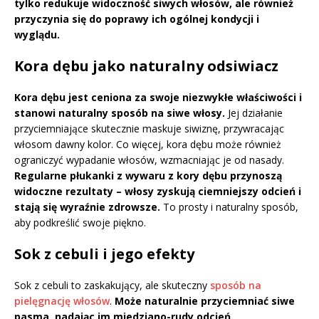
tylko redukuje widoczność siwych włosów, ale również
przyczynia się do poprawy ich ogólnej kondycji i
wyglądu.
Kora dębu jako naturalny odsiwiacz
Kora dębu jest ceniona za swoje niezwykłe właściwości i
stanowi naturalny sposób na siwe włosy.
Jej działanie
przyciemniające skutecznie maskuje siwiznę, przywracając
włosom dawny kolor. Co więcej, kora dębu może również
ograniczyć wypadanie włosów, wzmacniając je od nasady.
Regularne płukanki z wywaru z kory dębu przynoszą
widoczne rezultaty – włosy zyskują ciemniejszy odcień i
stają się wyraźnie zdrowsze.
To prosty i naturalny sposób,
aby podkreślić swoje piękno.
Sok z cebuli i jego efekty
Sok z cebuli to zaskakujący, ale skuteczny
sposób na
pielęgnację włosów
.
Może naturalnie przyciemniać siwe
pasma, nadając im miedziano-rudy odcień.