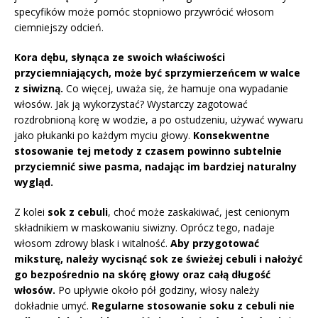
specyfików może pomóc stopniowo przywrócić włosom
ciemniejszy odcień.
Kora dębu, słynąca ze swoich właściwości
przyciemniających, może być sprzymierzeńcem w walce
z siwizną.
Co więcej, uważa się, że hamuje ona wypadanie
włosów. Jak ją wykorzystać? Wystarczy zagotować
rozdrobnioną korę w wodzie, a po ostudzeniu, używać wywaru
jako płukanki po każdym myciu głowy.
Konsekwentne
stosowanie tej metody z czasem powinno subtelnie
przyciemnić siwe pasma, nadając im bardziej naturalny
wygląd.
Z kolei
sok z cebuli
, choć może zaskakiwać, jest cenionym
składnikiem w maskowaniu siwizny. Oprócz tego, nadaje
włosom zdrowy blask i witalność.
Aby przygotować
miksturę, należy wycisnąć sok ze świeżej cebuli i nałożyć
go bezpośrednio na skórę głowy oraz całą długość
włosów.
Po upływie około pół godziny, włosy należy
dokładnie umyć.
Regularne stosowanie soku z cebuli nie