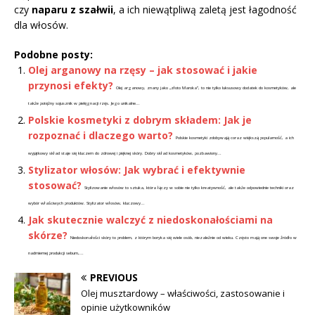
czy
naparu z szałwii
, a ich niewątpliwą zaletą jest łagodność
dla włosów.
Podobne posty:
Olej arganowy na rzęsy – jak stosować i jakie
przynosi efekty?
Olej arganowy, znany jako „złoto Maroka”, to nie tylko luksusowy dodatek do kosmetyków, ale
także potężny sojusznik w pielęgnacji rzęs. Jego unikalne...
Polskie kosmetyki z dobrym składem: Jak je
rozpoznać i dlaczego warto?
Polskie kosmetyki zdobywają coraz większą popularność, a ich
wyjątkowy skład staje się kluczem do zdrowej i pięknej skóry. Dobry skład kosmetyków, pozbawiony...
Stylizator włosów: Jak wybrać i efektywnie
stosować?
Stylizowanie włosów to sztuka, która łączy w sobie nie tylko kreatywność, ale także odpowiednie techniki oraz
wybór właściwych produktów. Stylizator włosów, kluczowy...
Jak skutecznie walczyć z niedoskonałościami na
skórze?
Niedoskonałości skóry to problem, z którym boryka się wiele osób, niezależnie od wieku. Często mają one swoje źródło w
nadmiernej produkcji sebum,...
PREVIOUS
Olej musztardowy – właściwości, zastosowanie i
opinie użytkowników