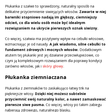
Płukanka z szałwii to sprawdzony, naturalny sposób na
delikatne przyciemnienie siwiejących włosów.
Zawarte w niej
barwniki stopniowo nadają im głębszy, ciemniejszy
odcień, co dla wielu osób może być idealnym
rozwiązaniem na ukrycie pierwszych oznak siwizny.
Co więcej, szałwia ma pozytywny wpływ na cebulki włosowe,
wzmacniając je od nasady.
A jak wiadomo, silne cebulki to
fundament zdrowych i mocnych włosów.
Dodatkowym
atutem tej płukanki jest jej działanie przeciwłupieżowe, co
czyni ją kompleksowym rozwiązaniem dla poprawy kondycji
zarówno włosów, jak i
skóry głowy
.
Płukanka ziemniaczana
Płukanka z ziemniaków to zaskakująco łatwy trik na
piękniejsze włosy.
Dzięki niej możesz subtelnie
przyciemnić swój naturalny kolor, a nawet zamaskować
pierwsze siwe pasma.
Co więcej, włosy po takim zabiegu
nabierają zdrowego, naturalnego blasku.