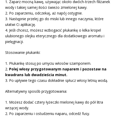
1. Zaparz mocną kawę, używając około dwóch-trzech filiżanek
wody i takiej samej ilości świeżo zmielonej kawy.
2. Po zaparzeniu, odczekaj, aż napój ostygnie.
3. Następnie przelej go do miski lub innego naczynia, które
ułatwi Ci aplikację.
4. Jeśli chcesz, możesz wzbogacić płukankę o kilka kropel
ulubionego olejku eterycznego dla dodatkowego aromatu i
pielęgnacji.
Stosowanie płukanki:
1. Płukankę stosuj po umyciu włosów szamponem.
2.
Polej włosy przygotowanym naparem i pozostaw na
kwadrans lub dwadzieścia minut.
3. Po upływie tego czasu dokładnie spłucz włosy letnią wodą.
Alternatywny sposób przygotowania:
1. Możesz dodać cztery łyżeczki mielonej kawy do pół litra
wrzącej wody.
2. Po zaparzeniu i ostudzeniu naparu, odcedź fusy.