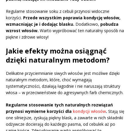
Regularne stosowanie soku z cebuli przynosi widoczne
korzyści.
Przede wszystkim poprawia kondycję włosów,
wzmacniając je i dodając blasku.
Dodatkowo,
pobudza
wzrost włosów.
Warto wypróbować ten naturalny sposób na
piękne i zdrowe włosy!
Jakie efekty można osiągnąć
dzięki naturalnym metodom?
Delikatne przyciemnianie siwych włosów jest możliwe dzięki
naturalnym metodom, które, choć wymagają
systematyczności, działają łagodnie i nie naruszają struktury
włosa – w przeciwieństwie do agresywnych farb chemicznych.
Regularne stosowanie tych naturalnych rozwiązań
przynosi wymierne korzyści dla
kondycji włosów
.
Stają się
one silniejsze, zyskują piękny blask, a zawarte w nich składniki
odżywcze docierają do każdego pasma, od cebulek aż po
same końce. Zdecydowanie warto wypróbować tę