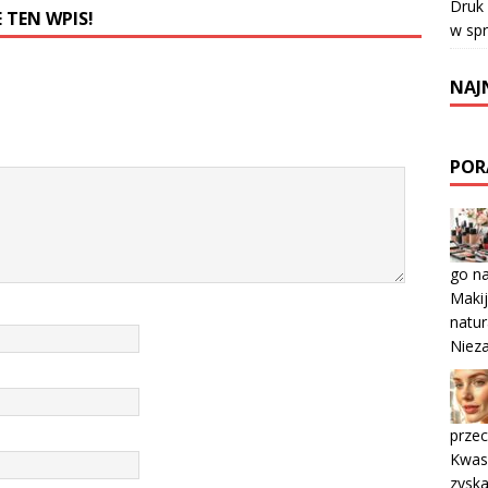
Druk
 TEN WPIS!
w sp
NAJ
POR
go n
Makij
natur
Nieza
przec
Kwasy
zyska