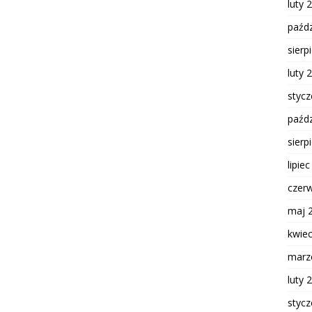
luty 
paźdz
sierp
luty 
styc
paźdz
sierp
lipie
czer
maj 
kwie
marz
luty 
styc