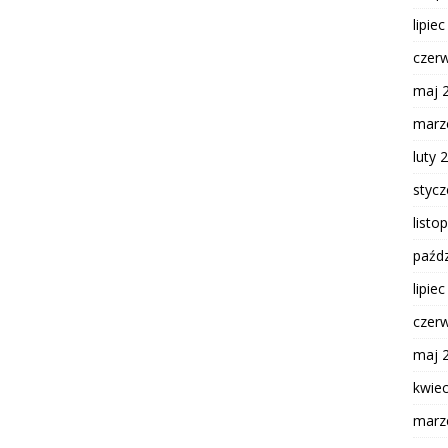
lipie
czer
maj 
marz
luty 
styc
listo
paźdz
lipie
czer
maj 
kwie
marz