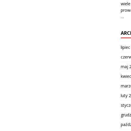
wiel
prow
…
ARC
lipie
czer
maj 
kwie
marz
luty 
styc
grud
paźdz