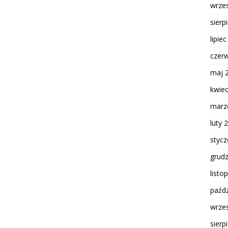
wrze
sierp
lipie
czer
maj 
kwie
marz
luty 
styc
grud
listo
paźdz
wrze
sierp