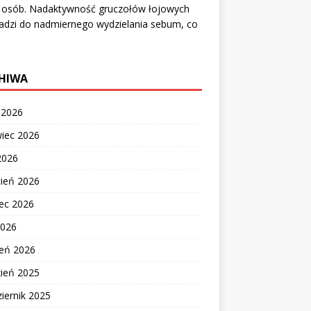
e osób. Nadaktywność gruczołów łojowych
adzi do nadmiernego wydzielania sebum, co
HIWA
c 2026
wiec 2026
2026
cień 2026
ec 2026
2026
zeń 2026
zień 2025
iernik 2025