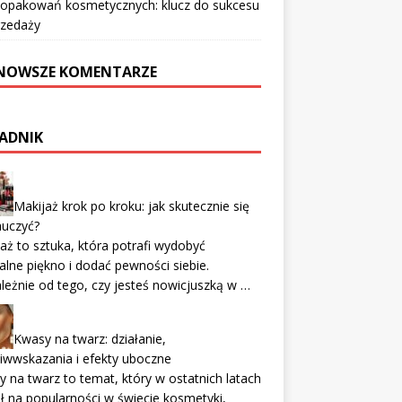
 opakowań kosmetycznych: klucz do sukcesu
rzedaży
NOWSZE KOMENTARZE
ADNIK
Makijaż krok po kroku: jak skutecznie się
auczyć?
aż to sztuka, która potrafi wydobyć
alne piękno i dodać pewności siebie.
leżnie od tego, czy jesteś nowicjuszką w …
Kwasy na twarz: działanie,
iwwskazania i efekty uboczne
 na twarz to temat, który w ostatnich latach
ł na popularności w świecie kosmetyki,