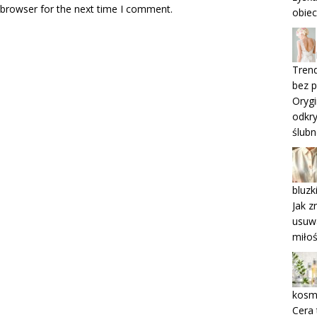
 browser for the next time I comment.
obiec
Trend
bez 
Orygi
odkr
ślub
bluz
Jak z
usuw
miłoś
kosme
Cera 