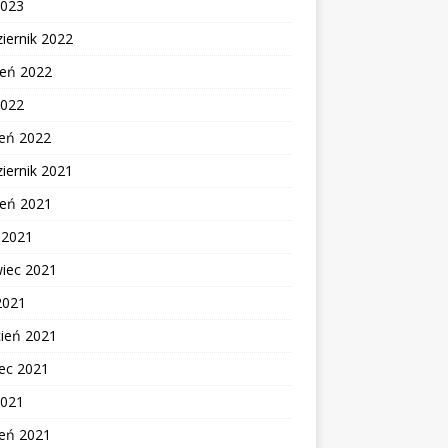
2023
iernik 2022
ień 2022
2022
zeń 2022
iernik 2021
ień 2021
c 2021
wiec 2021
2021
cień 2021
ec 2021
2021
zeń 2021