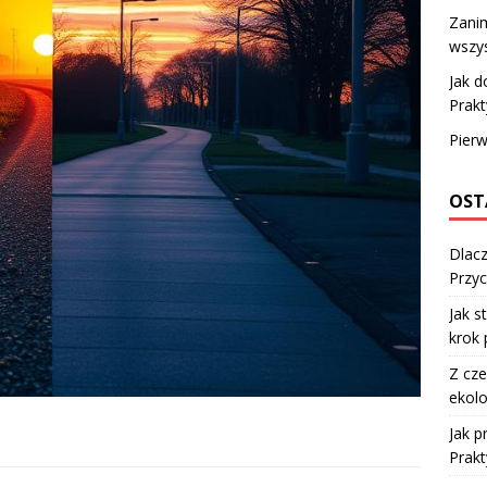
Zanim
wszys
Jak d
Prak
Pierw
OST
Dlacz
Przyc
Jak s
krok 
Z cze
ekolo
Jak 
Prakt