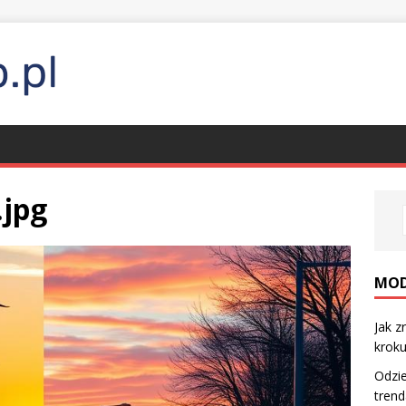
.jpg
MO
Jak z
krok
Odzie
trend