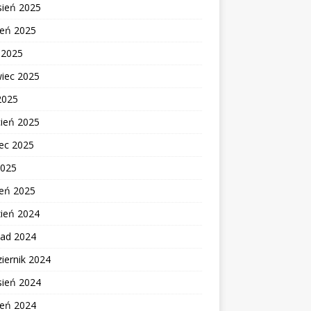
sień 2025
ień 2025
c 2025
wiec 2025
2025
cień 2025
ec 2025
2025
zeń 2025
zień 2024
pad 2024
iernik 2024
sień 2024
ień 2024