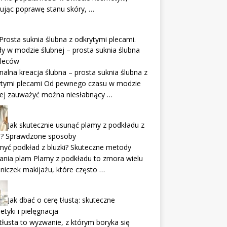
ując poprawę stanu skóry, …
Prosta suknia ślubna z odkrytymi plecami.
y w modzie ślubnej – prosta suknia ślubna
pleców
nalna kreacja ślubna – prosta suknia ślubna z
ytymi plecami Od pewnego czasu w modzie
nej zauważyć można niesłabnący …
Jak skutecznie usunąć plamy z podkładu z
ki? Sprawdzone sposoby
myć podkład z bluzki? Skuteczne metody
ania plam Plamy z podkładu to zmora wielu
niczek makijażu, które często …
Jak dbać o cerę tłustą: skuteczne
tyki i pielęgnacja
tłusta to wyzwanie, z którym boryka się