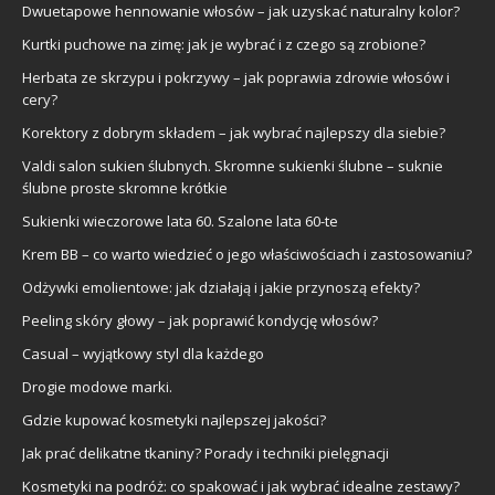
Dwuetapowe hennowanie włosów – jak uzyskać naturalny kolor?
Kurtki puchowe na zimę: jak je wybrać i z czego są zrobione?
Herbata ze skrzypu i pokrzywy – jak poprawia zdrowie włosów i
cery?
Korektory z dobrym składem – jak wybrać najlepszy dla siebie?
Valdi salon sukien ślubnych. Skromne sukienki ślubne – suknie
ślubne proste skromne krótkie
Sukienki wieczorowe lata 60. Szalone lata 60-te
Krem BB – co warto wiedzieć o jego właściwościach i zastosowaniu?
Odżywki emolientowe: jak działają i jakie przynoszą efekty?
Peeling skóry głowy – jak poprawić kondycję włosów?
Casual – wyjątkowy styl dla każdego
Drogie modowe marki.
Gdzie kupować kosmetyki najlepszej jakości?
Jak prać delikatne tkaniny? Porady i techniki pielęgnacji
Kosmetyki na podróż: co spakować i jak wybrać idealne zestawy?