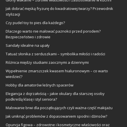
Glony wakame – zdrowe właściwości i zastosowanie w kuchni
Jak dobrać męską fryzurę do kwadratowej twarzy? Przewodnik
stylizacji
Czy pudel toy to pies dla każdego?
Dlaczego warto nie malować paznokci przed porodem?
Bezpieczeństwo i zdrowie
Sandały idealne na upały
Tatuaż słonika z serduszkami – symbolika miłości i radości
Różnica między studiami zaocznymi a dziennymi
Wypełnienie zmarszczek kwasem hialuronowym – co warto
wiedzieć?
Hobby dla amatorów leśnych spacerów
Elegancja z dojrzałością – jakie okulary dla starszej osoby
podkreślą klasę i styl seniora?
Malowanie brwi dla początkujących czyli ważna część makijażu
Jak uniknąć problemów z dopasowaniem spodni i dżinsów?
Opuncja figowa – zdrowotne i kosmetyczne właściwości oraz