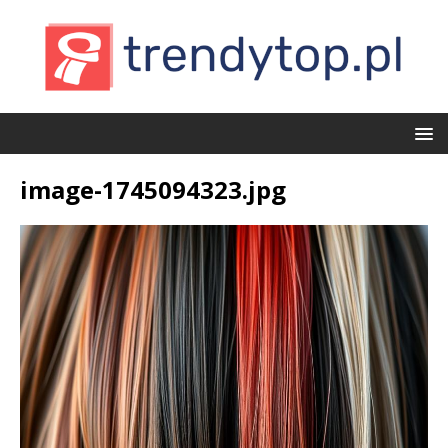
image-1745094323.jpg